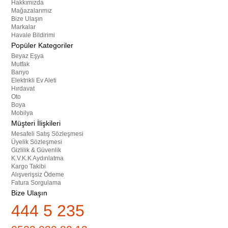
Hakkımızda
Mağazalarımız
Bize Ulaşın
Markalar
Havale Bildirimi
Popüler Kategoriler
Beyaz Eşya
Mutfak
Banyo
Elektrikli Ev Aleti
Hırdavat
Oto
Boya
Mobilya
Müşteri İlişkileri
Mesafeli Satış Sözleşmesi
Üyelik Sözleşmesi
Gizlilik & Güvenlik
K.V.K.K Aydınlatma
Kargo Takibi
Alışverişsiz Ödeme
Fatura Sorgulama
Bize Ulaşın
444 5 235