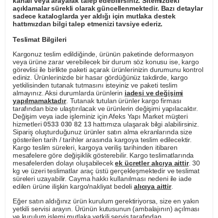
kanalı veya arayarak talep edebilirsiniz. Sitemizdeki
açıklamalar sürekli olarak güncellenmektedir. Bazı detaylar
sadece kataloglarda yer aldığı için mutlaka destek
hattımızdan bilgi talep etmenizi tavsiye ederiz.
Teslimat Bilgileri
Kargonuz teslim edildiğinde, ürünün paketinde deformasyon
veya ürüne zarar verebilecek bir durum söz konusu ise, kargo
görevlisi ile birlikte paketi açarak ürünlerinizin durumunu kontrol
ediniz. Ürünlerinizde bir hasar gördüğünüz takdirde, kargo
yetkilisinden tutanak tutmasını isteyiniz ve paketi teslim
almayınız. Aksi durumlarda ürünlerin
iadesi ve değişimi
yapılmamaktadır
. Tutanak tutulan ürünler kargo firması
tarafından bize ulaştırılacak ve ürünlerin değişimi yapılacaktır.
Değişim veya iade işleminiz için Afeks Yapı Market müşteri
hizmetleri
0533 030 82 13
hattımıza ulaşarak bilgi alabilirsiniz.
Sipariş oluşturduğunuz ürünler satın alma ekranlarında size
gösterilen tarih / tarihler arasında kargoya teslim edilecektir.
Kargo teslim süreleri, kargoya veriliş tarihinden itibaren
mesafelere göre değişiklik gösterebilir. Kargo teslimatlarında
mesafelerden dolayı oluşabilecek
ek ücretler alıcıya aittir
. 30
kg ve üzeri teslimatlar araç üstü gerçekleşmektedir ve teslimat
süreleri uzayabilir. Cayma hakkı kullanılması nedeni ile iade
edilen ürüne ilişkin kargo/nakliyat bedeli
alıcıya aittir
.
Eğer satın aldığınız ürün kurulum gerektiriyorsa, size en yakın
yetkili servisi arayın. Ürünün kutusunun (ambalajının) açılması
ve kurulum işlemi mutlaka yetkili servis tarafından