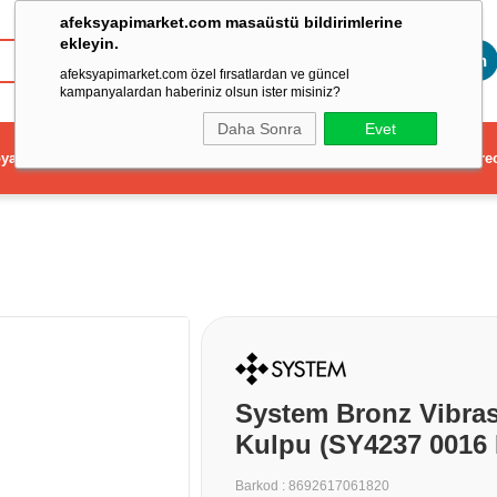
afeksyapimarket.com masaüstü bildirimlerine
ekleyin.
Toptan
afeksyapimarket.com özel fırsatlardan ve güncel
kampanyalardan haberiniz olsun ister misiniz?
Daha Sonra
Evet
ya
Elektrikli El Aleti
Aydınlatma ve Elektrik
Dekorasyon ve Ev Gere
System Bronz Vibra
Kulpu (SY4237 0016
Barkod
:
8692617061820