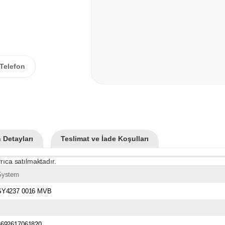
Telefon
 Detayları
Teslimat ve İade Koşulları
rıca satılmaktadır.
System
SY4237 0016 MVB
8692617061820