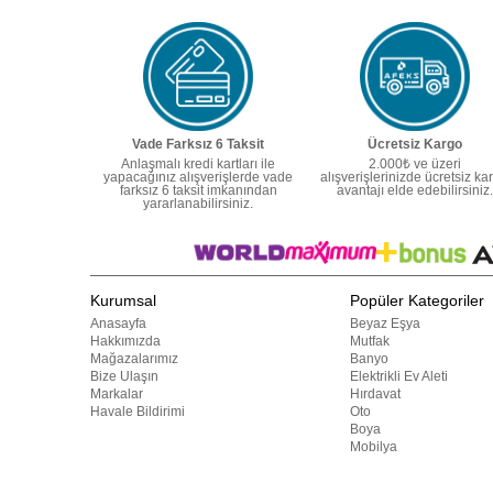
Vade Farksız 6 Taksit
Ücretsiz Kargo
Anlaşmalı kredi kartları ile
2.000₺ ve üzeri
yapacağınız alışverişlerde vade
alışverişlerinizde ücretsiz ka
farksız 6 taksit imkanından
avantajı elde edebilirsiniz.
yararlanabilirsiniz.
Kurumsal
Popüler Kategoriler
Anasayfa
Beyaz Eşya
Hakkımızda
Mutfak
Mağazalarımız
Banyo
Bize Ulaşın
Elektrikli Ev Aleti
Markalar
Hırdavat
Havale Bildirimi
Oto
Boya
Mobilya