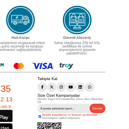
Hızlı Kargo
Güvenli Alışveriş
parişlerinizi oluşturarak ertesi
Sahip olduğumuz 256 bit SSL
ş günü seçeneği ile kargoya
sertifikası ile online
erilmesini sağlayabilirsiniz.
alışverişlerinizi güvenle
yapabilirsiniz.
Takipte Kal
235
Size Özel Kampanyalar
82 13
Hemen Kayıt Ol Fırsatlardan Önce Sen Haberdar
Ol!
com.tr
Gönder
Üyelik koşullarını
ve
kişisel verilerimin
korunmasını kabul ediyorum.