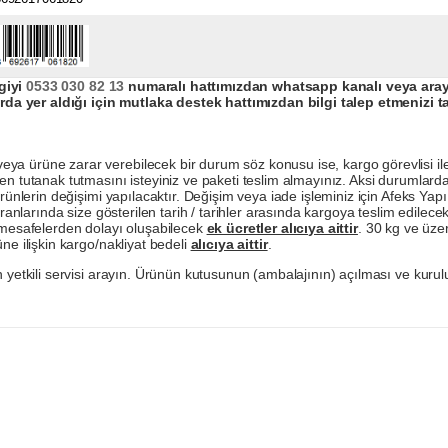
giyi
0533 030 82 13
numaralı hattımızdan whatsapp kanalı veya arayar
da yer aldığı için mutlaka destek hattımızdan bilgi talep etmenizi t
a ürüne zarar verebilecek bir durum söz konusu ise, kargo görevlisi ile b
en tutanak tutmasını isteyiniz ve paketi teslim almayınız. Aksi durumlard
ürünlerin değişimi yapılacaktır. Değişim veya iade işleminiz için Afeks Ya
ranlarında size gösterilen tarih / tarihler arasında kargoya teslim edilecekt
a mesafelerden dolayı oluşabilecek
ek ücretler alıcıya aittir
. 30 kg ve üzer
ne ilişkin kargo/nakliyat bedeli
alıcıya aittir
.
 yetkili servisi arayın. Ürünün kutusunun (ambalajının) açılması ve kurulu