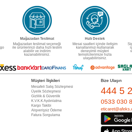
Mağazadan Teslimat
Hızlı Destek
Mağazadan teslimat seçeneği
Mesai saatleri içinde iletişim
Si
rgo
ile ürünlerinizi daha hızlı teslim
kanallarımızı kullanarak
i
alabilir ve indirim
deneyimli müşteri
v
kazanabilirsiniz.
temsilcilerimize hızla
ulaşabilirisiniz.
Müşteri İlişkileri
Bize Ulaşın
Mesafeli Satış Sözleşmesi
444 5 
Üyelik Sözleşmesi
Gizlilik & Güvenlik
0533 030 
K.V.K.K Aydınlatma
Kargo Takibi
eticaret@afeks.
Alışverişsiz Ödeme
Fatura Sorgulama