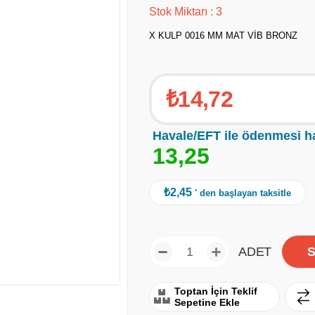
Stok Miktarı
:
3
X KULP 0016 MM MAT VİB BRONZ
₺14,72
Havale/EFT ile ödenmesi h
1
3
,
2
5
₺2,45
' den başlayan taksitle
ADET
Toptan İçin Teklif
Sepetine Ekle