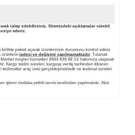
ak talep edebilirsiniz. Sitemizdeki açıklamalar sürekli
avsiye ederiz.
irlikte paketi açarak ürünlerinizin durumunu kontrol ediniz.
a ürünlerin
iadesi ve değişimi yapılmamaktadır
. Tutanak
pı Market müşteri hizmetleri
0533 030 82 13
hattımıza ulaşarak
ir. Kargo teslim süreleri, kargoya veriliş tarihinden itibaren
i teslimatlar araç üstü gerçekleşmektedir ve teslimat süreleri
m işlemi mutlaka yetkili servis tarafından yapılmalıdır. Aksi