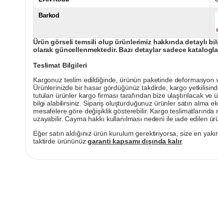
Barkod
Ürün görseli temsili olup ürünlerimiz hakkında detaylı bil
olarak güncellenmektedir. Bazı detaylar sadece kataloglar
Teslimat Bilgileri
Kargonuz teslim edildiğinde, ürünün paketinde deformasyon vey
Ürünlerinizde bir hasar gördüğünüz takdirde, kargo yetkilisind
tutulan ürünler kargo firması tarafından bize ulaştırılacak ve 
bilgi alabilirsiniz. Sipariş oluşturduğunuz ürünler satın alma ek
mesafelere göre değişiklik gösterebilir. Kargo teslimatlarınd
uzayabilir. Cayma hakkı kullanılması nedeni ile iade edilen ürü
Eğer satın aldığınız ürün kurulum gerektiriyorsa, size en yakın
taktirde ürününüz
garanti kapsamı dışında kalır
.