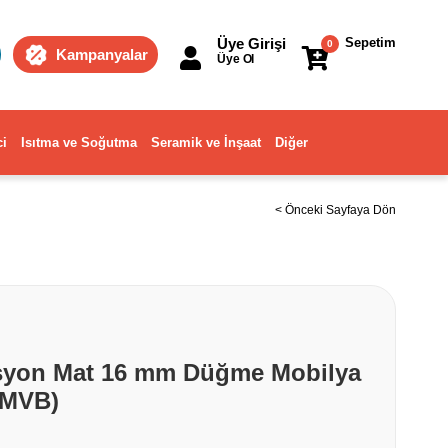
Üye Girişi
Sepetim
0
Kampanyalar
Üye Ol
ci
Isıtma ve Soğutma
Seramik ve İnşaat
Diğer
< Önceki Sayfaya Dön
syon Mat 16 mm Düğme Mobilya
 MVB)