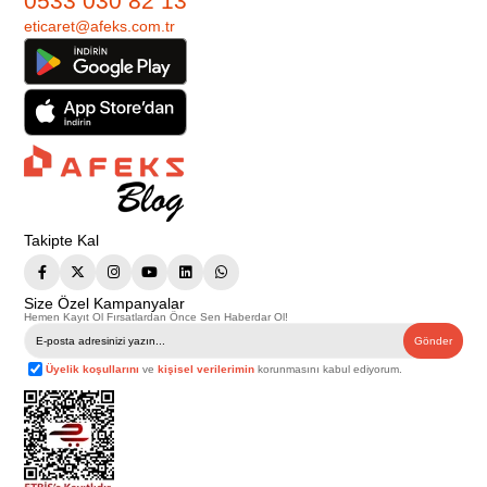
0533 030 82 13
eticaret@afeks.com.tr
Takipte Kal
Size Özel Kampanyalar
Hemen Kayıt Ol Fırsatlardan Önce Sen Haberdar Ol!
Gönder
Üyelik koşullarını
ve
kişisel verilerimin
korunmasını kabul ediyorum.