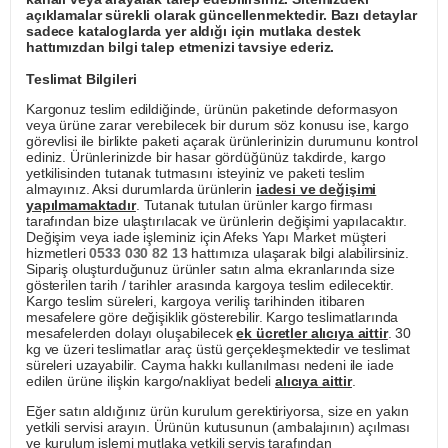
açıklamalar sürekli olarak güncellenmektedir. Bazı detaylar
sadece kataloglarda yer aldığı için mutlaka destek
hattımızdan bilgi talep etmenizi tavsiye ederiz.
Teslimat Bilgileri
Kargonuz teslim edildiğinde, ürünün paketinde deformasyon
veya ürüne zarar verebilecek bir durum söz konusu ise, kargo
görevlisi ile birlikte paketi açarak ürünlerinizin durumunu kontrol
ediniz. Ürünlerinizde bir hasar gördüğünüz takdirde, kargo
yetkilisinden tutanak tutmasını isteyiniz ve paketi teslim
almayınız. Aksi durumlarda ürünlerin
iadesi ve değişimi
yapılmamaktadır
. Tutanak tutulan ürünler kargo firması
tarafından bize ulaştırılacak ve ürünlerin değişimi yapılacaktır.
Değişim veya iade işleminiz için Afeks Yapı Market müşteri
hizmetleri
0533 030 82 13
hattımıza ulaşarak bilgi alabilirsiniz.
Sipariş oluşturduğunuz ürünler satın alma ekranlarında size
gösterilen tarih / tarihler arasında kargoya teslim edilecektir.
Kargo teslim süreleri, kargoya veriliş tarihinden itibaren
mesafelere göre değişiklik gösterebilir. Kargo teslimatlarında
mesafelerden dolayı oluşabilecek
ek ücretler alıcıya aittir
. 30
kg ve üzeri teslimatlar araç üstü gerçekleşmektedir ve teslimat
süreleri uzayabilir. Cayma hakkı kullanılması nedeni ile iade
edilen ürüne ilişkin kargo/nakliyat bedeli
alıcıya aittir
.
Eğer satın aldığınız ürün kurulum gerektiriyorsa, size en yakın
yetkili servisi arayın. Ürünün kutusunun (ambalajının) açılması
ve kurulum işlemi mutlaka yetkili servis tarafından