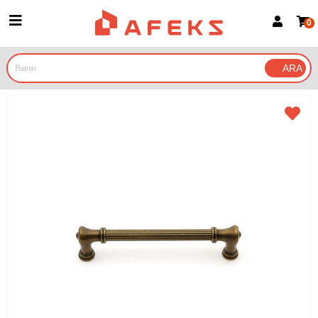
0
Üye Girişi
Üye Ol
Google İle Bağlan