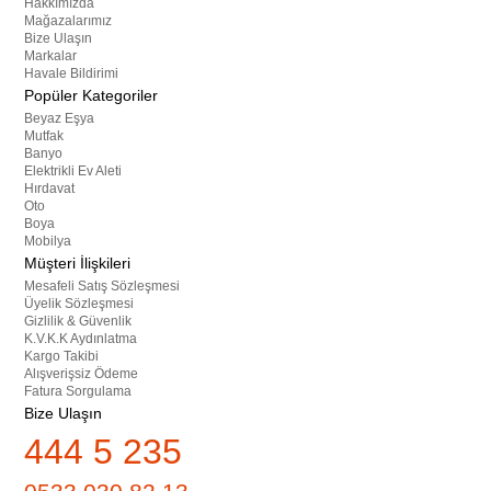
Hakkımızda
Mağazalarımız
Bize Ulaşın
Markalar
Havale Bildirimi
Popüler Kategoriler
Beyaz Eşya
Mutfak
Banyo
Elektrikli Ev Aleti
Hırdavat
Oto
Boya
Mobilya
Müşteri İlişkileri
Mesafeli Satış Sözleşmesi
Üyelik Sözleşmesi
Gizlilik & Güvenlik
K.V.K.K Aydınlatma
Kargo Takibi
Alışverişsiz Ödeme
Fatura Sorgulama
Bize Ulaşın
444 5 235