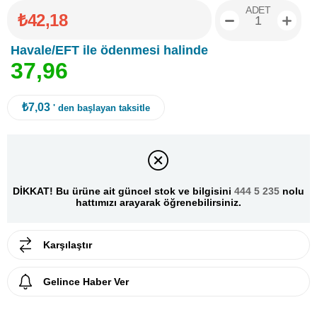
ADET
₺42,18
Havale/EFT ile ödenmesi halinde
3
7
,
9
6
₺7,03
' den başlayan taksitle
DİKKAT! Bu ürüne ait güncel stok ve bilgisini
444 5 235
nolu
hattımızı arayarak öğrenebilirsiniz.
Karşılaştır
Gelince Haber Ver