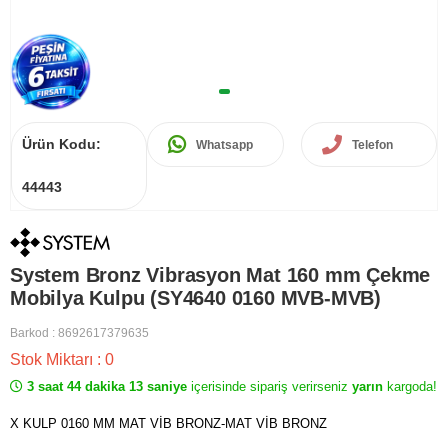
Ürün Kodu:
Whatsapp
Telefon
44443
System Bronz Vibrasyon Mat 160 mm Çekme
Mobilya Kulpu (SY4640 0160 MVB-MVB)
Barkod
:
8692617379635
Stok Miktarı
:
0
3 saat 44 dakika 13 saniye
içerisinde sipariş verirseniz
yarın
kargoda!
X KULP 0160 MM MAT VİB BRONZ-MAT VİB BRONZ