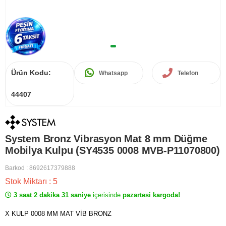
Ürün Kodu:
Whatsapp
Telefon
44407
System Bronz Vibrasyon Mat 8 mm Düğme
Mobilya Kulpu (SY4535 0008 MVB-P11070800)
Barkod
:
8692617379888
Stok Miktarı
:
5
3 saat 2 dakika 31 saniye
içerisinde
pazartesi kargoda!
X KULP 0008 MM MAT VİB BRONZ