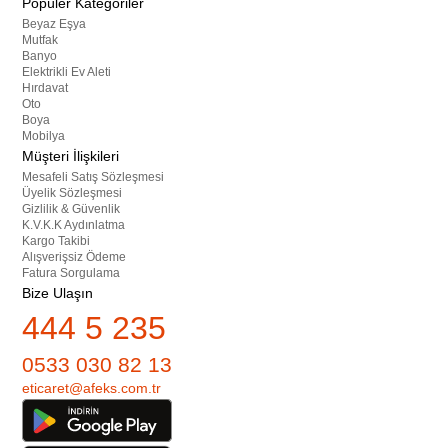
Popüler Kategoriler
Beyaz Eşya
Mutfak
Banyo
Elektrikli Ev Aleti
Hırdavat
Oto
Boya
Mobilya
Müşteri İlişkileri
Mesafeli Satış Sözleşmesi
Üyelik Sözleşmesi
Gizlilik & Güvenlik
K.V.K.K Aydınlatma
Kargo Takibi
Alışverişsiz Ödeme
Fatura Sorgulama
Bize Ulaşın
444 5 235
0533 030 82 13
eticaret@afeks.com.tr