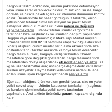
Kargonuz teslim edildiğinde, ürünün paketinde deformasyon
veya ürüne zarar verebilecek bir durum söz konusu ise, kargo
görevlisi ile birlikte paketi açarak ürünlerinizin durumunu kontrol
ediniz. Ürünlerinizde bir hasar gördüğünüz takdirde, kargo
yetkilisinden tutanak tutmasını isteyiniz ve paketi teslim
almayınız. Aksi durumlarda ürünlerin
iadesi ve değişimi
yapılmamaktadır
. Tutanak tutulan ürünler kargo firması
tarafından bize ulaştırılacak ve ürünlerin değişimi yapılacaktır.
Değişim veya iade işleminiz için Afeks Yapı Market müşteri
hizmetleri
0533 030 82 13
hattımıza ulaşarak bilgi alabilirsiniz.
Sipariş oluşturduğunuz ürünler satın alma ekranlarında size
gösterilen tarih / tarihler arasında kargoya teslim edilecektir.
Kargo teslim süreleri, kargoya veriliş tarihinden itibaren
mesafelere göre değişiklik gösterebilir. Kargo teslimatlarında
mesafelerden dolayı oluşabilecek
ek ücretler alıcıya aittir
. 30
kg ve üzeri teslimatlar araç üstü gerçekleşmektedir ve teslimat
süreleri uzayabilir. Cayma hakkı kullanılması nedeni ile iade
edilen ürüne ilişkin kargo/nakliyat bedeli
alıcıya aittir
.
Eğer satın aldığınız ürün kurulum gerektiriyorsa, size en yakın
yetkili servisi arayın. Ürünün kutusunun (ambalajının) açılması
ve kurulum işlemi mutlaka yetkili servis tarafından
yapılmalıdır. Aksi taktirde ürününüz
garanti kapsamı dışında
kalır
.