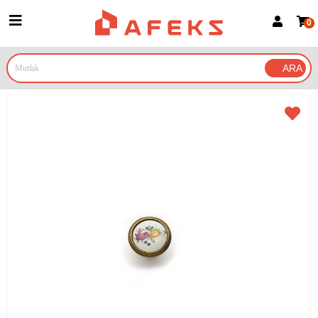
0
Üye Girişi
Üye Ol
Google İle Bağlan