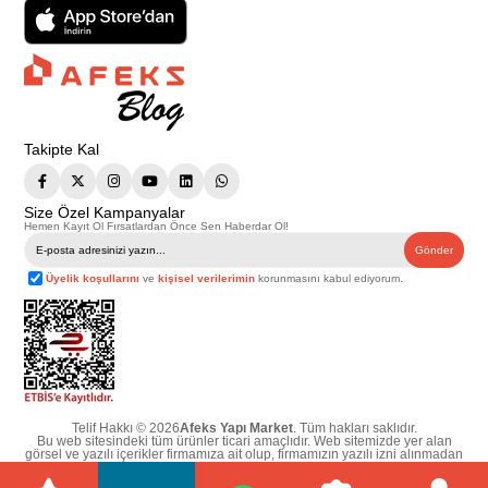
Takipte Kal
Size Özel Kampanyalar
Hemen Kayıt Ol Fırsatlardan Önce Sen Haberdar Ol!
Gönder
Üyelik koşullarını
ve
kişisel verilerimin
korunmasını kabul ediyorum.
Telif Hakkı © 2026
Afeks Yapı Market
. Tüm hakları saklıdır.
Bu web sitesindeki tüm ürünler ticari amaçlıdır. Web sitemizde yer alan
görsel ve yazılı içerikler firmamıza ait olup, firmamızın yazılı izni alınmadan
hiçbir yazılı/görsel içerik, logo, kopyalanamaz, kaynak gösterilemez ve
başka yerlerde kullanılamaz. İçeriklerin izin alınmadan kopyalanması ve