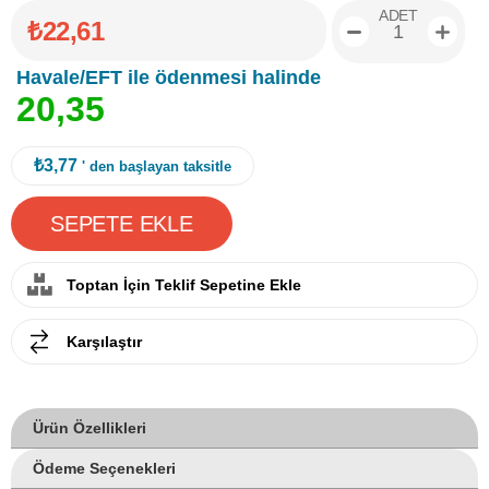
ADET
₺22,61
Havale/EFT ile ödenmesi halinde
2
0
,
3
5
₺3,77
' den başlayan taksitle
Toptan İçin Teklif Sepetine Ekle
Karşılaştır
Ürün Özellikleri
Ödeme Seçenekleri