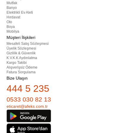
Mutfak
Banyo
Elektrikli Ev Aleti
Hırdavat
Oto
Boya
Mobilya
Müşteri İlişkileri
Mesafeli Satış Sözleşmesi
Üyelik Sözleşmesi
Gizlilik & Güvenlik
K.V.K.K Aydınlatma
Kargo Takibi
Alışverişsiz Ödeme
Fatura Sorgulama
Bize Ulaşın
444 5 235
0533 030 82 13
eticaret@afeks.com.tr