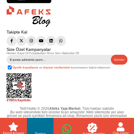
Takipte Kal
Size Özel Kampanyalar
Hemen Kayıt Ol Fırsatlardan Önce Sen Haberdar Ol!
Gönder
Üyelik koşullarını
ve
kişisel verilerimin
korunmasını kabul ediyorum.
Telif Hakkı © 2026
Afeks Yapı Market
. Tüm hakları saklıdır.
Bu web sitesindeki tüm ürünler ticari amaçlıdır. Web sitemizde yer alan
görsel ve yazılı içerikler firmamıza ait olup, firmamızın yazılı izni alınmadan
hiçbir yazılı/görsel içerik, logo, kopyalanamaz, kaynak gösterilemez ve
başka yerlerde kullanılamaz. İçeriklerin izin alınmadan kopyalanması ve
kullanılması 5846 sayılı Fikir ve Sanat Eserleri Yasasına göre suçtur.
Fırsat Köşesi
Üye Girişi