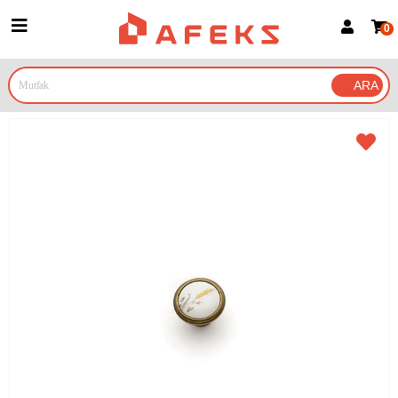
0
Üye Girişi
Üye Ol
Google İle Bağlan