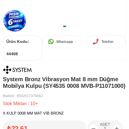
Ürün Kodu:
Whatsapp
Telefon
44408
System Bronz Vibrasyon Mat 8 mm Düğme
Mobilya Kulpu (SY4535 0008 MVB-P11071000)
Barkod
:
8692617379482
Stok Miktarı
:
10+
X KULP 0008 MM MAT VİB BRONZ
ADET
₺22,61