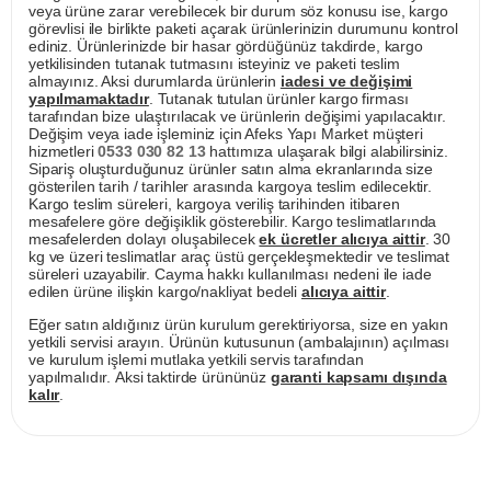
veya ürüne zarar verebilecek bir durum söz konusu ise, kargo
görevlisi ile birlikte paketi açarak ürünlerinizin durumunu kontrol
ediniz. Ürünlerinizde bir hasar gördüğünüz takdirde, kargo
yetkilisinden tutanak tutmasını isteyiniz ve paketi teslim
almayınız. Aksi durumlarda ürünlerin
iadesi ve değişimi
yapılmamaktadır
. Tutanak tutulan ürünler kargo firması
tarafından bize ulaştırılacak ve ürünlerin değişimi yapılacaktır.
Değişim veya iade işleminiz için Afeks Yapı Market müşteri
hizmetleri
0533 030 82 13
hattımıza ulaşarak bilgi alabilirsiniz.
Sipariş oluşturduğunuz ürünler satın alma ekranlarında size
gösterilen tarih / tarihler arasında kargoya teslim edilecektir.
Kargo teslim süreleri, kargoya veriliş tarihinden itibaren
mesafelere göre değişiklik gösterebilir. Kargo teslimatlarında
mesafelerden dolayı oluşabilecek
ek ücretler alıcıya aittir
. 30
kg ve üzeri teslimatlar araç üstü gerçekleşmektedir ve teslimat
süreleri uzayabilir. Cayma hakkı kullanılması nedeni ile iade
edilen ürüne ilişkin kargo/nakliyat bedeli
alıcıya aittir
.
Eğer satın aldığınız ürün kurulum gerektiriyorsa, size en yakın
yetkili servisi arayın. Ürünün kutusunun (ambalajının) açılması
ve kurulum işlemi mutlaka yetkili servis tarafından
yapılmalıdır. Aksi taktirde ürününüz
garanti kapsamı dışında
kalır
.