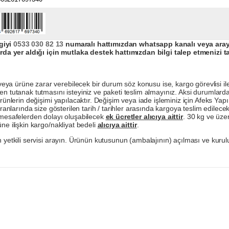
giyi
0533 030 82 13
numaralı hattımızdan whatsapp kanalı veya arayar
da yer aldığı için mutlaka destek hattımızdan bilgi talep etmenizi t
a ürüne zarar verebilecek bir durum söz konusu ise, kargo görevlisi ile b
en tutanak tutmasını isteyiniz ve paketi teslim almayınız. Aksi durumlard
ürünlerin değişimi yapılacaktır. Değişim veya iade işleminiz için Afeks Ya
ranlarında size gösterilen tarih / tarihler arasında kargoya teslim edilecekt
a mesafelerden dolayı oluşabilecek
ek ücretler alıcıya aittir
. 30 kg ve üzer
ne ilişkin kargo/nakliyat bedeli
alıcıya aittir
.
 yetkili servisi arayın. Ürünün kutusunun (ambalajının) açılması ve kurulu