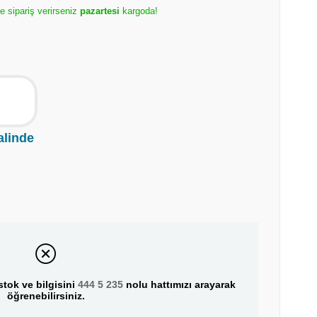
e sipariş verirseniz
pazartesi
kargoda!
alinde
tok ve bilgisini
444 5 235
nolu hattımızı arayarak
öğrenebilirsiniz.