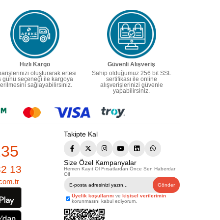
Hızlı Kargo
Güvenli Alışveriş
parişlerinizi oluşturarak ertesi
Sahip olduğumuz 256 bit SSL
ş günü seçeneği ile kargoya
sertifikası ile online
erilmesini sağlayabilirsiniz.
alışverişlerinizi güvenle
yapabilirsiniz.
Takipte Kal
235
Size Özel Kampanyalar
82 13
Hemen Kayıt Ol Fırsatlardan Önce Sen Haberdar
Ol!
com.tr
Gönder
Üyelik koşullarını
ve
kişisel verilerimin
korunmasını kabul ediyorum.