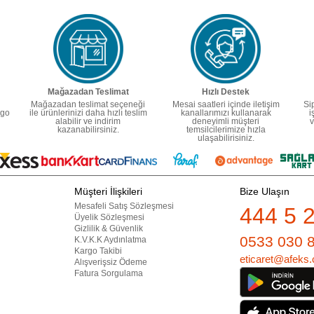
Mağazadan Teslimat
Hızlı Destek
Mağazadan teslimat seçeneği
Mesai saatleri içinde iletişim
Si
rgo
ile ürünlerinizi daha hızlı teslim
kanallarımızı kullanarak
i
alabilir ve indirim
deneyimli müşteri
v
kazanabilirsiniz.
temsilcilerimize hızla
ulaşabilirisiniz.
Müşteri İlişkileri
Bize Ulaşın
Mesafeli Satış Sözleşmesi
444 5 
Üyelik Sözleşmesi
Gizlilik & Güvenlik
0533 030 
K.V.K.K Aydınlatma
Kargo Takibi
eticaret@afeks.
Alışverişsiz Ödeme
Fatura Sorgulama