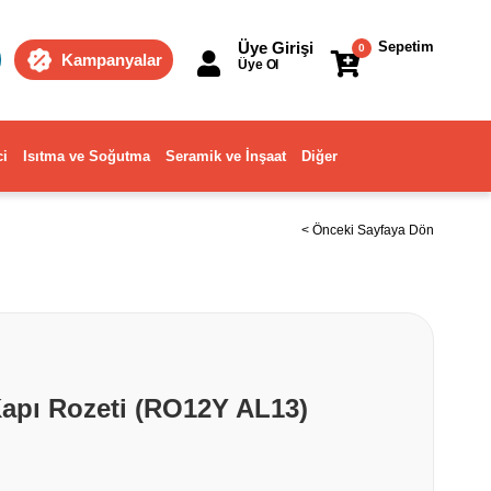
Üye Girişi
Sepetim
0
Kampanyalar
Üye Ol
ci
Isıtma ve Soğutma
Seramik ve İnşaat
Diğer
< Önceki Sayfaya Dön
apı Rozeti (RO12Y AL13)