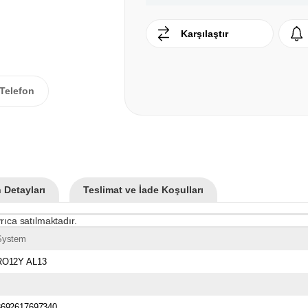
Karşılaştır
Telefon
 Detayları
Teslimat ve İade Koşulları
rıca satılmaktadır.
System
RO12Y AL13
8692617697340