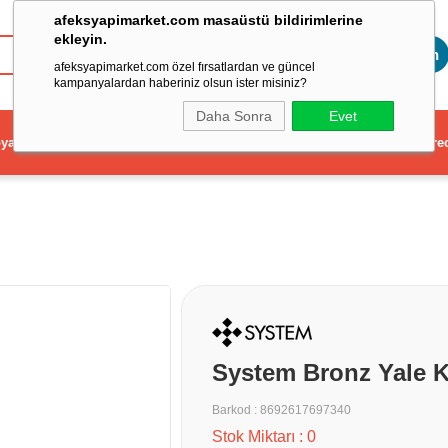
afeksyapimarket.com masaüstü bildirimlerine
ekleyin.
Toptan
afeksyapimarket.com özel fırsatlardan ve güncel
kampanyalardan haberiniz olsun ister misiniz?
Daha Sonra
Evet
ya
Elektrikli El Aleti
Aydınlatma ve Elektrik
Dekorasyon ve Ev Gere
System Bronz Yale K
Barkod
:
8692617697340
Stok Miktarı
:
0