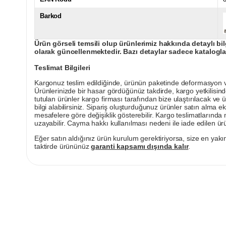
Barkod
Ürün görseli temsili olup ürünlerimiz hakkında detaylı bil
olarak güncellenmektedir. Bazı detaylar sadece kataloglar
Teslimat Bilgileri
Kargonuz teslim edildiğinde, ürünün paketinde deformasyon vey
Ürünlerinizde bir hasar gördüğünüz takdirde, kargo yetkilisind
tutulan ürünler kargo firması tarafından bize ulaştırılacak ve 
bilgi alabilirsiniz. Sipariş oluşturduğunuz ürünler satın alma ek
mesafelere göre değişiklik gösterebilir. Kargo teslimatlarınd
uzayabilir. Cayma hakkı kullanılması nedeni ile iade edilen ürü
Eğer satın aldığınız ürün kurulum gerektiriyorsa, size en yakın
taktirde ürününüz
garanti kapsamı dışında kalır
.