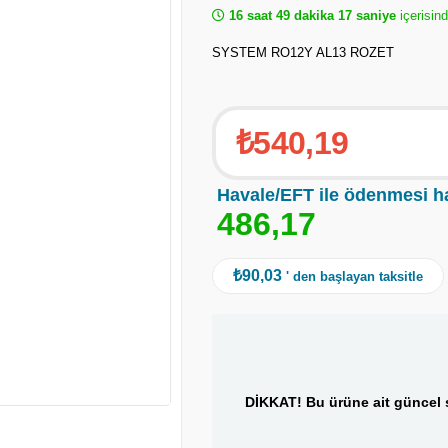
16 saat 49 dakika 17 saniye
içerisind
SYSTEM RO12Y AL13 ROZET
₺540,19
Havale/EFT ile ödenmesi h
4
8
6
,
1
7
₺90,03
' den başlayan taksitle
DİKKAT! Bu ürüne ait güncel s