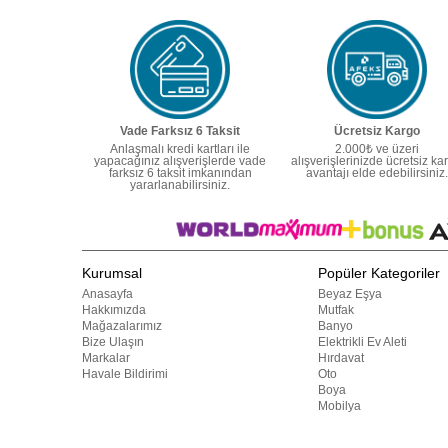
Vade Farksız 6 Taksit
Ücretsiz Kargo
Anlaşmalı kredi kartları ile
2.000₺ ve üzeri
yapacağınız alışverişlerde vade
alışverişlerinizde ücretsiz ka
farksız 6 taksit imkanından
avantajı elde edebilirsiniz.
yararlanabilirsiniz.
Kurumsal
Popüler Kategoriler
Anasayfa
Beyaz Eşya
Hakkımızda
Mutfak
Mağazalarımız
Banyo
Bize Ulaşın
Elektrikli Ev Aleti
Markalar
Hırdavat
Havale Bildirimi
Oto
Boya
Mobilya