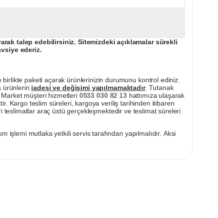
ak talep edebilirsiniz. Sitemizdeki açıklamalar sürekli
avsiye ederiz.
irlikte paketi açarak ürünlerinizin durumunu kontrol ediniz.
a ürünlerin
iadesi ve değişimi yapılmamaktadır
. Tutanak
pı Market müşteri hizmetleri
0533 030 82 13
hattımıza ulaşarak
ir. Kargo teslim süreleri, kargoya veriliş tarihinden itibaren
i teslimatlar araç üstü gerçekleşmektedir ve teslimat süreleri
m işlemi mutlaka yetkili servis tarafından yapılmalıdır. Aksi