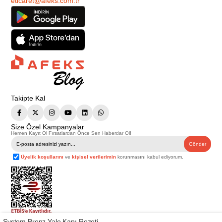
eticaret@afeks.com.tr
Takipte Kal
Size Özel Kampanyalar
Hemen Kayıt Ol Fırsatlardan Önce Sen Haberdar Ol!
Gönder
Üyelik koşullarını
ve
kişisel verilerimin
korunmasını kabul ediyorum.
System Bronz Yale Kapı Rozeti