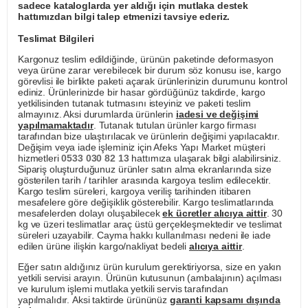
sadece kataloglarda yer aldığı için mutlaka destek
hattımızdan bilgi talep etmenizi tavsiye ederiz.
Teslimat Bilgileri
Kargonuz teslim edildiğinde, ürünün paketinde deformasyon
veya ürüne zarar verebilecek bir durum söz konusu ise, kargo
görevlisi ile birlikte paketi açarak ürünlerinizin durumunu kontrol
ediniz. Ürünlerinizde bir hasar gördüğünüz takdirde, kargo
yetkilisinden tutanak tutmasını isteyiniz ve paketi teslim
almayınız. Aksi durumlarda ürünlerin
iadesi ve değişimi
yapılmamaktadır
. Tutanak tutulan ürünler kargo firması
tarafından bize ulaştırılacak ve ürünlerin değişimi yapılacaktır.
Değişim veya iade işleminiz için Afeks Yapı Market müşteri
hizmetleri
0533 030 82 13
hattımıza ulaşarak bilgi alabilirsiniz.
Sipariş oluşturduğunuz ürünler satın alma ekranlarında size
gösterilen tarih / tarihler arasında kargoya teslim edilecektir.
Kargo teslim süreleri, kargoya veriliş tarihinden itibaren
mesafelere göre değişiklik gösterebilir. Kargo teslimatlarında
mesafelerden dolayı oluşabilecek
ek ücretler alıcıya aittir
. 30
kg ve üzeri teslimatlar araç üstü gerçekleşmektedir ve teslimat
süreleri uzayabilir. Cayma hakkı kullanılması nedeni ile iade
edilen ürüne ilişkin kargo/nakliyat bedeli
alıcıya aittir
.
Eğer satın aldığınız ürün kurulum gerektiriyorsa, size en yakın
yetkili servisi arayın. Ürünün kutusunun (ambalajının) açılması
ve kurulum işlemi mutlaka yetkili servis tarafından
yapılmalıdır. Aksi taktirde ürününüz
garanti kapsamı dışında