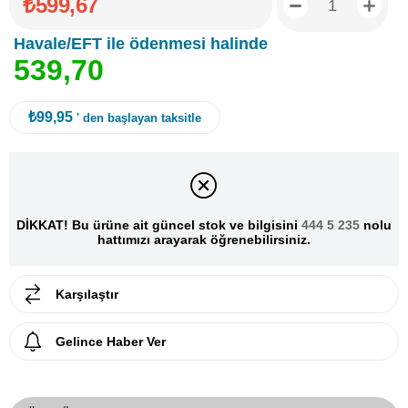
₺599,67
Havale/EFT ile ödenmesi halinde
5
3
9
,
7
0
₺99,95
' den başlayan taksitle
DİKKAT! Bu ürüne ait güncel stok ve bilgisini
444 5 235
nolu
hattımızı arayarak öğrenebilirsiniz.
Karşılaştır
Gelince Haber Ver