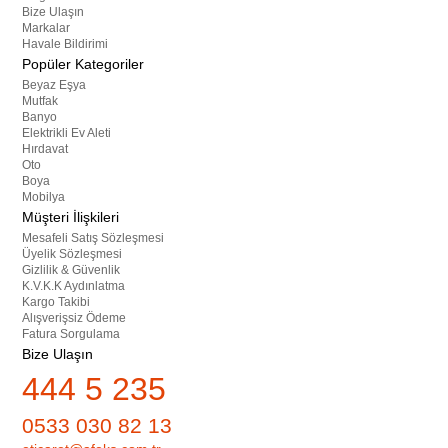
Bize Ulaşın
Markalar
Havale Bildirimi
Popüler Kategoriler
Beyaz Eşya
Mutfak
Banyo
Elektrikli Ev Aleti
Hırdavat
Oto
Boya
Mobilya
Müşteri İlişkileri
Mesafeli Satış Sözleşmesi
Üyelik Sözleşmesi
Gizlilik & Güvenlik
K.V.K.K Aydınlatma
Kargo Takibi
Alışverişsiz Ödeme
Fatura Sorgulama
Bize Ulaşın
444 5 235
0533 030 82 13