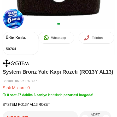
Ürün Kodu:
Whatsapp
Telefon
50764
System Bronz Yale Kapı Rozeti (RO13Y AL13)
Barkod
:
8692617697371
Stok Miktarı
:
0
0 saat 27 dakika 6 saniye
içerisinde
pazartesi kargoda!
SYSTEM RO13Y AL13 ROZET
ADET