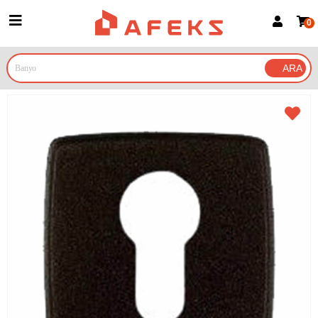
0
Üye Girişi
Üye Ol
Google İle Bağlan