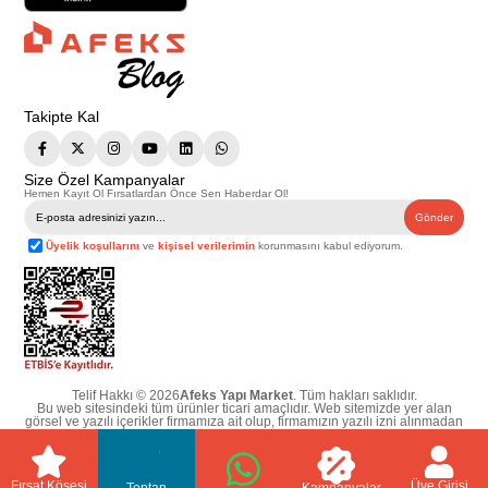
Takipte Kal
Size Özel Kampanyalar
Hemen Kayıt Ol Fırsatlardan Önce Sen Haberdar Ol!
Gönder
Üyelik koşullarını
ve
kişisel verilerimin
korunmasını kabul ediyorum.
Telif Hakkı © 2026
Afeks Yapı Market
. Tüm hakları saklıdır.
Bu web sitesindeki tüm ürünler ticari amaçlıdır. Web sitemizde yer alan
görsel ve yazılı içerikler firmamıza ait olup, firmamızın yazılı izni alınmadan
hiçbir yazılı/görsel içerik, logo, kopyalanamaz, kaynak gösterilemez ve
başka yerlerde kullanılamaz. İçeriklerin izin alınmadan kopyalanması ve
kullanılması 5846 sayılı Fikir ve Sanat Eserleri Yasasına göre suçtur.
Fırsat Köşesi
Üye Girişi