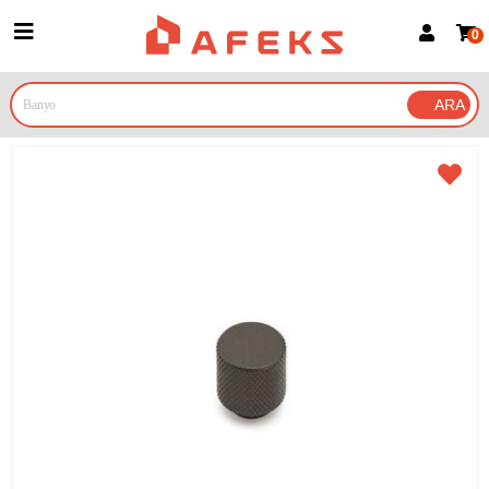
0
Üye Girişi
Üye Ol
Google İle Bağlan