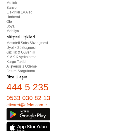
Mutfak
Banyo
Elektrikli Ev Aleti
Hırdavat
Oto
Boya
Mobilya
Müşteri İlişkileri
Mesafeli Satış Sözleşmesi
Üyelik Sözleşmesi
Gizlilik & Güvenlik
K.V.K.K Aydınlatma
Kargo Takibi
Alışverişsiz Ödeme
Fatura Sorgulama
Bize Ulaşın
444 5 235
0533 030 82 13
eticaret@afeks.com.tr