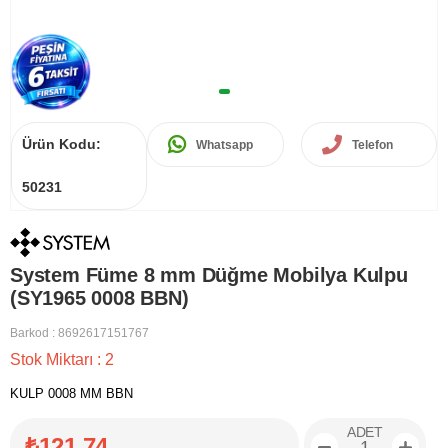
Ürün Kodu:
Whatsapp
Telefon
50231
System Füme 8 mm Düğme Mobilya Kulpu
(SY1965 0008 BBN)
Barkod
:
8692617151767
Stok Miktarı
:
2
KULP 0008 MM BBN
ADET
₺121,74