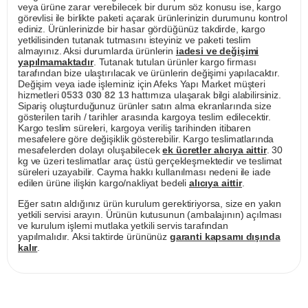
veya ürüne zarar verebilecek bir durum söz konusu ise, kargo
görevlisi ile birlikte paketi açarak ürünlerinizin durumunu kontrol
ediniz. Ürünlerinizde bir hasar gördüğünüz takdirde, kargo
yetkilisinden tutanak tutmasını isteyiniz ve paketi teslim
almayınız. Aksi durumlarda ürünlerin
iadesi ve değişimi
yapılmamaktadır
. Tutanak tutulan ürünler kargo firması
tarafından bize ulaştırılacak ve ürünlerin değişimi yapılacaktır.
Değişim veya iade işleminiz için Afeks Yapı Market müşteri
hizmetleri
0533 030 82 13
hattımıza ulaşarak bilgi alabilirsiniz.
Sipariş oluşturduğunuz ürünler satın alma ekranlarında size
gösterilen tarih / tarihler arasında kargoya teslim edilecektir.
Kargo teslim süreleri, kargoya veriliş tarihinden itibaren
mesafelere göre değişiklik gösterebilir. Kargo teslimatlarında
mesafelerden dolayı oluşabilecek
ek ücretler alıcıya aittir
. 30
kg ve üzeri teslimatlar araç üstü gerçekleşmektedir ve teslimat
süreleri uzayabilir. Cayma hakkı kullanılması nedeni ile iade
edilen ürüne ilişkin kargo/nakliyat bedeli
alıcıya aittir
.
Eğer satın aldığınız ürün kurulum gerektiriyorsa, size en yakın
yetkili servisi arayın. Ürünün kutusunun (ambalajının) açılması
ve kurulum işlemi mutlaka yetkili servis tarafından
yapılmalıdır. Aksi taktirde ürününüz
garanti kapsamı dışında
kalır
.