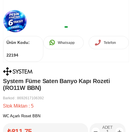
Ürün Kodu:
Whatsapp
Telefon
22194
System Füme Saten Banyo Kapı Rozeti
(RO11W BBN)
Barkod
:
8692617106392
Stok Miktarı
:
5
WC Açarlı Roset BBN
ADET
₺811,75