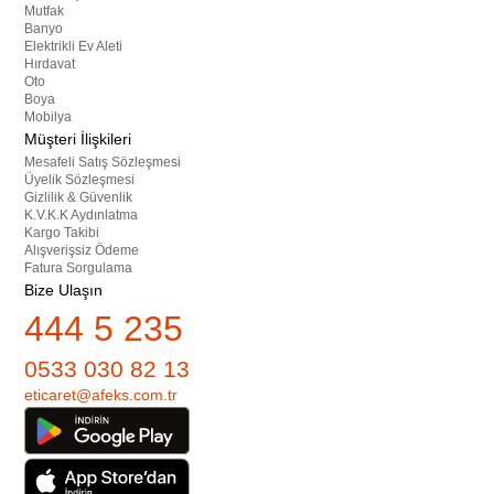
Mutfak
Banyo
Elektrikli Ev Aleti
Hırdavat
Oto
Boya
Mobilya
Müşteri İlişkileri
Mesafeli Satış Sözleşmesi
Üyelik Sözleşmesi
Gizlilik & Güvenlik
K.V.K.K Aydınlatma
Kargo Takibi
Alışverişsiz Ödeme
Fatura Sorgulama
Bize Ulaşın
444 5 235
0533 030 82 13
eticaret@afeks.com.tr