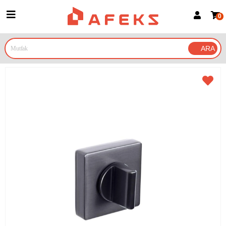
0
Üye Girişi
Üye Ol
Google İle Bağlan