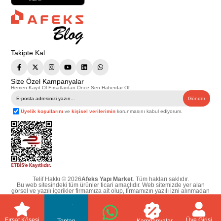
Takipte Kal
Size Özel Kampanyalar
Hemen Kayıt Ol Fırsatlardan Önce Sen Haberdar Ol!
Gönder
Üyelik koşullarını
ve
kişisel verilerimin
korunmasını kabul ediyorum.
Telif Hakkı © 2026
Afeks Yapı Market
. Tüm hakları saklıdır.
Bu web sitesindeki tüm ürünler ticari amaçlıdır. Web sitemizde yer alan
görsel ve yazılı içerikler firmamıza ait olup, firmamızın yazılı izni alınmadan
hiçbir yazılı/görsel içerik, logo, kopyalanamaz, kaynak gösterilemez ve
başka yerlerde kullanılamaz. İçeriklerin izin alınmadan kopyalanması ve
kullanılması 5846 sayılı Fikir ve Sanat Eserleri Yasasına göre suçtur.
Fırsat Köşesi
Üye Girişi