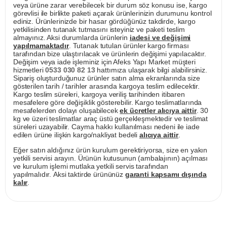
veya ürüne zarar verebilecek bir durum söz konusu ise, kargo
görevlisi ile birlikte paketi açarak ürünlerinizin durumunu kontrol
ediniz. Ürünlerinizde bir hasar gördüğünüz takdirde, kargo
yetkilisinden tutanak tutmasını isteyiniz ve paketi teslim
almayınız. Aksi durumlarda ürünlerin
iadesi ve değişimi
yapılmamaktadır
. Tutanak tutulan ürünler kargo firması
tarafından bize ulaştırılacak ve ürünlerin değişimi yapılacaktır.
Değişim veya iade işleminiz için Afeks Yapı Market müşteri
hizmetleri
0533 030 82 13
hattımıza ulaşarak bilgi alabilirsiniz.
Sipariş oluşturduğunuz ürünler satın alma ekranlarında size
gösterilen tarih / tarihler arasında kargoya teslim edilecektir.
Kargo teslim süreleri, kargoya veriliş tarihinden itibaren
mesafelere göre değişiklik gösterebilir. Kargo teslimatlarında
mesafelerden dolayı oluşabilecek
ek ücretler alıcıya aittir
. 30
kg ve üzeri teslimatlar araç üstü gerçekleşmektedir ve teslimat
süreleri uzayabilir. Cayma hakkı kullanılması nedeni ile iade
edilen ürüne ilişkin kargo/nakliyat bedeli
alıcıya aittir
.
Eğer satın aldığınız ürün kurulum gerektiriyorsa, size en yakın
yetkili servisi arayın. Ürünün kutusunun (ambalajının) açılması
ve kurulum işlemi mutlaka yetkili servis tarafından
yapılmalıdır. Aksi taktirde ürününüz
garanti kapsamı dışında
kalır
.