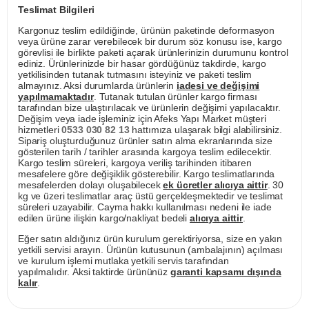
Teslimat Bilgileri
Kargonuz teslim edildiğinde, ürünün paketinde deformasyon
veya ürüne zarar verebilecek bir durum söz konusu ise, kargo
görevlisi ile birlikte paketi açarak ürünlerinizin durumunu kontrol
ediniz. Ürünlerinizde bir hasar gördüğünüz takdirde, kargo
yetkilisinden tutanak tutmasını isteyiniz ve paketi teslim
almayınız. Aksi durumlarda ürünlerin
iadesi ve değişimi
yapılmamaktadır
. Tutanak tutulan ürünler kargo firması
tarafından bize ulaştırılacak ve ürünlerin değişimi yapılacaktır.
Değişim veya iade işleminiz için Afeks Yapı Market müşteri
hizmetleri
0533 030 82 13
hattımıza ulaşarak bilgi alabilirsiniz.
Sipariş oluşturduğunuz ürünler satın alma ekranlarında size
gösterilen tarih / tarihler arasında kargoya teslim edilecektir.
Kargo teslim süreleri, kargoya veriliş tarihinden itibaren
mesafelere göre değişiklik gösterebilir. Kargo teslimatlarında
mesafelerden dolayı oluşabilecek
ek ücretler alıcıya aittir
. 30
kg ve üzeri teslimatlar araç üstü gerçekleşmektedir ve teslimat
süreleri uzayabilir. Cayma hakkı kullanılması nedeni ile iade
edilen ürüne ilişkin kargo/nakliyat bedeli
alıcıya aittir
.
Eğer satın aldığınız ürün kurulum gerektiriyorsa, size en yakın
yetkili servisi arayın. Ürünün kutusunun (ambalajının) açılması
ve kurulum işlemi mutlaka yetkili servis tarafından
yapılmalıdır. Aksi taktirde ürününüz
garanti kapsamı dışında
kalır
.