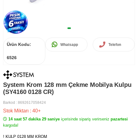
Ürün Kodu:
Whatsapp
Telefon
6526
System Krom 128 mm Çekme Mobilya Kulpu
(SY4160 0128 CR)
Barkod
:
8692617058424
Stok Miktarı
:
40+
14 saat 57 dakika 29 saniye
içerisinde sipariş verirseniz
pazartesi
kargoda!
! KULP 0128 MM KROM