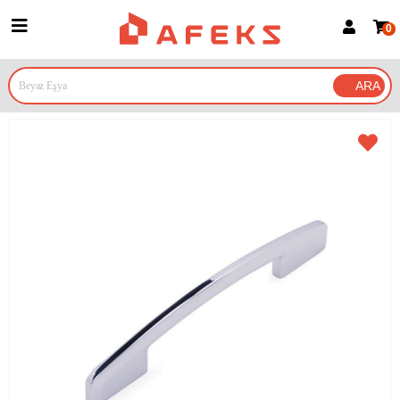
0
Üye Girişi
Üye Ol
Google İle Bağlan