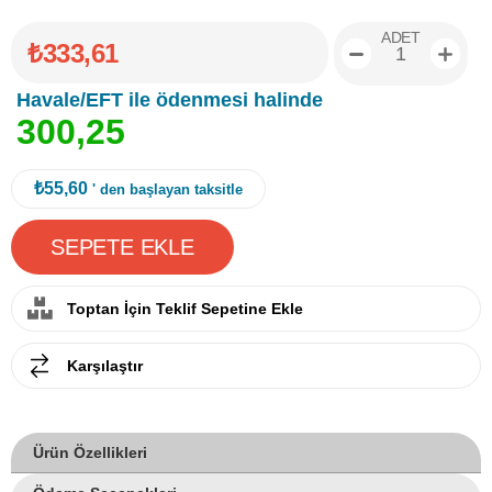
ADET
₺333,61
Havale/EFT ile ödenmesi halinde
3
0
0
,
2
5
₺55,60
' den başlayan taksitle
Toptan İçin Teklif Sepetine Ekle
Karşılaştır
Ürün Özellikleri