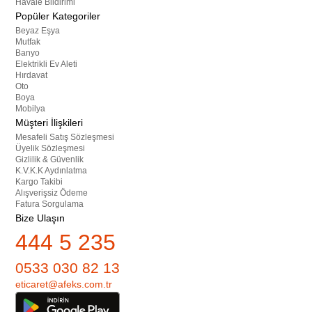
Havale Bildirimi
Popüler Kategoriler
Beyaz Eşya
Mutfak
Banyo
Elektrikli Ev Aleti
Hırdavat
Oto
Boya
Mobilya
Müşteri İlişkileri
Mesafeli Satış Sözleşmesi
Üyelik Sözleşmesi
Gizlilik & Güvenlik
K.V.K.K Aydınlatma
Kargo Takibi
Alışverişsiz Ödeme
Fatura Sorgulama
Bize Ulaşın
444 5 235
0533 030 82 13
eticaret@afeks.com.tr