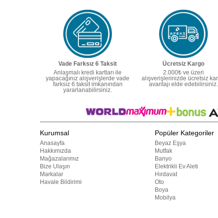
Vade Farksız 6 Taksit
Ücretsiz Kargo
Anlaşmalı kredi kartları ile
2.000₺ ve üzeri
yapacağınız alışverişlerde vade
alışverişlerinizde ücretsiz ka
farksız 6 taksit imkanından
avantajı elde edebilirsiniz.
yararlanabilirsiniz.
Kurumsal
Popüler Kategoriler
Anasayfa
Beyaz Eşya
Hakkımızda
Mutfak
Mağazalarımız
Banyo
Bize Ulaşın
Elektrikli Ev Aleti
Markalar
Hırdavat
Havale Bildirimi
Oto
Boya
Mobilya