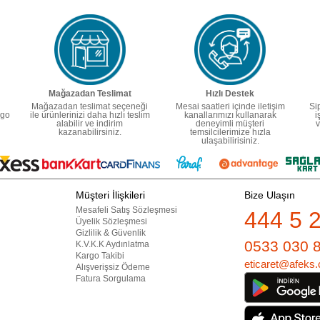
Mağazadan Teslimat
Hızlı Destek
Mağazadan teslimat seçeneği
Mesai saatleri içinde iletişim
Si
rgo
ile ürünlerinizi daha hızlı teslim
kanallarımızı kullanarak
i
alabilir ve indirim
deneyimli müşteri
v
kazanabilirsiniz.
temsilcilerimize hızla
ulaşabilirisiniz.
Müşteri İlişkileri
Bize Ulaşın
Mesafeli Satış Sözleşmesi
444 5 
Üyelik Sözleşmesi
Gizlilik & Güvenlik
0533 030 
K.V.K.K Aydınlatma
Kargo Takibi
eticaret@afeks.
Alışverişsiz Ödeme
Fatura Sorgulama