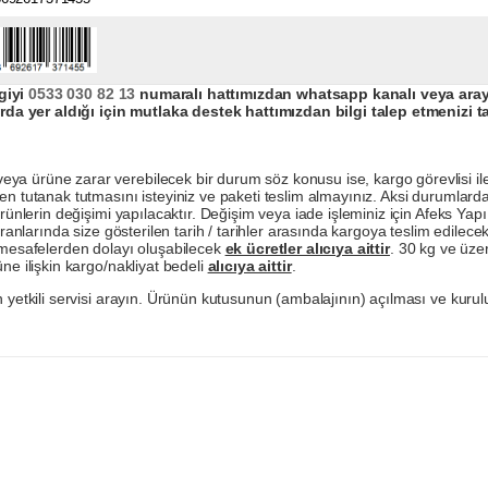
giyi
0533 030 82 13
numaralı hattımızdan whatsapp kanalı veya arayar
da yer aldığı için mutlaka destek hattımızdan bilgi talep etmenizi t
a ürüne zarar verebilecek bir durum söz konusu ise, kargo görevlisi ile b
en tutanak tutmasını isteyiniz ve paketi teslim almayınız. Aksi durumlard
ürünlerin değişimi yapılacaktır. Değişim veya iade işleminiz için Afeks Ya
ranlarında size gösterilen tarih / tarihler arasında kargoya teslim edilecekt
a mesafelerden dolayı oluşabilecek
ek ücretler alıcıya aittir
. 30 kg ve üzer
ne ilişkin kargo/nakliyat bedeli
alıcıya aittir
.
 yetkili servisi arayın. Ürünün kutusunun (ambalajının) açılması ve kurulu