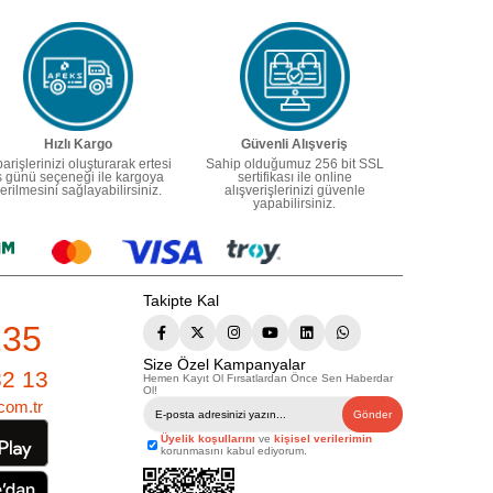
Hızlı Kargo
Güvenli Alışveriş
parişlerinizi oluşturarak ertesi
Sahip olduğumuz 256 bit SSL
ş günü seçeneği ile kargoya
sertifikası ile online
erilmesini sağlayabilirsiniz.
alışverişlerinizi güvenle
yapabilirsiniz.
Takipte Kal
235
Size Özel Kampanyalar
82 13
Hemen Kayıt Ol Fırsatlardan Önce Sen Haberdar
Ol!
com.tr
Gönder
Üyelik koşullarını
ve
kişisel verilerimin
korunmasını kabul ediyorum.