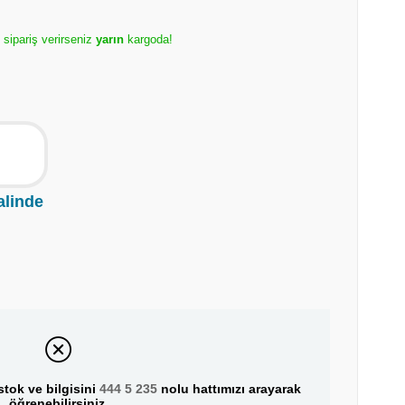
e sipariş verirseniz
yarın
kargoda!
alinde
tok ve bilgisini
444 5 235
nolu hattımızı arayarak
öğrenebilirsiniz.