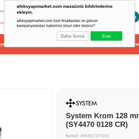
afeksyapimarket.com masaüstü bildirimlerine
ekleyin.
Toptan
afeksyapimarket.com özel fırsatlardan ve güncel
kampanyalardan haberiniz olsun ister misiniz?
Daha Sonra
Evet
ya
Elektrikli El Aleti
Aydınlatma ve Elektrik
Dekorasyon ve Ev Gere
System Krom 128 m
(SY4470 0128 CR)
Barkod
:
8692617371455