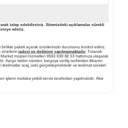
ak talep edebilirsiniz. Sitemizdeki açıklamalar sürekli
avsiye ederiz.
irlikte paketi açarak ürünlerinizin durumunu kontrol ediniz.
a ürünlerin
iadesi ve değişimi yapılmamaktadır
. Tutanak
pı Market müşteri hizmetleri
0533 030 82 13
hattımıza ulaşarak
ir. Kargo teslim süreleri, kargoya veriliş tarihinden itibaren
i teslimatlar araç üstü gerçekleşmektedir ve teslimat süreleri
m işlemi mutlaka yetkili servis tarafından yapılmalıdır. Aksi