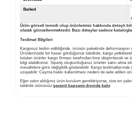
Barkod
Ürün görseli temsili olup ürünlerimiz hakkında detaylı bil
olarak güncellenmektedir. Bazı detaylar sadece kataloglar
Teslimat Bilgileri
Kargonuz teslim edildiğinde, ürünün paketinde deformasyon vey
Ürünlerinizde bir hasar gördüğünüz takdirde, kargo yetkilisind
tutulan ürünler kargo firması tarafından bize ulaştırılacak ve 
bilgi alabilirsiniz. Sipariş oluşturduğunuz ürünler satın alma ek
mesafelere göre değişiklik gösterebilir. Kargo teslimatlarınd
uzayabilir. Cayma hakkı kullanılması nedeni ile iade edilen ürü
Eğer satın aldığınız ürün kurulum gerektiriyorsa, size en yakın
taktirde ürününüz
garanti kapsamı dışında kalır
.