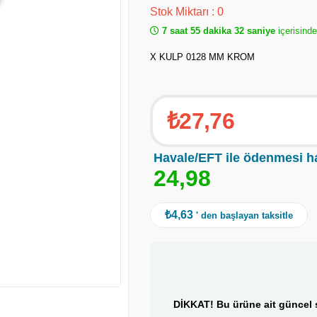
Stok Miktarı
:
0
7 saat 55 dakika 32 saniye
içerisind
X KULP 0128 MM KROM
₺27,76
Havale/EFT ile ödenmesi h
2
4
,
9
8
₺4,63
' den başlayan taksitle
DİKKAT! Bu ürüne ait güncel s