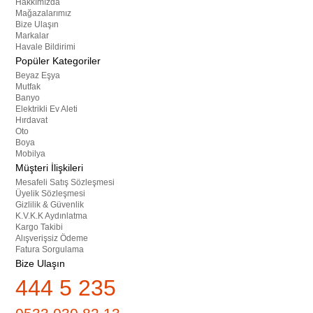
Hakkımızda
Mağazalarımız
Bize Ulaşın
Markalar
Havale Bildirimi
Popüler Kategoriler
Beyaz Eşya
Mutfak
Banyo
Elektrikli Ev Aleti
Hırdavat
Oto
Boya
Mobilya
Müşteri İlişkileri
Mesafeli Satış Sözleşmesi
Üyelik Sözleşmesi
Gizlilik & Güvenlik
K.V.K.K Aydınlatma
Kargo Takibi
Alışverişsiz Ödeme
Fatura Sorgulama
Bize Ulaşın
444 5 235