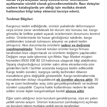
açıklamalar sürekli olarak güncellenmektedir. Bazı detaylar
sadece kataloglarda yer aldığı için mutlaka destek
hattımızdan bilgi talep etmenizi tavsiye ederiz.
Teslimat Bilgileri
Kargonuz teslim edildiğinde, ürünün paketinde deformasyon
veya ürüne zarar verebilecek bir durum söz konusu ise, kargo
görevlisi ile birlikte paketi açarak ürünlerinizin durumunu kontrol
ediniz. Ürünlerinizde bir hasar gördüğünüz takdirde, kargo
yetkilisinden tutanak tutmasını isteyiniz ve paketi teslim
almayınız. Aksi durumlarda ürünlerin
iadesi ve değişimi
yapılmamaktadır
. Tutanak tutulan ürünler kargo firması
tarafından bize ulaştırılacak ve ürünlerin değişimi yapılacaktır.
Değişim veya iade işleminiz için Afeks Yapı Market müşteri
hizmetleri
0533 030 82 13
hattımıza ulaşarak bilgi alabilirsiniz.
Sipariş oluşturduğunuz ürünler satın alma ekranlarında size
gösterilen tarih / tarihler arasında kargoya teslim edilecektir.
Kargo teslim süreleri, kargoya veriliş tarihinden itibaren
mesafelere göre değişiklik gösterebilir. Kargo teslimatlarında
mesafelerden dolayı oluşabilecek
ek ücretler alıcıya aittir
. 30
kg ve üzeri teslimatlar araç üstü gerçekleşmektedir ve teslimat
süreleri uzayabilir. Cayma hakkı kullanılması nedeni ile iade
edilen ürüne ilişkin kargo/nakliyat bedeli
alıcıya aittir
.
Eğer satın aldığınız ürün kurulum gerektiriyorsa, size en yakın
yetkili servisi arayın. Ürünün kutusunun (ambalajının) açılması
ve kurulum işlemi mutlaka yetkili servis tarafından