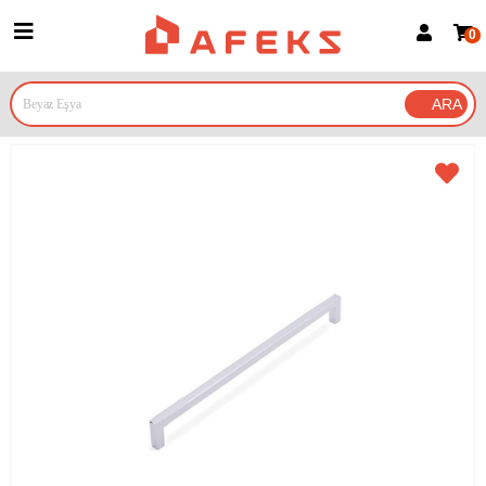
0
Üye Girişi
Üye Ol
Google İle Bağlan