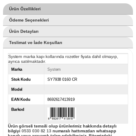
Ürün Özellikleri
Ödeme Seçenekleri
Ürün Detayları
Teslimat ve İade Koşulları
System marka kapı kollarında rozetler fiyata dahil olmayıp,
ayrıca satılmaktadır.
Marka
System
Stok Kodu
SY7938 0160 CR
Model
EAN Kodu
8692617413919
Barkod
Ürün görseli temsili olup ürünlerimiz hakkında detaylı
bilgiyi
0533 030 82 13
numaralı hattımızdan whatsapp
kanalı veya arayarak talep edebilirsiniz. Sitemizdeki