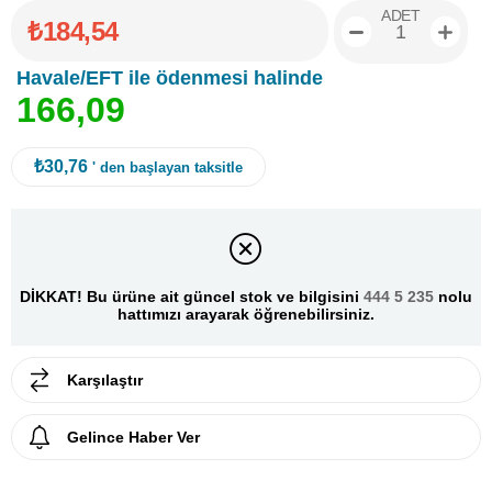
ADET
₺184,54
Havale/EFT ile ödenmesi halinde
1
6
6
,
0
9
₺30,76
' den başlayan taksitle
DİKKAT! Bu ürüne ait güncel stok ve bilgisini
444 5 235
nolu
hattımızı arayarak öğrenebilirsiniz.
Karşılaştır
Gelince Haber Ver