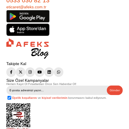
0533 030 82 13
eticaret@afeks.com.tr
Takipte Kal
Size Özel Kampanyalar
Hemen Kayıt Ol Fırsatlardan Önce Sen Haberdar Ol!
Gönder
Üyelik koşullarını
ve
kişisel verilerimin
korunmasını kabul ediyorum.