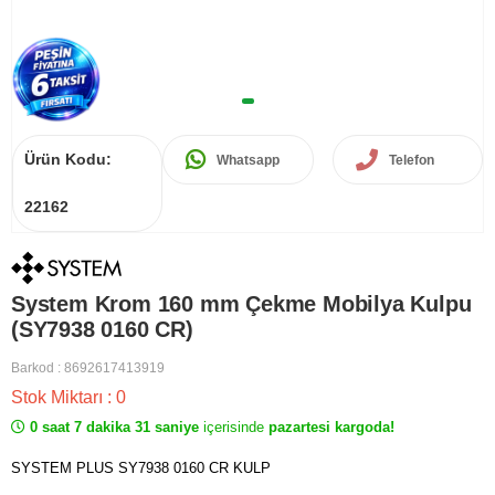
Ürün Kodu:
Whatsapp
Telefon
22162
System Krom 160 mm Çekme Mobilya Kulpu
(SY7938 0160 CR)
Barkod
:
8692617413919
Stok Miktarı
:
0
0 saat 7 dakika 31 saniye
içerisinde
pazartesi kargoda!
SYSTEM PLUS SY7938 0160 CR KULP