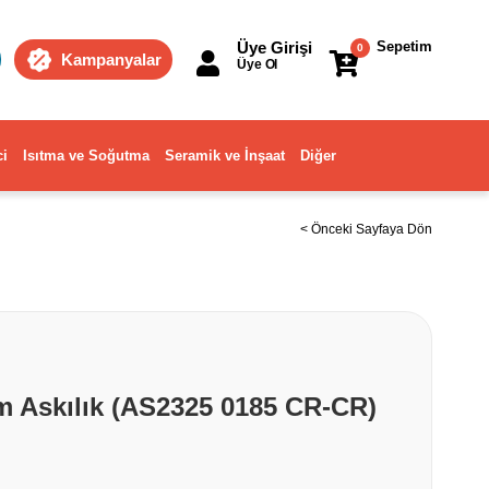
Üye Girişi
Sepetim
0
Kampanyalar
Üye Ol
ci
Isıtma ve Soğutma
Seramik ve İnşaat
Diğer
< Önceki Sayfaya Dön
 Askılık (AS2325 0185 CR-CR)