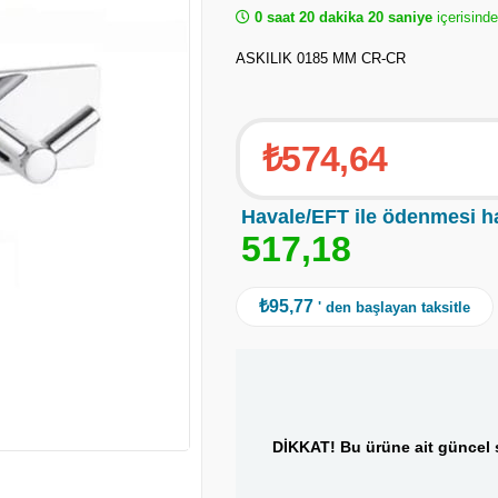
0 saat 20 dakika 20 saniye
içerisinde
ASKILIK 0185 MM CR-CR
₺574,64
Havale/EFT ile ödenmesi h
5
1
7
,
1
8
₺95,77
' den başlayan taksitle
DİKKAT! Bu ürüne ait güncel s