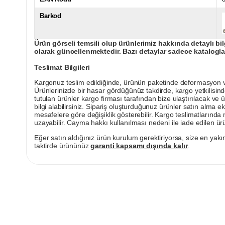
Barkod
Ürün görseli temsili olup ürünlerimiz hakkında detaylı bil
olarak güncellenmektedir. Bazı detaylar sadece kataloglar
Teslimat Bilgileri
Kargonuz teslim edildiğinde, ürünün paketinde deformasyon vey
Ürünlerinizde bir hasar gördüğünüz takdirde, kargo yetkilisind
tutulan ürünler kargo firması tarafından bize ulaştırılacak ve 
bilgi alabilirsiniz. Sipariş oluşturduğunuz ürünler satın alma ek
mesafelere göre değişiklik gösterebilir. Kargo teslimatlarınd
uzayabilir. Cayma hakkı kullanılması nedeni ile iade edilen ürü
Eğer satın aldığınız ürün kurulum gerektiriyorsa, size en yakın
taktirde ürününüz
garanti kapsamı dışında kalır
.