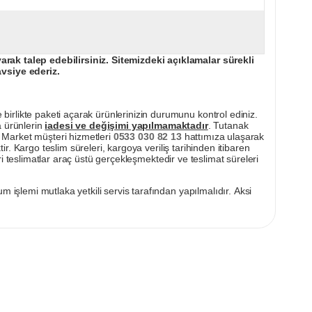
ak talep edebilirsiniz. Sitemizdeki açıklamalar sürekli
avsiye ederiz.
irlikte paketi açarak ürünlerinizin durumunu kontrol ediniz.
a ürünlerin
iadesi ve değişimi yapılmamaktadır
. Tutanak
pı Market müşteri hizmetleri
0533 030 82 13
hattımıza ulaşarak
ir. Kargo teslim süreleri, kargoya veriliş tarihinden itibaren
i teslimatlar araç üstü gerçekleşmektedir ve teslimat süreleri
m işlemi mutlaka yetkili servis tarafından yapılmalıdır. Aksi