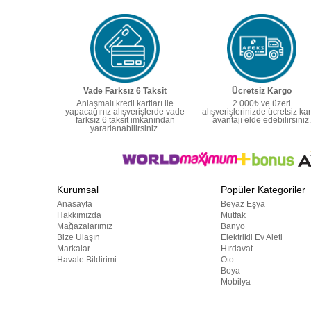
Vade Farksız 6 Taksit
Ücretsiz Kargo
Anlaşmalı kredi kartları ile
2.000₺ ve üzeri
yapacağınız alışverişlerde vade
alışverişlerinizde ücretsiz ka
farksız 6 taksit imkanından
avantajı elde edebilirsiniz.
yararlanabilirsiniz.
Kurumsal
Popüler Kategoriler
Anasayfa
Beyaz Eşya
Hakkımızda
Mutfak
Mağazalarımız
Banyo
Bize Ulaşın
Elektrikli Ev Aleti
Markalar
Hırdavat
Havale Bildirimi
Oto
Boya
Mobilya