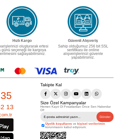
Hızlı Kargo
Güvenli Alışveriş
parişlerinizi oluşturarak ertesi
Sahip olduğumuz 256 bit SSL
ş günü seçeneği ile kargoya
sertifikası ile online
erilmesini sağlayabilirsiniz.
alışverişlerinizi güvenle
yapabilirsiniz.
Takipte Kal
235
Size Özel Kampanyalar
82 13
Hemen Kayıt Ol Fırsatlardan Önce Sen Haberdar
Ol!
com.tr
Gönder
Üyelik koşullarını
ve
kişisel verilerimin
korunmasını kabul ediyorum.