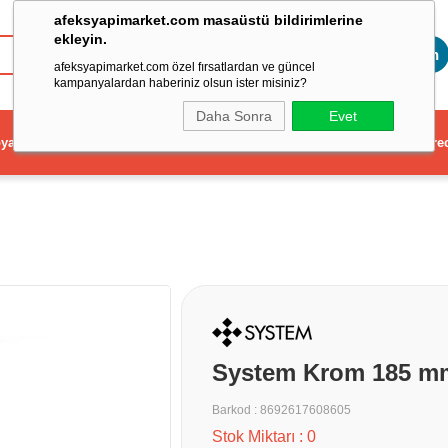
afeksyapimarket.com masaüstü bildirimlerine
ekleyin.
Toptan
afeksyapimarket.com özel fırsatlardan ve güncel
kampanyalardan haberiniz olsun ister misiniz?
Daha Sonra
Evet
ya
Elektrikli El Aleti
Aydınlatma ve Elektrik
Dekorasyon ve Ev Gere
System Krom 185 mm
Barkod
:
8692617608605
Stok Miktarı
:
0