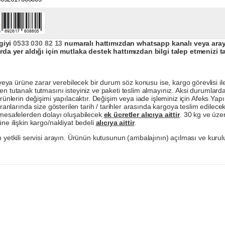
giyi
0533 030 82 13
numaralı hattımızdan whatsapp kanalı veya arayar
da yer aldığı için mutlaka destek hattımızdan bilgi talep etmenizi t
a ürüne zarar verebilecek bir durum söz konusu ise, kargo görevlisi ile b
en tutanak tutmasını isteyiniz ve paketi teslim almayınız. Aksi durumlard
ürünlerin değişimi yapılacaktır. Değişim veya iade işleminiz için Afeks Ya
ranlarında size gösterilen tarih / tarihler arasında kargoya teslim edilecekt
a mesafelerden dolayı oluşabilecek
ek ücretler alıcıya aittir
. 30 kg ve üzer
ne ilişkin kargo/nakliyat bedeli
alıcıya aittir
.
 yetkili servisi arayın. Ürünün kutusunun (ambalajının) açılması ve kurulu