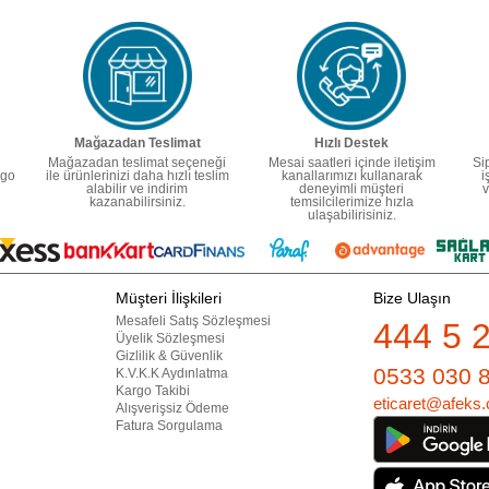
Mağazadan Teslimat
Hızlı Destek
Mağazadan teslimat seçeneği
Mesai saatleri içinde iletişim
Si
rgo
ile ürünlerinizi daha hızlı teslim
kanallarımızı kullanarak
i
alabilir ve indirim
deneyimli müşteri
v
kazanabilirsiniz.
temsilcilerimize hızla
ulaşabilirisiniz.
Müşteri İlişkileri
Bize Ulaşın
Mesafeli Satış Sözleşmesi
444 5 
Üyelik Sözleşmesi
Gizlilik & Güvenlik
0533 030 
K.V.K.K Aydınlatma
Kargo Takibi
eticaret@afeks.
Alışverişsiz Ödeme
Fatura Sorgulama