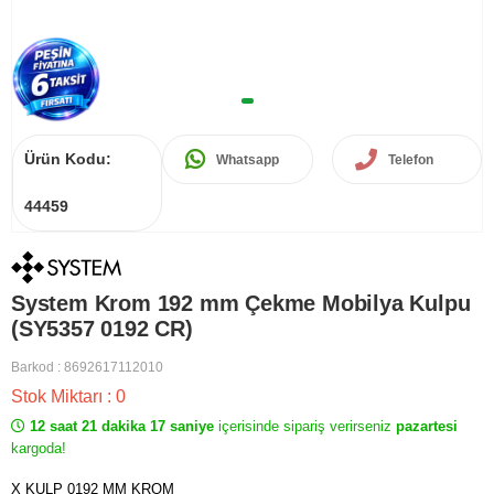
Ürün Kodu:
Whatsapp
Telefon
44459
System Krom 192 mm Çekme Mobilya Kulpu
(SY5357 0192 CR)
Barkod
:
8692617112010
Stok Miktarı
:
0
12 saat 21 dakika 17 saniye
içerisinde sipariş verirseniz
pazartesi
kargoda!
X KULP 0192 MM KROM