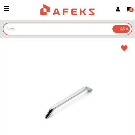
0
Üye Girişi
Üye Ol
Google İle Bağlan