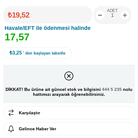
ADET
₺19,52
Havale/EFT ile ödenmesi halinde
1
7
,
5
7
₺3,25
' den başlayan taksitle
DİKKAT! Bu ürüne ait güncel stok ve bilgisini
444 5 235
nolu
hattımızı arayarak öğrenebilirsiniz.
Karşılaştır
Gelince Haber Ver