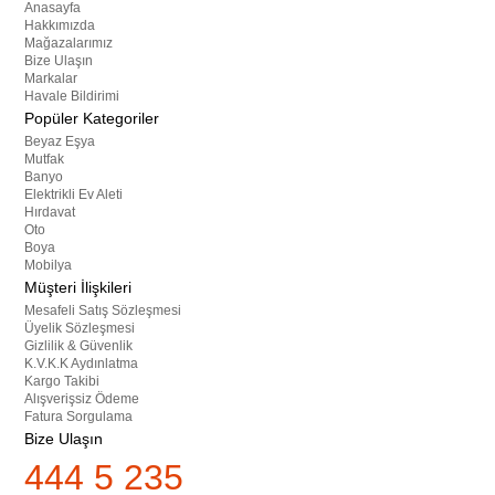
Anasayfa
Hakkımızda
Mağazalarımız
Bize Ulaşın
Markalar
Havale Bildirimi
Popüler Kategoriler
Beyaz Eşya
Mutfak
Banyo
Elektrikli Ev Aleti
Hırdavat
Oto
Boya
Mobilya
Müşteri İlişkileri
Mesafeli Satış Sözleşmesi
Üyelik Sözleşmesi
Gizlilik & Güvenlik
K.V.K.K Aydınlatma
Kargo Takibi
Alışverişsiz Ödeme
Fatura Sorgulama
Bize Ulaşın
444 5 235