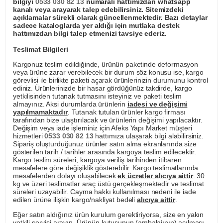
bilgiyi
0533 030 82 13
numaralı hattımızdan whatsapp
kanalı veya arayarak talep edebilirsiniz. Sitemizdeki
açıklamalar sürekli olarak güncellenmektedir. Bazı detaylar
sadece kataloglarda yer aldığı için mutlaka destek
hattımızdan bilgi talep etmenizi tavsiye ederiz.
Teslimat Bilgileri
Kargonuz teslim edildiğinde, ürünün paketinde deformasyon
veya ürüne zarar verebilecek bir durum söz konusu ise, kargo
görevlisi ile birlikte paketi açarak ürünlerinizin durumunu kontrol
ediniz. Ürünlerinizde bir hasar gördüğünüz takdirde, kargo
yetkilisinden tutanak tutmasını isteyiniz ve paketi teslim
almayınız. Aksi durumlarda ürünlerin
iadesi ve değişimi
yapılmamaktadır
. Tutanak tutulan ürünler kargo firması
tarafından bize ulaştırılacak ve ürünlerin değişimi yapılacaktır.
Değişim veya iade işleminiz için Afeks Yapı Market müşteri
hizmetleri
0533 030 82 13
hattımıza ulaşarak bilgi alabilirsiniz.
Sipariş oluşturduğunuz ürünler satın alma ekranlarında size
gösterilen tarih / tarihler arasında kargoya teslim edilecektir.
Kargo teslim süreleri, kargoya veriliş tarihinden itibaren
mesafelere göre değişiklik gösterebilir. Kargo teslimatlarında
mesafelerden dolayı oluşabilecek
ek ücretler alıcıya aittir
. 30
kg ve üzeri teslimatlar araç üstü gerçekleşmektedir ve teslimat
süreleri uzayabilir. Cayma hakkı kullanılması nedeni ile iade
edilen ürüne ilişkin kargo/nakliyat bedeli
alıcıya aittir
.
Eğer satın aldığınız ürün kurulum gerektiriyorsa, size en yakın
yetkili servisi arayın. Ürünün kutusunun (ambalajının) açılması