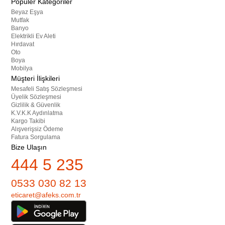
Popüler Kategoriler
Beyaz Eşya
Mutfak
Banyo
Elektrikli Ev Aleti
Hırdavat
Oto
Boya
Mobilya
Müşteri İlişkileri
Mesafeli Satış Sözleşmesi
Üyelik Sözleşmesi
Gizlilik & Güvenlik
K.V.K.K Aydınlatma
Kargo Takibi
Alışverişsiz Ödeme
Fatura Sorgulama
Bize Ulaşın
444 5 235
0533 030 82 13
eticaret@afeks.com.tr