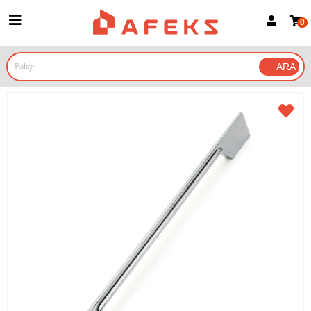
0
Üye Girişi
Üye Ol
Google İle Bağlan