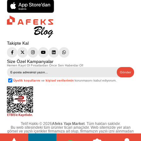
Takipte Kal
Size Özel Kampanyalar
Hemen Kayıt Ol Fırsatlardan Önce Sen Haberdar Ol!
Gönder
Üyelik koşullarını
ve
kişisel verilerimin
korunmasını kabul ediyorum.
Telif Hakkı © 2026
Afeks Yapı Market
. Tüm hakları saklıdır.
Bu web sitesindeki tüm ürünler ticari amaçlıdır. Web sitemizde yer alan
görsel ve yazılı içerikler firmamıza ait olup, firmamızın yazılı izni alınmadan
hiçbir yazılı/görsel içerik, logo, kopyalanamaz, kaynak gösterilemez ve
başka yerlerde kullanılamaz. İçeriklerin izin alınmadan kopyalanması ve