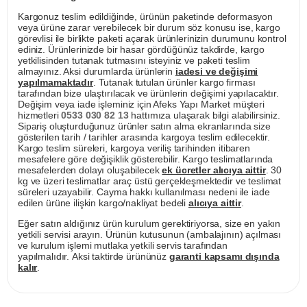
Kargonuz teslim edildiğinde, ürünün paketinde deformasyon
veya ürüne zarar verebilecek bir durum söz konusu ise, kargo
görevlisi ile birlikte paketi açarak ürünlerinizin durumunu kontrol
ediniz. Ürünlerinizde bir hasar gördüğünüz takdirde, kargo
yetkilisinden tutanak tutmasını isteyiniz ve paketi teslim
almayınız. Aksi durumlarda ürünlerin
iadesi ve değişimi
yapılmamaktadır
. Tutanak tutulan ürünler kargo firması
tarafından bize ulaştırılacak ve ürünlerin değişimi yapılacaktır.
Değişim veya iade işleminiz için Afeks Yapı Market müşteri
hizmetleri
0533 030 82 13
hattımıza ulaşarak bilgi alabilirsiniz.
Sipariş oluşturduğunuz ürünler satın alma ekranlarında size
gösterilen tarih / tarihler arasında kargoya teslim edilecektir.
Kargo teslim süreleri, kargoya veriliş tarihinden itibaren
mesafelere göre değişiklik gösterebilir. Kargo teslimatlarında
mesafelerden dolayı oluşabilecek
ek ücretler alıcıya aittir
. 30
kg ve üzeri teslimatlar araç üstü gerçekleşmektedir ve teslimat
süreleri uzayabilir. Cayma hakkı kullanılması nedeni ile iade
edilen ürüne ilişkin kargo/nakliyat bedeli
alıcıya aittir
.
Eğer satın aldığınız ürün kurulum gerektiriyorsa, size en yakın
yetkili servisi arayın. Ürünün kutusunun (ambalajının) açılması
ve kurulum işlemi mutlaka yetkili servis tarafından
yapılmalıdır. Aksi taktirde ürününüz
garanti kapsamı dışında
kalır
.