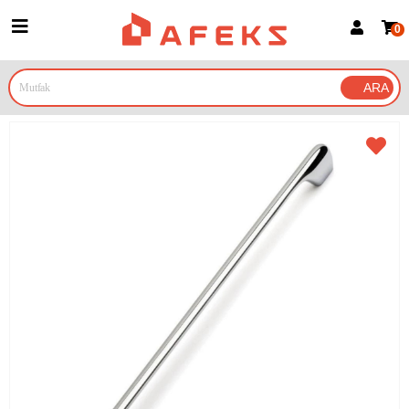
0
Üye Girişi
Üye Ol
Google İle Bağlan