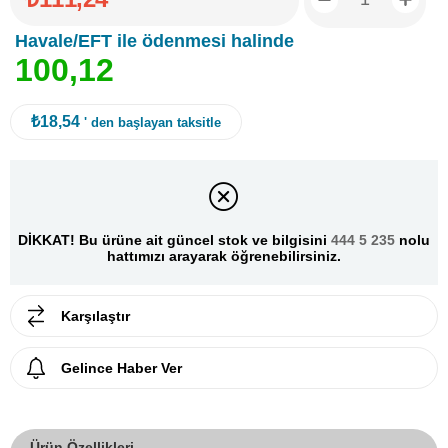
Havale/EFT ile ödenmesi halinde
1
0
0
,
1
2
₺18,54
' den başlayan taksitle
DİKKAT! Bu ürüne ait güncel stok ve bilgisini
444 5 235
nolu
hattımızı arayarak öğrenebilirsiniz.
Karşılaştır
Gelince Haber Ver
Ürün Özellikleri