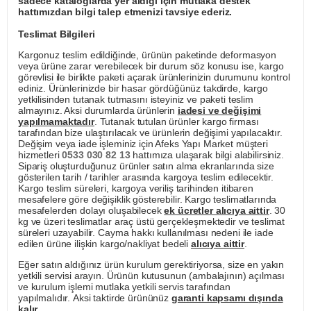
sadece kataloglarda yer aldığı için mutlaka destek
hattımızdan bilgi talep etmenizi tavsiye ederiz.
Teslimat Bilgileri
Kargonuz teslim edildiğinde, ürünün paketinde deformasyon
veya ürüne zarar verebilecek bir durum söz konusu ise, kargo
görevlisi ile birlikte paketi açarak ürünlerinizin durumunu kontrol
ediniz. Ürünlerinizde bir hasar gördüğünüz takdirde, kargo
yetkilisinden tutanak tutmasını isteyiniz ve paketi teslim
almayınız. Aksi durumlarda ürünlerin
iadesi ve değişimi
yapılmamaktadır
. Tutanak tutulan ürünler kargo firması
tarafından bize ulaştırılacak ve ürünlerin değişimi yapılacaktır.
Değişim veya iade işleminiz için Afeks Yapı Market müşteri
hizmetleri
0533 030 82 13
hattımıza ulaşarak bilgi alabilirsiniz.
Sipariş oluşturduğunuz ürünler satın alma ekranlarında size
gösterilen tarih / tarihler arasında kargoya teslim edilecektir.
Kargo teslim süreleri, kargoya veriliş tarihinden itibaren
mesafelere göre değişiklik gösterebilir. Kargo teslimatlarında
mesafelerden dolayı oluşabilecek
ek ücretler alıcıya aittir
. 30
kg ve üzeri teslimatlar araç üstü gerçekleşmektedir ve teslimat
süreleri uzayabilir. Cayma hakkı kullanılması nedeni ile iade
edilen ürüne ilişkin kargo/nakliyat bedeli
alıcıya aittir
.
Eğer satın aldığınız ürün kurulum gerektiriyorsa, size en yakın
yetkili servisi arayın. Ürünün kutusunun (ambalajının) açılması
ve kurulum işlemi mutlaka yetkili servis tarafından
yapılmalıdır. Aksi taktirde ürününüz
garanti kapsamı dışında
kalır
.