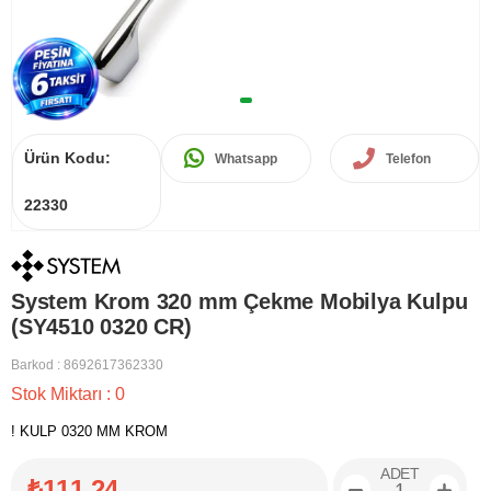
Ürün Kodu:
Whatsapp
Telefon
22330
System Krom 320 mm Çekme Mobilya Kulpu
(SY4510 0320 CR)
Barkod
:
8692617362330
Stok Miktarı
:
0
! KULP 0320 MM KROM
ADET
₺111,24