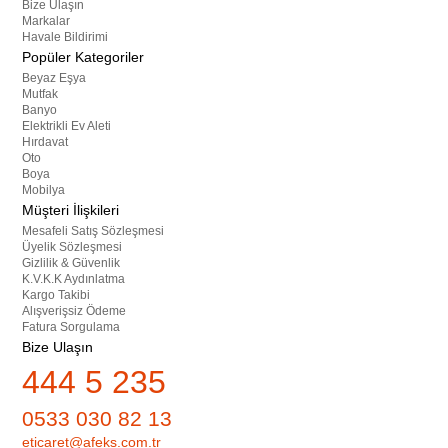
Bize Ulaşın
Markalar
Havale Bildirimi
Popüler Kategoriler
Beyaz Eşya
Mutfak
Banyo
Elektrikli Ev Aleti
Hırdavat
Oto
Boya
Mobilya
Müşteri İlişkileri
Mesafeli Satış Sözleşmesi
Üyelik Sözleşmesi
Gizlilik & Güvenlik
K.V.K.K Aydınlatma
Kargo Takibi
Alışverişsiz Ödeme
Fatura Sorgulama
Bize Ulaşın
444 5 235
0533 030 82 13
eticaret@afeks.com.tr