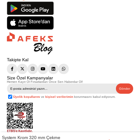
Takipte Kal
Size Özel Kampanyalar
Hemen Kayıt Ol Fırsatlardan Önce Sen Haberdar Ol!
Gönder
Üyelik koşullarını
ve
kişisel verilerimin
korunmasını kabul ediyorum.
System Krom 320 mm Çekme
Telif Hakkı © 2026
Afeks Yapı Market
. Tüm hakları saklıdır.