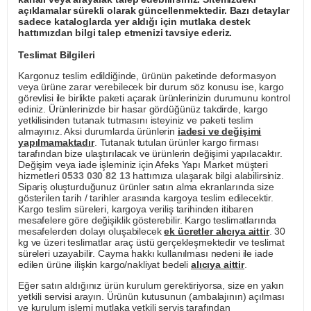
açıklamalar sürekli olarak güncellenmektedir. Bazı detaylar
sadece kataloglarda yer aldığı için mutlaka destek
hattımızdan bilgi talep etmenizi tavsiye ederiz.
Teslimat Bilgileri
Kargonuz teslim edildiğinde, ürünün paketinde deformasyon
veya ürüne zarar verebilecek bir durum söz konusu ise, kargo
görevlisi ile birlikte paketi açarak ürünlerinizin durumunu kontrol
ediniz. Ürünlerinizde bir hasar gördüğünüz takdirde, kargo
yetkilisinden tutanak tutmasını isteyiniz ve paketi teslim
almayınız. Aksi durumlarda ürünlerin
iadesi ve değişimi
yapılmamaktadır
. Tutanak tutulan ürünler kargo firması
tarafından bize ulaştırılacak ve ürünlerin değişimi yapılacaktır.
Değişim veya iade işleminiz için Afeks Yapı Market müşteri
hizmetleri
0533 030 82 13
hattımıza ulaşarak bilgi alabilirsiniz.
Sipariş oluşturduğunuz ürünler satın alma ekranlarında size
gösterilen tarih / tarihler arasında kargoya teslim edilecektir.
Kargo teslim süreleri, kargoya veriliş tarihinden itibaren
mesafelere göre değişiklik gösterebilir. Kargo teslimatlarında
mesafelerden dolayı oluşabilecek
ek ücretler alıcıya aittir
. 30
kg ve üzeri teslimatlar araç üstü gerçekleşmektedir ve teslimat
süreleri uzayabilir. Cayma hakkı kullanılması nedeni ile iade
edilen ürüne ilişkin kargo/nakliyat bedeli
alıcıya aittir
.
Eğer satın aldığınız ürün kurulum gerektiriyorsa, size en yakın
yetkili servisi arayın. Ürünün kutusunun (ambalajının) açılması
ve kurulum işlemi mutlaka yetkili servis tarafından