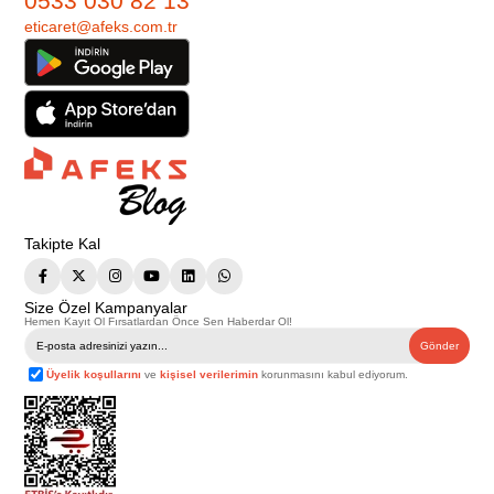
0533 030 82 13
eticaret@afeks.com.tr
Takipte Kal
Size Özel Kampanyalar
Hemen Kayıt Ol Fırsatlardan Önce Sen Haberdar Ol!
Gönder
Üyelik koşullarını
ve
kişisel verilerimin
korunmasını kabul ediyorum.