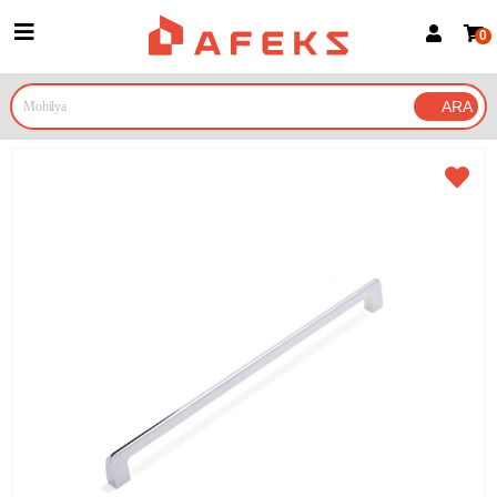
0
Üye Girişi
Üye Ol
Google İle Bağlan