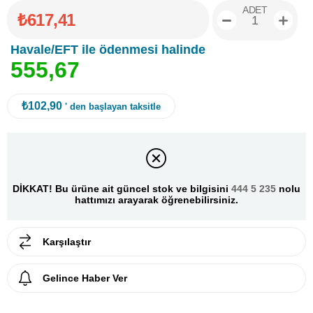
ADET
₺617,41
Havale/EFT ile ödenmesi halinde
5
5
5
,
6
7
₺102,90
' den başlayan taksitle
DİKKAT! Bu ürüne ait güncel stok ve bilgisini
444 5 235
nolu
hattımızı arayarak öğrenebilirsiniz.
Karşılaştır
Gelince Haber Ver