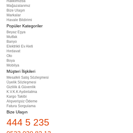
Hakkımızda
Mağazalarımız
Bize Ulaşın
Markalar
Havale Bildirimi
Popüler Kategoriler
Beyaz Eşya
Mutfak
Banyo
Elektrikli Ev Aleti
Hırdavat
Oto
Boya
Mobilya
Müşteri İlişkileri
Mesafeli Satış Sözleşmesi
Üyelik Sözleşmesi
Gizlilik & Güvenlik
K.V.K.K Aydınlatma
Kargo Takibi
Alışverişsiz Ödeme
Fatura Sorgulama
Bize Ulaşın
444 5 235