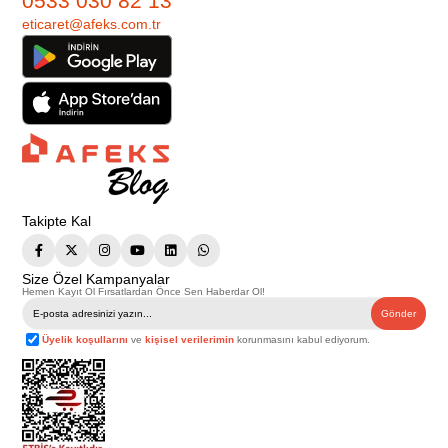
0533 030 82 13
eticaret@afeks.com.tr
Takipte Kal
Size Özel Kampanyalar
Hemen Kayıt Ol Fırsatlardan Önce Sen Haberdar Ol!
Gönder
Üyelik koşullarını
ve
kişisel verilerimin
korunmasını kabul ediyorum.