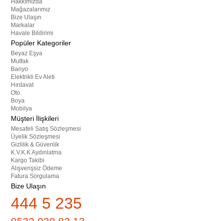
Hakkımızda
Mağazalarımız
Bize Ulaşın
Markalar
Havale Bildirimi
Popüler Kategoriler
Beyaz Eşya
Mutfak
Banyo
Elektrikli Ev Aleti
Hırdavat
Oto
Boya
Mobilya
Müşteri İlişkileri
Mesafeli Satış Sözleşmesi
Üyelik Sözleşmesi
Gizlilik & Güvenlik
K.V.K.K Aydınlatma
Kargo Takibi
Alışverişsiz Ödeme
Fatura Sorgulama
Bize Ulaşın
444 5 235