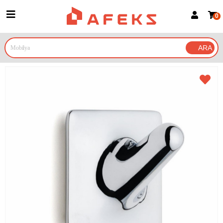
0
Üye Girişi
Üye Ol
Google İle Bağlan