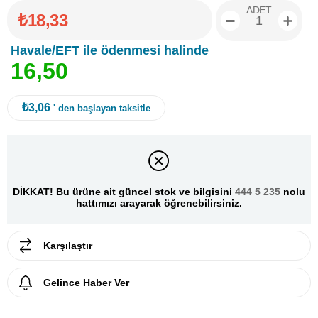
ADET
₺18,33
Havale/EFT ile ödenmesi halinde
1
6
,
5
0
₺3,06
' den başlayan taksitle
DİKKAT! Bu ürüne ait güncel stok ve bilgisini
444 5 235
nolu
hattımızı arayarak öğrenebilirsiniz.
Karşılaştır
Gelince Haber Ver