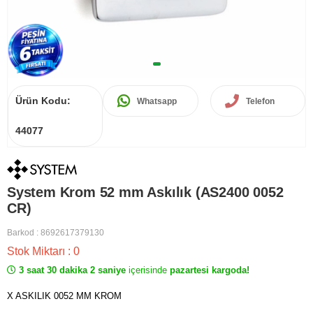
Ürün Kodu:
Whatsapp
Telefon
44077
System Krom 52 mm Askılık (AS2400 0052
CR)
Barkod
:
8692617379130
Stok Miktarı
:
0
3 saat 30 dakika 2 saniye
içerisinde
pazartesi kargoda!
X ASKILIK 0052 MM KROM