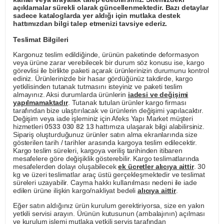
açıklamalar sürekli olarak güncellenmektedir. Bazı detaylar
sadece kataloglarda yer aldığı için mutlaka destek
hattımızdan bilgi talep etmenizi tavsiye ederiz.
Teslimat Bilgileri
Kargonuz teslim edildiğinde, ürünün paketinde deformasyon
veya ürüne zarar verebilecek bir durum söz konusu ise, kargo
görevlisi ile birlikte paketi açarak ürünlerinizin durumunu kontrol
ediniz. Ürünlerinizde bir hasar gördüğünüz takdirde, kargo
yetkilisinden tutanak tutmasını isteyiniz ve paketi teslim
almayınız. Aksi durumlarda ürünlerin
iadesi ve değişimi
yapılmamaktadır
. Tutanak tutulan ürünler kargo firması
tarafından bize ulaştırılacak ve ürünlerin değişimi yapılacaktır.
Değişim veya iade işleminiz için Afeks Yapı Market müşteri
hizmetleri
0533 030 82 13
hattımıza ulaşarak bilgi alabilirsiniz.
Sipariş oluşturduğunuz ürünler satın alma ekranlarında size
gösterilen tarih / tarihler arasında kargoya teslim edilecektir.
Kargo teslim süreleri, kargoya veriliş tarihinden itibaren
mesafelere göre değişiklik gösterebilir. Kargo teslimatlarında
mesafelerden dolayı oluşabilecek
ek ücretler alıcıya aittir
. 30
kg ve üzeri teslimatlar araç üstü gerçekleşmektedir ve teslimat
süreleri uzayabilir. Cayma hakkı kullanılması nedeni ile iade
edilen ürüne ilişkin kargo/nakliyat bedeli
alıcıya aittir
.
Eğer satın aldığınız ürün kurulum gerektiriyorsa, size en yakın
yetkili servisi arayın. Ürünün kutusunun (ambalajının) açılması
ve kurulum işlemi mutlaka yetkili servis tarafından