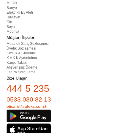
Mutfak
Banyo
Elektrikli Ev Aleti
Hırdavat
Oto
Boya
Mobilya
Müşteri İlişkileri
Mesafeli Satış Sözleşmesi
Üyelik Sözleşmesi
Gizlilik & Güvenlik
K.V.K.K Aydınlatma
Kargo Takibi
Alışverişsiz Ödeme
Fatura Sorgulama
Bize Ulaşın
444 5 235
0533 030 82 13
eticaret@afeks.com.tr