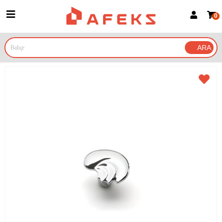
0
Üye Girişi
Üye Ol
Google İle Bağlan