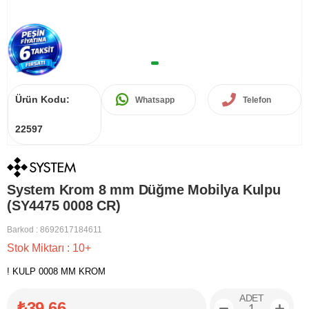
Ürün Kodu:
Whatsapp
Telefon
22597
System Krom 8 mm Düğme Mobilya Kulpu
(SY4475 0008 CR)
Barkod
:
8692617184611
Stok Miktarı
:
10+
! KULP 0008 MM KROM
ADET
₺39,66