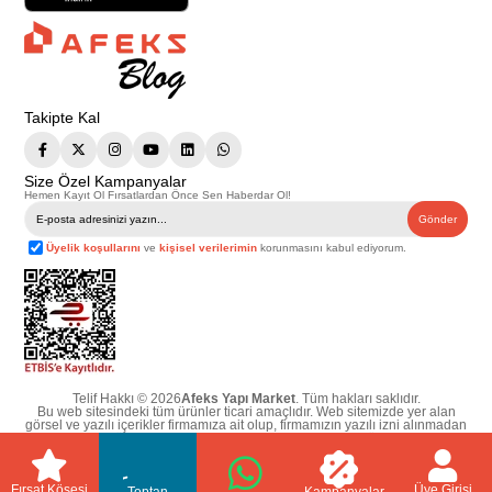
Takipte Kal
Size Özel Kampanyalar
Hemen Kayıt Ol Fırsatlardan Önce Sen Haberdar Ol!
Gönder
Üyelik koşullarını
ve
kişisel verilerimin
korunmasını kabul ediyorum.
Telif Hakkı © 2026
Afeks Yapı Market
. Tüm hakları saklıdır.
Bu web sitesindeki tüm ürünler ticari amaçlıdır. Web sitemizde yer alan
görsel ve yazılı içerikler firmamıza ait olup, firmamızın yazılı izni alınmadan
hiçbir yazılı/görsel içerik, logo, kopyalanamaz, kaynak gösterilemez ve
başka yerlerde kullanılamaz. İçeriklerin izin alınmadan kopyalanması ve
kullanılması 5846 sayılı Fikir ve Sanat Eserleri Yasasına göre suçtur.
Fırsat Köşesi
Üye Girişi