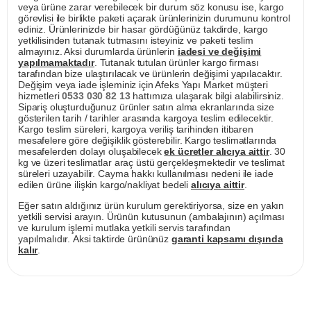
veya ürüne zarar verebilecek bir durum söz konusu ise, kargo
görevlisi ile birlikte paketi açarak ürünlerinizin durumunu kontrol
ediniz. Ürünlerinizde bir hasar gördüğünüz takdirde, kargo
yetkilisinden tutanak tutmasını isteyiniz ve paketi teslim
almayınız. Aksi durumlarda ürünlerin
iadesi ve değişimi
yapılmamaktadır
. Tutanak tutulan ürünler kargo firması
tarafından bize ulaştırılacak ve ürünlerin değişimi yapılacaktır.
Değişim veya iade işleminiz için Afeks Yapı Market müşteri
hizmetleri
0533 030 82 13
hattımıza ulaşarak bilgi alabilirsiniz.
Sipariş oluşturduğunuz ürünler satın alma ekranlarında size
gösterilen tarih / tarihler arasında kargoya teslim edilecektir.
Kargo teslim süreleri, kargoya veriliş tarihinden itibaren
mesafelere göre değişiklik gösterebilir. Kargo teslimatlarında
mesafelerden dolayı oluşabilecek
ek ücretler alıcıya aittir
. 30
kg ve üzeri teslimatlar araç üstü gerçekleşmektedir ve teslimat
süreleri uzayabilir. Cayma hakkı kullanılması nedeni ile iade
edilen ürüne ilişkin kargo/nakliyat bedeli
alıcıya aittir
.
Eğer satın aldığınız ürün kurulum gerektiriyorsa, size en yakın
yetkili servisi arayın. Ürünün kutusunun (ambalajının) açılması
ve kurulum işlemi mutlaka yetkili servis tarafından
yapılmalıdır. Aksi taktirde ürününüz
garanti kapsamı dışında
kalır
.