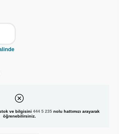
alinde
tok ve bilgisini
444 5 235
nolu hattımızı arayarak
öğrenebilirsiniz.