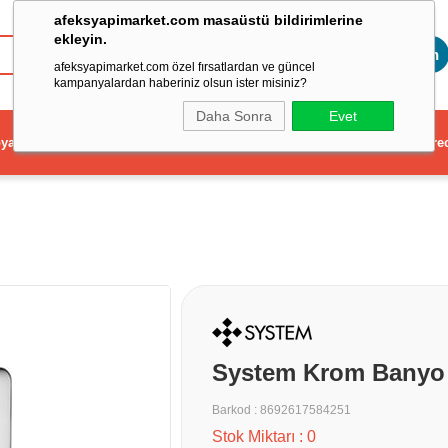
afeksyapimarket.com masaüstü bildirimlerine
ekleyin.
Toptan
afeksyapimarket.com özel fırsatlardan ve güncel
kampanyalardan haberiniz olsun ister misiniz?
Daha Sonra
Evet
ya
Elektrikli El Aleti
Aydınlatma ve Elektrik
Dekorasyon ve Ev Gere
System Krom Banyo 
Barkod
:
8692617584251
Stok Miktarı
:
0