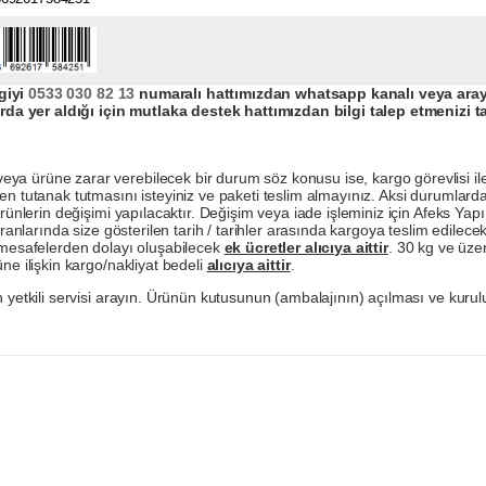
giyi
0533 030 82 13
numaralı hattımızdan whatsapp kanalı veya arayar
da yer aldığı için mutlaka destek hattımızdan bilgi talep etmenizi t
a ürüne zarar verebilecek bir durum söz konusu ise, kargo görevlisi ile b
en tutanak tutmasını isteyiniz ve paketi teslim almayınız. Aksi durumlard
ürünlerin değişimi yapılacaktır. Değişim veya iade işleminiz için Afeks Ya
ranlarında size gösterilen tarih / tarihler arasında kargoya teslim edilecekt
a mesafelerden dolayı oluşabilecek
ek ücretler alıcıya aittir
. 30 kg ve üzer
ne ilişkin kargo/nakliyat bedeli
alıcıya aittir
.
 yetkili servisi arayın. Ürünün kutusunun (ambalajının) açılması ve kurulu