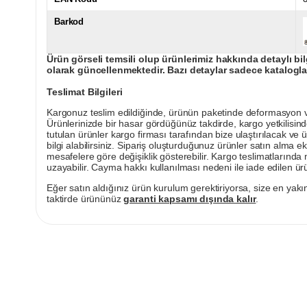
Barkod
Ürün görseli temsili olup ürünlerimiz hakkında detaylı bil
olarak güncellenmektedir. Bazı detaylar sadece kataloglar
Teslimat Bilgileri
Kargonuz teslim edildiğinde, ürünün paketinde deformasyon vey
Ürünlerinizde bir hasar gördüğünüz takdirde, kargo yetkilisind
tutulan ürünler kargo firması tarafından bize ulaştırılacak ve 
bilgi alabilirsiniz. Sipariş oluşturduğunuz ürünler satın alma ek
mesafelere göre değişiklik gösterebilir. Kargo teslimatlarınd
uzayabilir. Cayma hakkı kullanılması nedeni ile iade edilen ürü
Eğer satın aldığınız ürün kurulum gerektiriyorsa, size en yakın
taktirde ürününüz
garanti kapsamı dışında kalır
.