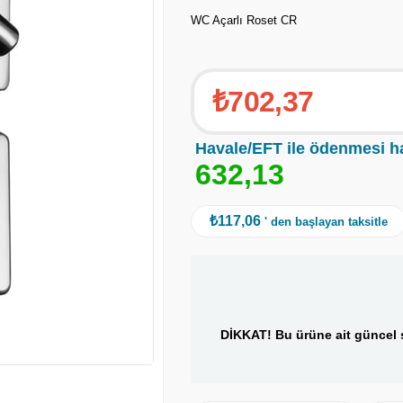
WC Açarlı Roset CR
₺702,37
Havale/EFT ile ödenmesi h
6
3
2
,
1
3
₺117,06
' den başlayan taksitle
DİKKAT! Bu ürüne ait güncel s