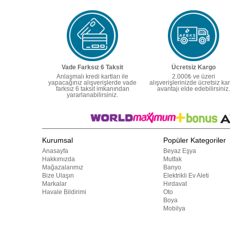
Vade Farksız 6 Taksit
Ücretsiz Kargo
Anlaşmalı kredi kartları ile
2.000₺ ve üzeri
yapacağınız alışverişlerde vade
alışverişlerinizde ücretsiz ka
farksız 6 taksit imkanından
avantajı elde edebilirsiniz.
yararlanabilirsiniz.
Kurumsal
Popüler Kategoriler
Anasayfa
Beyaz Eşya
Hakkımızda
Mutfak
Mağazalarımız
Banyo
Bize Ulaşın
Elektrikli Ev Aleti
Markalar
Hırdavat
Havale Bildirimi
Oto
Boya
Mobilya