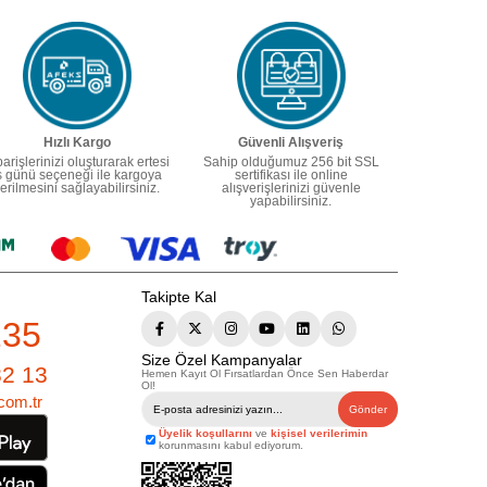
Hızlı Kargo
Güvenli Alışveriş
parişlerinizi oluşturarak ertesi
Sahip olduğumuz 256 bit SSL
ş günü seçeneği ile kargoya
sertifikası ile online
erilmesini sağlayabilirsiniz.
alışverişlerinizi güvenle
yapabilirsiniz.
Takipte Kal
235
Size Özel Kampanyalar
82 13
Hemen Kayıt Ol Fırsatlardan Önce Sen Haberdar
Ol!
com.tr
Gönder
Üyelik koşullarını
ve
kişisel verilerimin
korunmasını kabul ediyorum.