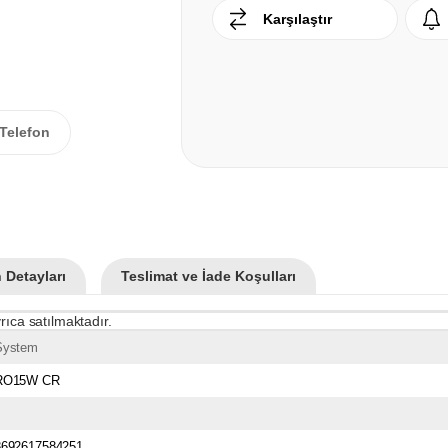
Karşılaştır
Telefon
 Detayları
Teslimat ve İade Koşulları
rıca satılmaktadır.
System
RO15W CR
8692617584251