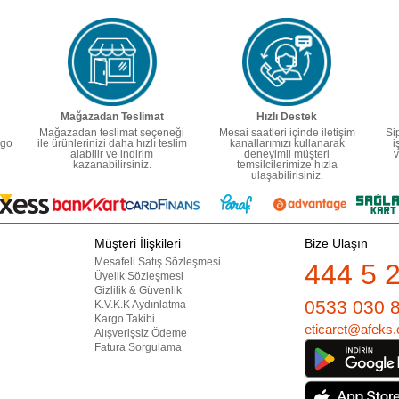
Mağazadan Teslimat
Hızlı Destek
Mağazadan teslimat seçeneği
Mesai saatleri içinde iletişim
Si
rgo
ile ürünlerinizi daha hızlı teslim
kanallarımızı kullanarak
i
alabilir ve indirim
deneyimli müşteri
v
kazanabilirsiniz.
temsilcilerimize hızla
ulaşabilirisiniz.
Müşteri İlişkileri
Bize Ulaşın
Mesafeli Satış Sözleşmesi
444 5 
Üyelik Sözleşmesi
Gizlilik & Güvenlik
0533 030 
K.V.K.K Aydınlatma
Kargo Takibi
eticaret@afeks.
Alışverişsiz Ödeme
Fatura Sorgulama