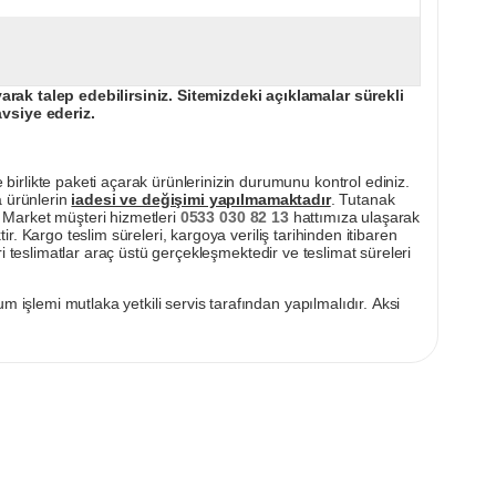
ak talep edebilirsiniz. Sitemizdeki açıklamalar sürekli
avsiye ederiz.
irlikte paketi açarak ürünlerinizin durumunu kontrol ediniz.
a ürünlerin
iadesi ve değişimi yapılmamaktadır
. Tutanak
pı Market müşteri hizmetleri
0533 030 82 13
hattımıza ulaşarak
ir. Kargo teslim süreleri, kargoya veriliş tarihinden itibaren
i teslimatlar araç üstü gerçekleşmektedir ve teslimat süreleri
m işlemi mutlaka yetkili servis tarafından yapılmalıdır. Aksi