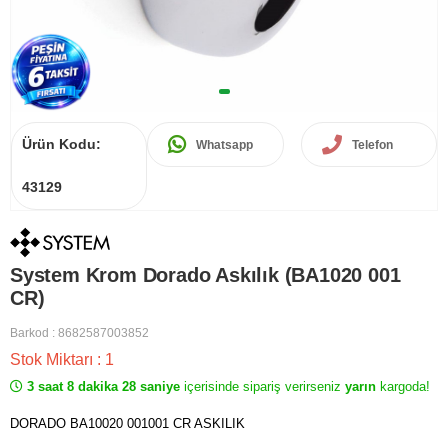
Ürün Kodu:
Whatsapp
Telefon
43129
System Krom Dorado Askılık (BA1020 001
CR)
Barkod
:
8682587003852
Stok Miktarı
:
1
3 saat 8 dakika 28 saniye
içerisinde sipariş verirseniz
yarın
kargoda!
DORADO BA10020 001001 CR ASKILIK