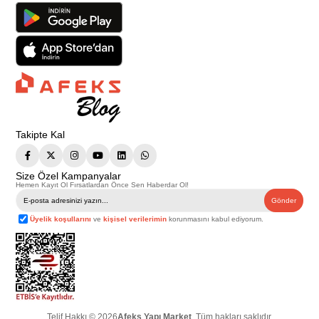
Takipte Kal
Size Özel Kampanyalar
Hemen Kayıt Ol Fırsatlardan Önce Sen Haberdar Ol!
Gönder
Üyelik koşullarını
ve
kişisel verilerimin
korunmasını kabul ediyorum.
Telif Hakkı © 2026
Afeks Yapı Market
. Tüm hakları saklıdır.