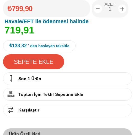
ADET
₺799,90
Havale/EFT ile ödenmesi halinde
7
1
9
,
9
1
₺133,32
' den başlayan taksitle
Son 1 Ürün
Toptan İçin Teklif Sepetine Ekle
Karşılaştır
Ürün Özellikleri