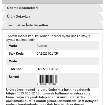
Ödeme Seçenekleri
Ürün Detayları
Teslimat ve İade Koşulları
System marka kapı kollarında rozetler fiyata dahil olmayıp,
ayrıca satılmaktadır.
Marka
System
Stok Kodu
BA1020 001 CR
Model
EAN Kodu
8682587003852
Barkod
Ürün görseli temsili olup ürünlerimiz hakkında detaylı
bilgiyi
0533 030 82 13
numaralı hattımızdan whatsapp
kanalı veya arayarak talep edebilirsiniz. Sitemizdeki
açıklamalar sürekli olarak güncellenmektedir. Bazı detaylar
sadece kataloglarda yer aldığı için mutlaka destek