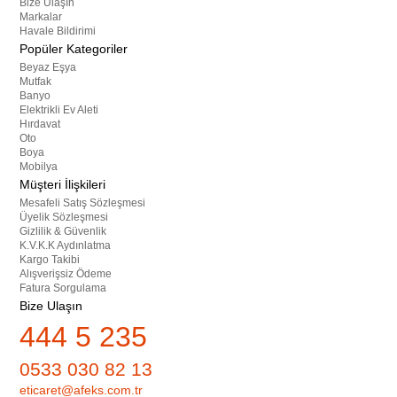
Bize Ulaşın
Markalar
Havale Bildirimi
Popüler Kategoriler
Beyaz Eşya
Mutfak
Banyo
Elektrikli Ev Aleti
Hırdavat
Oto
Boya
Mobilya
Müşteri İlişkileri
Mesafeli Satış Sözleşmesi
Üyelik Sözleşmesi
Gizlilik & Güvenlik
K.V.K.K Aydınlatma
Kargo Takibi
Alışverişsiz Ödeme
Fatura Sorgulama
Bize Ulaşın
444 5 235
0533 030 82 13
eticaret@afeks.com.tr