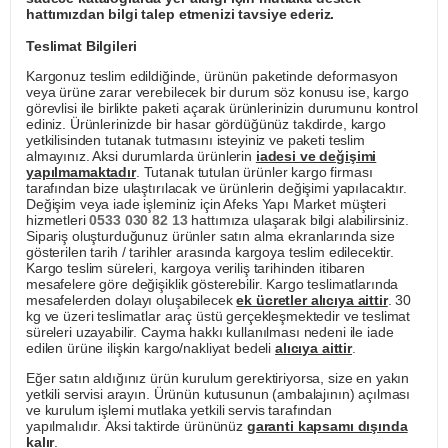
hattımızdan bilgi talep etmenizi tavsiye ederiz.
Teslimat Bilgileri
Kargonuz teslim edildiğinde, ürünün paketinde deformasyon
veya ürüne zarar verebilecek bir durum söz konusu ise, kargo
görevlisi ile birlikte paketi açarak ürünlerinizin durumunu kontrol
ediniz. Ürünlerinizde bir hasar gördüğünüz takdirde, kargo
yetkilisinden tutanak tutmasını isteyiniz ve paketi teslim
almayınız. Aksi durumlarda ürünlerin
iadesi ve değişimi
yapılmamaktadır
. Tutanak tutulan ürünler kargo firması
tarafından bize ulaştırılacak ve ürünlerin değişimi yapılacaktır.
Değişim veya iade işleminiz için Afeks Yapı Market müşteri
hizmetleri
0533 030 82 13
hattımıza ulaşarak bilgi alabilirsiniz.
Sipariş oluşturduğunuz ürünler satın alma ekranlarında size
gösterilen tarih / tarihler arasında kargoya teslim edilecektir.
Kargo teslim süreleri, kargoya veriliş tarihinden itibaren
mesafelere göre değişiklik gösterebilir. Kargo teslimatlarında
mesafelerden dolayı oluşabilecek
ek ücretler alıcıya aittir
. 30
kg ve üzeri teslimatlar araç üstü gerçekleşmektedir ve teslimat
süreleri uzayabilir. Cayma hakkı kullanılması nedeni ile iade
edilen ürüne ilişkin kargo/nakliyat bedeli
alıcıya aittir
.
Eğer satın aldığınız ürün kurulum gerektiriyorsa, size en yakın
yetkili servisi arayın. Ürünün kutusunun (ambalajının) açılması
ve kurulum işlemi mutlaka yetkili servis tarafından
yapılmalıdır. Aksi taktirde ürününüz
garanti kapsamı dışında
kalır
.