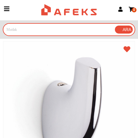
0
Üye Girişi
Üye Ol
Google İle Bağlan