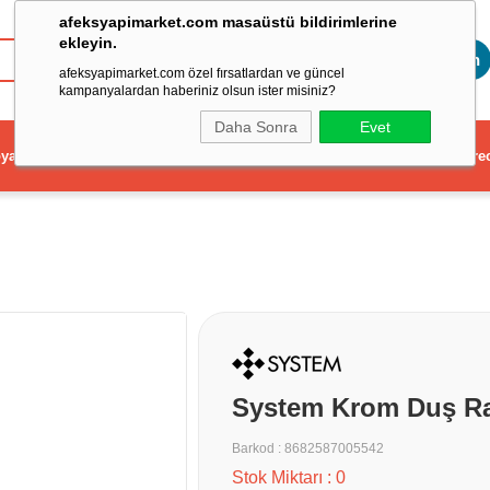
afeksyapimarket.com masaüstü bildirimlerine
ekleyin.
Toptan
afeksyapimarket.com özel fırsatlardan ve güncel
kampanyalardan haberiniz olsun ister misiniz?
Daha Sonra
Evet
ya
Elektrikli El Aleti
Aydınlatma ve Elektrik
Dekorasyon ve Ev Gere
System Krom Duş Ra
Barkod
:
8682587005542
Stok Miktarı
:
0