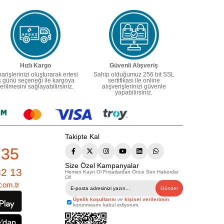
Hızlı Kargo
Güvenli Alışveriş
parişlerinizi oluşturarak ertesi
Sahip olduğumuz 256 bit SSL
ş günü seçeneği ile kargoya
sertifikası ile online
erilmesini sağlayabilirsiniz.
alışverişlerinizi güvenle
yapabilirsiniz.
Takipte Kal
235
Size Özel Kampanyalar
82 13
Hemen Kayıt Ol Fırsatlardan Önce Sen Haberdar
Ol!
com.tr
Gönder
Üyelik koşullarını
ve
kişisel verilerimin
korunmasını kabul ediyorum.