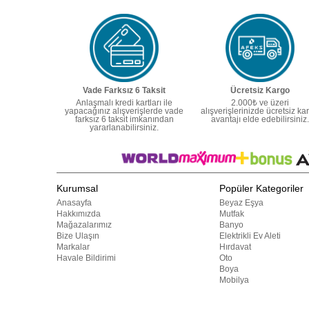
Vade Farksız 6 Taksit
Ücretsiz Kargo
Anlaşmalı kredi kartları ile
2.000₺ ve üzeri
yapacağınız alışverişlerde vade
alışverişlerinizde ücretsiz ka
farksız 6 taksit imkanından
avantajı elde edebilirsiniz.
yararlanabilirsiniz.
Kurumsal
Popüler Kategoriler
Anasayfa
Beyaz Eşya
Hakkımızda
Mutfak
Mağazalarımız
Banyo
Bize Ulaşın
Elektrikli Ev Aleti
Markalar
Hırdavat
Havale Bildirimi
Oto
Boya
Mobilya