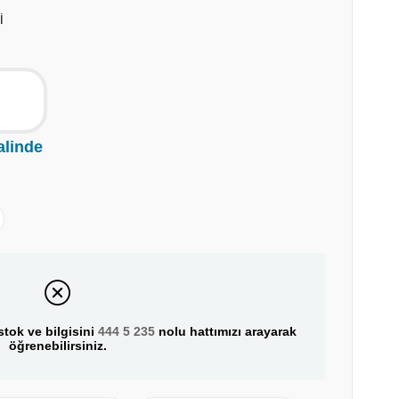
İ
alinde
tok ve bilgisini
444 5 235
nolu hattımızı arayarak
öğrenebilirsiniz.