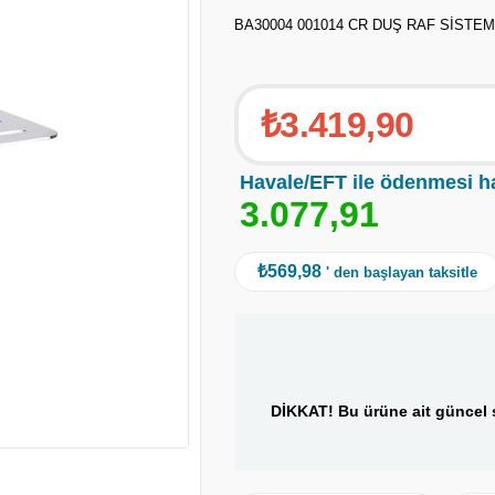
BA30004 001014 CR DUŞ RAF SİSTEM
₺3.419,90
Havale/EFT ile ödenmesi h
3
.
0
7
7
,
9
1
₺569,98
' den başlayan taksitle
DİKKAT! Bu ürüne ait güncel s