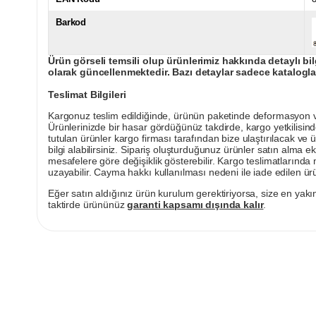
Barkod
Ürün görseli temsili olup ürünlerimiz hakkında detaylı bil
olarak güncellenmektedir. Bazı detaylar sadece kataloglar
Teslimat Bilgileri
Kargonuz teslim edildiğinde, ürünün paketinde deformasyon vey
Ürünlerinizde bir hasar gördüğünüz takdirde, kargo yetkilisind
tutulan ürünler kargo firması tarafından bize ulaştırılacak ve 
bilgi alabilirsiniz. Sipariş oluşturduğunuz ürünler satın alma ek
mesafelere göre değişiklik gösterebilir. Kargo teslimatlarınd
uzayabilir. Cayma hakkı kullanılması nedeni ile iade edilen ürü
Eğer satın aldığınız ürün kurulum gerektiriyorsa, size en yakın
taktirde ürününüz
garanti kapsamı dışında kalır
.