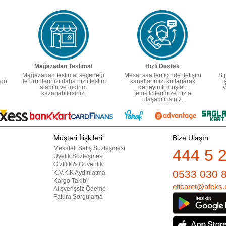
Mağazadan Teslimat
Hızlı Destek
Mağazadan teslimat seçeneği
Mesai saatleri içinde iletişim
Si
rgo
ile ürünlerinizi daha hızlı teslim
kanallarımızı kullanarak
i
alabilir ve indirim
deneyimli müşteri
v
kazanabilirsiniz.
temsilcilerimize hızla
ulaşabilirisiniz.
Müşteri İlişkileri
Bize Ulaşın
Mesafeli Satış Sözleşmesi
444 5 
Üyelik Sözleşmesi
Gizlilik & Güvenlik
0533 030 
K.V.K.K Aydınlatma
Kargo Takibi
eticaret@afeks.
Alışverişsiz Ödeme
Fatura Sorgulama