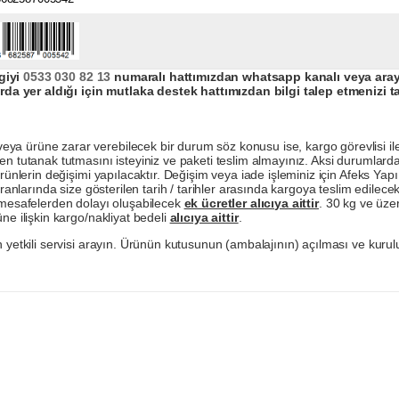
giyi
0533 030 82 13
numaralı hattımızdan whatsapp kanalı veya arayar
da yer aldığı için mutlaka destek hattımızdan bilgi talep etmenizi t
a ürüne zarar verebilecek bir durum söz konusu ise, kargo görevlisi ile b
en tutanak tutmasını isteyiniz ve paketi teslim almayınız. Aksi durumlard
ürünlerin değişimi yapılacaktır. Değişim veya iade işleminiz için Afeks Ya
ranlarında size gösterilen tarih / tarihler arasında kargoya teslim edilecekt
a mesafelerden dolayı oluşabilecek
ek ücretler alıcıya aittir
. 30 kg ve üzer
ne ilişkin kargo/nakliyat bedeli
alıcıya aittir
.
 yetkili servisi arayın. Ürünün kutusunun (ambalajının) açılması ve kurulu