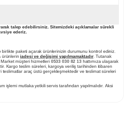
ak talep edebilirsiniz. Sitemizdeki açıklamalar sürekli
avsiye ederiz.
irlikte paketi açarak ürünlerinizin durumunu kontrol ediniz.
a ürünlerin
iadesi ve değişimi yapılmamaktadır
. Tutanak
pı Market müşteri hizmetleri
0533 030 82 13
hattımıza ulaşarak
ir. Kargo teslim süreleri, kargoya veriliş tarihinden itibaren
i teslimatlar araç üstü gerçekleşmektedir ve teslimat süreleri
m işlemi mutlaka yetkili servis tarafından yapılmalıdır. Aksi