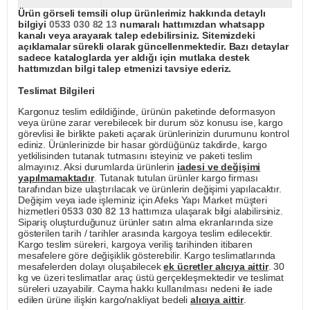
Ürün görseli temsili olup ürünlerimiz hakkında detaylı
bilgiyi
0533 030 82 13
numaralı hattımızdan whatsapp
kanalı veya arayarak talep edebilirsiniz. Sitemizdeki
açıklamalar sürekli olarak güncellenmektedir. Bazı detaylar
sadece kataloglarda yer aldığı için mutlaka destek
hattımızdan bilgi talep etmenizi tavsiye ederiz.
Teslimat Bilgileri
Kargonuz teslim edildiğinde, ürünün paketinde deformasyon
veya ürüne zarar verebilecek bir durum söz konusu ise, kargo
görevlisi ile birlikte paketi açarak ürünlerinizin durumunu kontrol
ediniz. Ürünlerinizde bir hasar gördüğünüz takdirde, kargo
yetkilisinden tutanak tutmasını isteyiniz ve paketi teslim
almayınız. Aksi durumlarda ürünlerin
iadesi ve değişimi
yapılmamaktadır
. Tutanak tutulan ürünler kargo firması
tarafından bize ulaştırılacak ve ürünlerin değişimi yapılacaktır.
Değişim veya iade işleminiz için Afeks Yapı Market müşteri
hizmetleri
0533 030 82 13
hattımıza ulaşarak bilgi alabilirsiniz.
Sipariş oluşturduğunuz ürünler satın alma ekranlarında size
gösterilen tarih / tarihler arasında kargoya teslim edilecektir.
Kargo teslim süreleri, kargoya veriliş tarihinden itibaren
mesafelere göre değişiklik gösterebilir. Kargo teslimatlarında
mesafelerden dolayı oluşabilecek
ek ücretler alıcıya aittir
. 30
kg ve üzeri teslimatlar araç üstü gerçekleşmektedir ve teslimat
süreleri uzayabilir. Cayma hakkı kullanılması nedeni ile iade
edilen ürüne ilişkin kargo/nakliyat bedeli
alıcıya aittir
.