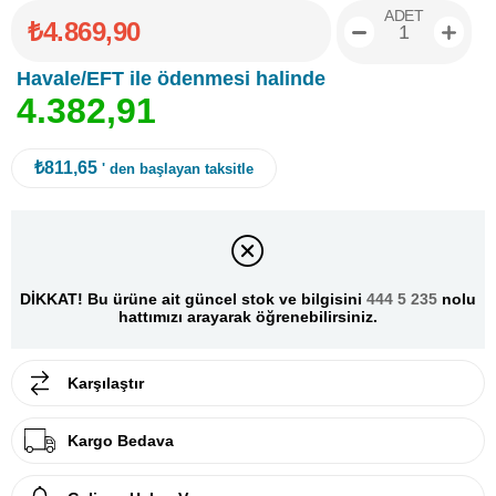
ADET
₺4.869,90
Havale/EFT ile ödenmesi halinde
4
.
3
8
2
,
9
1
₺811,65
' den başlayan taksitle
DİKKAT! Bu ürüne ait güncel stok ve bilgisini
444 5 235
nolu
hattımızı arayarak öğrenebilirsiniz.
Karşılaştır
Kargo Bedava