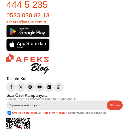
444 5 235
0533 030 82 13
eticaret@afeks.com.tr
Takipte Kal
Size Özel Kampanyalar
Hemen Kayıt Ol Fırsatlardan Önce Sen Haberdar Ol!
Gönder
Üyelik koşullarını
ve
kişisel verilerimin
korunmasını kabul ediyorum.