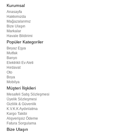
Kurumsal
Anasayfa
Hakkımızda
Mağazalarımız
Bize Ulaşın
Markalar
Havale Bildirimi
Popüler Kategoriler
Beyaz Eşya
Mutfak
Banyo
Elektrikli Ev Aleti
Hırdavat
Oto
Boya
Mobilya
Müşteri İlişkileri
Mesafeli Satış Sözleşmesi
Üyelik Sözleşmesi
Gizlilik & Güvenlik
K.V.K.K Aydınlatma
Kargo Takibi
Alışverişsiz Ödeme
Fatura Sorgulama
Bize Ulaşın