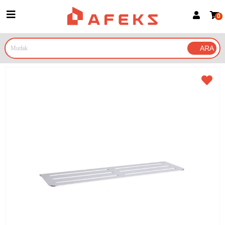
0
Üye Girişi
Üye Ol
Google İle Bağlan