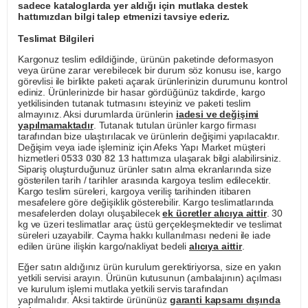
sadece kataloglarda yer aldığı için mutlaka destek
hattımızdan bilgi talep etmenizi tavsiye ederiz.
Teslimat Bilgileri
Kargonuz teslim edildiğinde, ürünün paketinde deformasyon
veya ürüne zarar verebilecek bir durum söz konusu ise, kargo
görevlisi ile birlikte paketi açarak ürünlerinizin durumunu kontrol
ediniz. Ürünlerinizde bir hasar gördüğünüz takdirde, kargo
yetkilisinden tutanak tutmasını isteyiniz ve paketi teslim
almayınız. Aksi durumlarda ürünlerin
iadesi ve değişimi
yapılmamaktadır
. Tutanak tutulan ürünler kargo firması
tarafından bize ulaştırılacak ve ürünlerin değişimi yapılacaktır.
Değişim veya iade işleminiz için Afeks Yapı Market müşteri
hizmetleri
0533 030 82 13
hattımıza ulaşarak bilgi alabilirsiniz.
Sipariş oluşturduğunuz ürünler satın alma ekranlarında size
gösterilen tarih / tarihler arasında kargoya teslim edilecektir.
Kargo teslim süreleri, kargoya veriliş tarihinden itibaren
mesafelere göre değişiklik gösterebilir. Kargo teslimatlarında
mesafelerden dolayı oluşabilecek
ek ücretler alıcıya aittir
. 30
kg ve üzeri teslimatlar araç üstü gerçekleşmektedir ve teslimat
süreleri uzayabilir. Cayma hakkı kullanılması nedeni ile iade
edilen ürüne ilişkin kargo/nakliyat bedeli
alıcıya aittir
.
Eğer satın aldığınız ürün kurulum gerektiriyorsa, size en yakın
yetkili servisi arayın. Ürünün kutusunun (ambalajının) açılması
ve kurulum işlemi mutlaka yetkili servis tarafından
yapılmalıdır. Aksi taktirde ürününüz
garanti kapsamı dışında