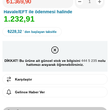
₺1.369,90
Havale/EFT ile ödenmesi halinde
1
.
2
3
2
,
9
1
₺228,32
' den başlayan taksitle
DİKKAT! Bu ürüne ait güncel stok ve bilgisini
444 5 235
nolu
hattımızı arayarak öğrenebilirsiniz.
Karşılaştır
Gelince Haber Ver