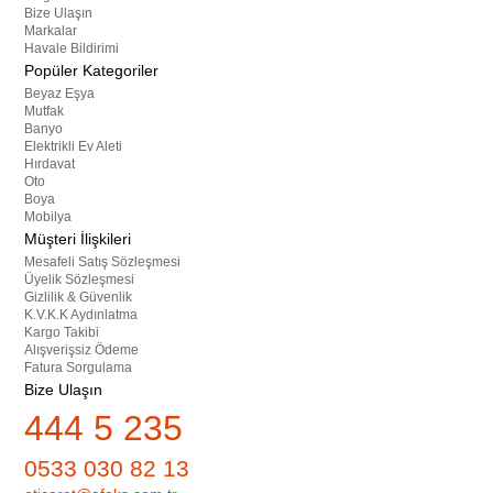
Bize Ulaşın
Markalar
Havale Bildirimi
Popüler Kategoriler
Beyaz Eşya
Mutfak
Banyo
Elektrikli Ev Aleti
Hırdavat
Oto
Boya
Mobilya
Müşteri İlişkileri
Mesafeli Satış Sözleşmesi
Üyelik Sözleşmesi
Gizlilik & Güvenlik
K.V.K.K Aydınlatma
Kargo Takibi
Alışverişsiz Ödeme
Fatura Sorgulama
Bize Ulaşın
444 5 235
0533 030 82 13