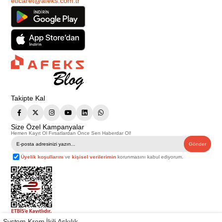
eticaret@afeks.com.tr
Takipte Kal
Size Özel Kampanyalar
Hemen Kayıt Ol Fırsatlardan Önce Sen Haberdar Ol!
Gönder
Üyelik koşullarını
ve
kişisel verilerimin
korunmasını kabul ediyorum.
System Krom İkili Askılık