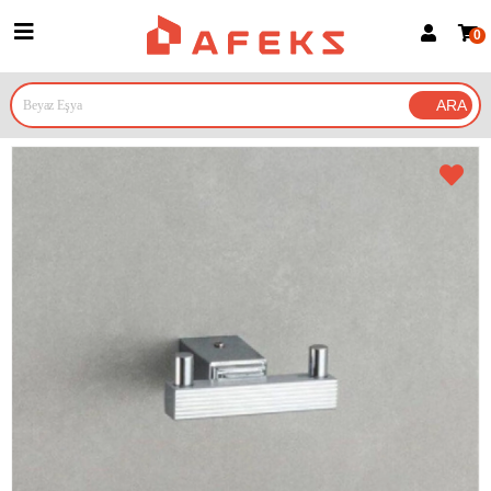
0
Üye Girişi
Üye Ol
Google İle Bağlan