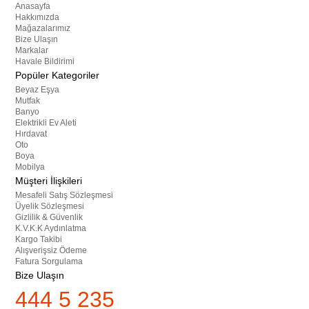
Anasayfa
Hakkımızda
Mağazalarımız
Bize Ulaşın
Markalar
Havale Bildirimi
Popüler Kategoriler
Beyaz Eşya
Mutfak
Banyo
Elektrikli Ev Aleti
Hırdavat
Oto
Boya
Mobilya
Müşteri İlişkileri
Mesafeli Satış Sözleşmesi
Üyelik Sözleşmesi
Gizlilik & Güvenlik
K.V.K.K Aydınlatma
Kargo Takibi
Alışverişsiz Ödeme
Fatura Sorgulama
Bize Ulaşın
444 5 235