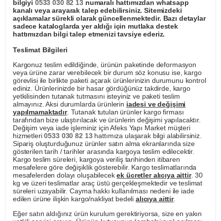
bilgiyi
0533 030 82 13
numaralı hattımızdan whatsapp
kanalı veya arayarak talep edebilirsiniz. Sitemizdeki
açıklamalar sürekli olarak güncellenmektedir. Bazı detaylar
sadece kataloglarda yer aldığı için mutlaka destek
hattımızdan bilgi talep etmenizi tavsiye ederiz.
Teslimat Bilgileri
Kargonuz teslim edildiğinde, ürünün paketinde deformasyon
veya ürüne zarar verebilecek bir durum söz konusu ise, kargo
görevlisi ile birlikte paketi açarak ürünlerinizin durumunu kontrol
ediniz. Ürünlerinizde bir hasar gördüğünüz takdirde, kargo
yetkilisinden tutanak tutmasını isteyiniz ve paketi teslim
almayınız. Aksi durumlarda ürünlerin
iadesi ve değişimi
yapılmamaktadır
. Tutanak tutulan ürünler kargo firması
tarafından bize ulaştırılacak ve ürünlerin değişimi yapılacaktır.
Değişim veya iade işleminiz için Afeks Yapı Market müşteri
hizmetleri
0533 030 82 13
hattımıza ulaşarak bilgi alabilirsiniz.
Sipariş oluşturduğunuz ürünler satın alma ekranlarında size
gösterilen tarih / tarihler arasında kargoya teslim edilecektir.
Kargo teslim süreleri, kargoya veriliş tarihinden itibaren
mesafelere göre değişiklik gösterebilir. Kargo teslimatlarında
mesafelerden dolayı oluşabilecek
ek ücretler alıcıya aittir
. 30
kg ve üzeri teslimatlar araç üstü gerçekleşmektedir ve teslimat
süreleri uzayabilir. Cayma hakkı kullanılması nedeni ile iade
edilen ürüne ilişkin kargo/nakliyat bedeli
alıcıya aittir
.
Eğer satın aldığınız ürün kurulum gerektiriyorsa, size en yakın