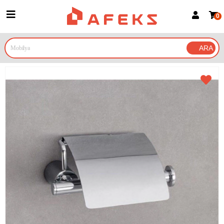
0
Üye Girişi
Üye Ol
Google İle Bağlan