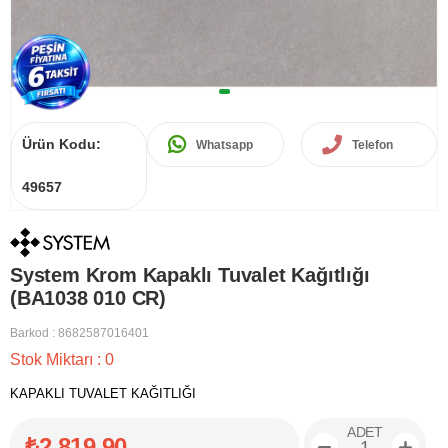
Ürün Kodu:
Whatsapp
Telefon
49657
System Krom Kapaklı Tuvalet Kağıtlığı
(BA1038 010 CR)
Barkod
:
8682587016401
Stok Miktarı
:
0
KAPAKLI TUVALET KAĞITLIĞI
ADET
₺2.819,90