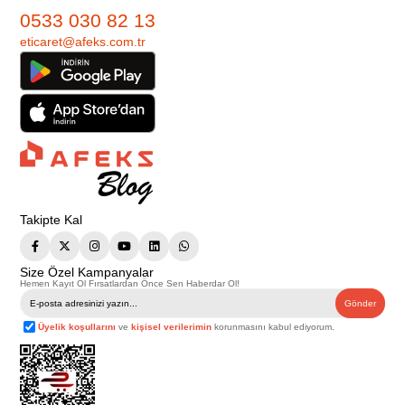
0533 030 82 13
eticaret@afeks.com.tr
Takipte Kal
Size Özel Kampanyalar
Hemen Kayıt Ol Fırsatlardan Önce Sen Haberdar Ol!
Gönder
Üyelik koşullarını
ve
kişisel verilerimin
korunmasını kabul ediyorum.