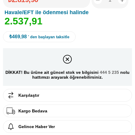
Havale/EFT ile ödenmesi halinde
2
.
5
3
7
,
9
1
₺469,98
' den başlayan taksitle
DİKKAT! Bu ürüne ait güncel stok ve bilgisini
444 5 235
nolu
hattımızı arayarak öğrenebilirsiniz.
Karşılaştır
Kargo Bedava
Gelince Haber Ver