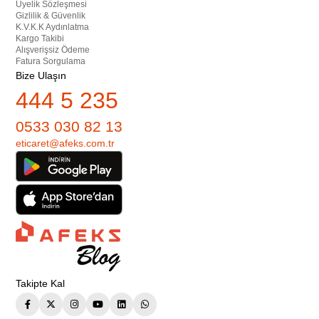
Üyelik Sözleşmesi
Gizlilik & Güvenlik
K.V.K.K Aydınlatma
Kargo Takibi
Alışverişsiz Ödeme
Fatura Sorgulama
Bize Ulaşın
444 5 235
0533 030 82 13
eticaret@afeks.com.tr
Takipte Kal