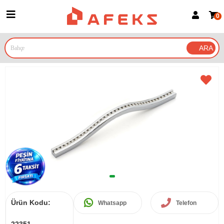
0
Üye Girişi
Üye Ol
Google İle Bağlan
Ürün Kodu:
Whatsapp
Telefon