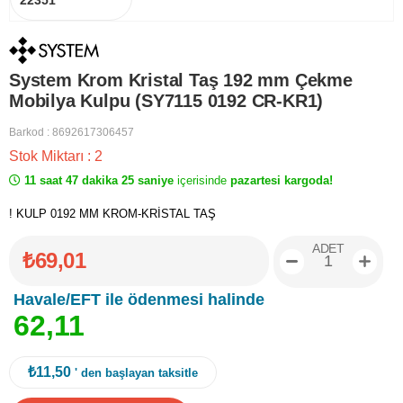
22351
System Krom Kristal Taş 192 mm Çekme
Mobilya Kulpu (SY7115 0192 CR-KR1)
Barkod
:
8692617306457
Stok Miktarı
:
2
11 saat 47 dakika 25 saniye
içerisinde
pazartesi kargoda!
! KULP 0192 MM KROM-KRİSTAL TAŞ
ADET
₺69,01
Havale/EFT ile ödenmesi halinde
6
2
,
1
1
₺11,50
' den başlayan taksitle