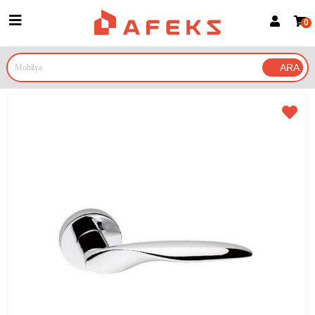
0
Üye Girişi
Üye Ol
Google İle Bağlan