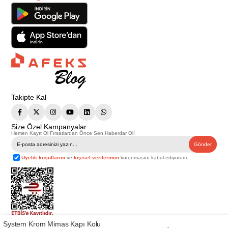
Takipte Kal
Size Özel Kampanyalar
Hemen Kayıt Ol Fırsatlardan Önce Sen Haberdar Ol!
Gönder
Üyelik koşullarını
ve
kişisel verilerimin
korunmasını kabul ediyorum.
System Krom Mimas Kapı Kolu
Telif Hakkı © 2026
Afeks Yapı Market
. Tüm hakları saklıdır.