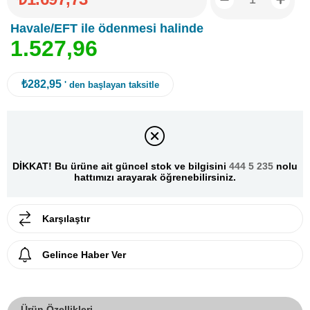
Havale/EFT ile ödenmesi halinde
1
.
5
2
7
,
9
6
₺282,95
' den başlayan taksitle
DİKKAT! Bu ürüne ait güncel stok ve bilgisini
444 5 235
nolu
hattımızı arayarak öğrenebilirsiniz.
Karşılaştır
Gelince Haber Ver
Ürün Özellikleri