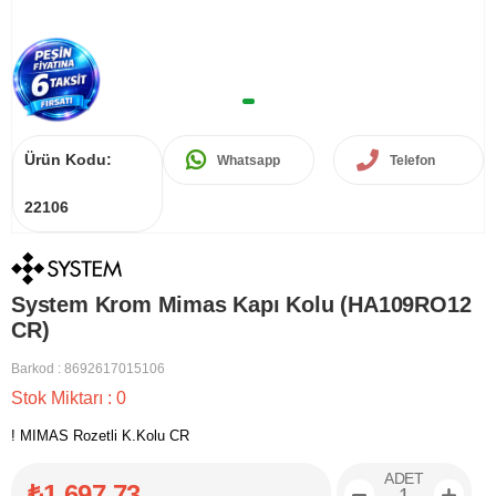
Ürün Kodu:
Whatsapp
Telefon
22106
System Krom Mimas Kapı Kolu (HA109RO12
CR)
Barkod
:
8692617015106
Stok Miktarı
:
0
! MIMAS Rozetli K.Kolu CR
ADET
₺1.697,73