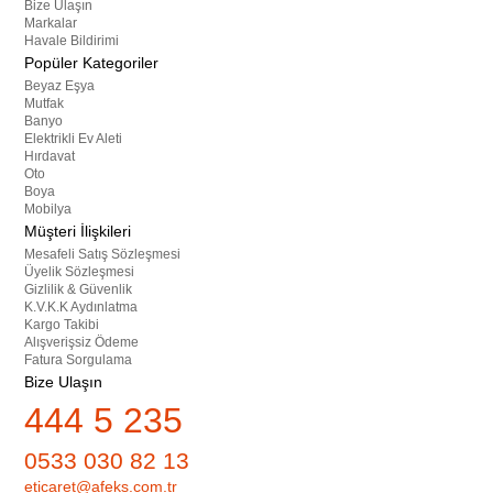
Bize Ulaşın
Markalar
Havale Bildirimi
Popüler Kategoriler
Beyaz Eşya
Mutfak
Banyo
Elektrikli Ev Aleti
Hırdavat
Oto
Boya
Mobilya
Müşteri İlişkileri
Mesafeli Satış Sözleşmesi
Üyelik Sözleşmesi
Gizlilik & Güvenlik
K.V.K.K Aydınlatma
Kargo Takibi
Alışverişsiz Ödeme
Fatura Sorgulama
Bize Ulaşın
444 5 235
0533 030 82 13
eticaret@afeks.com.tr