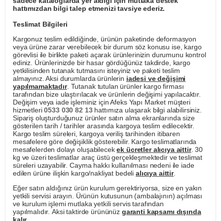
sadece kataloglarda yer aldığı için mutlaka destek
hattımızdan bilgi talep etmenizi tavsiye ederiz.
Teslimat Bilgileri
Kargonuz teslim edildiğinde, ürünün paketinde deformasyon
veya ürüne zarar verebilecek bir durum söz konusu ise, kargo
görevlisi ile birlikte paketi açarak ürünlerinizin durumunu kontrol
ediniz. Ürünlerinizde bir hasar gördüğünüz takdirde, kargo
yetkilisinden tutanak tutmasını isteyiniz ve paketi teslim
almayınız. Aksi durumlarda ürünlerin
iadesi ve değişimi
yapılmamaktadır
. Tutanak tutulan ürünler kargo firması
tarafından bize ulaştırılacak ve ürünlerin değişimi yapılacaktır.
Değişim veya iade işleminiz için Afeks Yapı Market müşteri
hizmetleri
0533 030 82 13
hattımıza ulaşarak bilgi alabilirsiniz.
Sipariş oluşturduğunuz ürünler satın alma ekranlarında size
gösterilen tarih / tarihler arasında kargoya teslim edilecektir.
Kargo teslim süreleri, kargoya veriliş tarihinden itibaren
mesafelere göre değişiklik gösterebilir. Kargo teslimatlarında
mesafelerden dolayı oluşabilecek
ek ücretler alıcıya aittir
. 30
kg ve üzeri teslimatlar araç üstü gerçekleşmektedir ve teslimat
süreleri uzayabilir. Cayma hakkı kullanılması nedeni ile iade
edilen ürüne ilişkin kargo/nakliyat bedeli
alıcıya aittir
.
Eğer satın aldığınız ürün kurulum gerektiriyorsa, size en yakın
yetkili servisi arayın. Ürünün kutusunun (ambalajının) açılması
ve kurulum işlemi mutlaka yetkili servis tarafından
yapılmalıdır. Aksi taktirde ürününüz
garanti kapsamı dışında
kalır
.