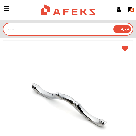
0
Üye Girişi
Üye Ol
Google İle Bağlan