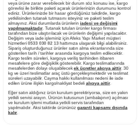
veya ürüne zarar verebilecek bir durum söz konusu ise, kargo
görevlisi ile birlikte paketi açarak ürünlerinizin durumunu kontrol
ediniz. Ürünlerinizde bir hasar gördüğünüz takdirde, kargo
yetkilisinden tutanak tutmasını isteyiniz ve paketi teslim
almayınız. Aksi durumlarda ürünlerin
iadesi ve değişimi
yapılmamaktadır
. Tutanak tutulan ürünler kargo firması
tarafından bize ulaştırılacak ve ürünlerin değişimi yapılacaktır.
Değişim veya iade işleminiz için Afeks Yapı Market müşteri
hizmetleri
0533 030 82 13
hattımıza ulaşarak bilgi alabilirsiniz.
Sipariş oluşturduğunuz ürünler satın alma ekranlarında size
gösterilen tarih / tarihler arasında kargoya teslim edilecektir.
Kargo teslim süreleri, kargoya veriliş tarihinden itibaren
mesafelere göre değişiklik gösterebilir. Kargo teslimatlarında
mesafelerden dolayı oluşabilecek
ek ücretler alıcıya aittir
. 30
kg ve üzeri teslimatlar araç üstü gerçekleşmektedir ve teslimat
süreleri uzayabilir. Cayma hakkı kullanılması nedeni ile iade
edilen ürüne ilişkin kargo/nakliyat bedeli
alıcıya aittir
.
Eğer satın aldığınız ürün kurulum gerektiriyorsa, size en yakın
yetkili servisi arayın. Ürünün kutusunun (ambalajının) açılması
ve kurulum işlemi mutlaka yetkili servis tarafından
yapılmalıdır. Aksi taktirde ürününüz
garanti kapsamı dışında
kalır
.