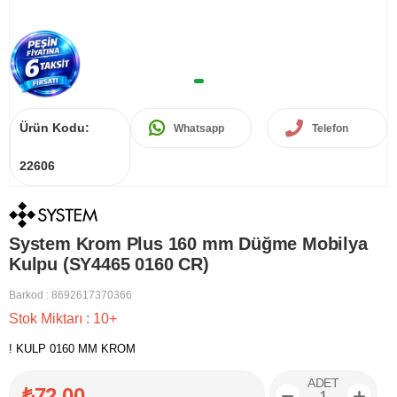
Ürün Kodu:
Whatsapp
Telefon
22606
System Krom Plus 160 mm Düğme Mobilya
Kulpu (SY4465 0160 CR)
Barkod
:
8692617370366
Stok Miktarı
:
10+
! KULP 0160 MM KROM
ADET
₺72,00