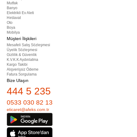
Mutfak
Banyo
Elektrikli Ev Aleti
Hırdavat
Oto
Boya
Mobilya
Müşteri İlişkileri
Mesafeli Satış Sözleşmesi
Üyelik Sözleşmesi
Gizlilik & Güvenlik
K.V.K.K Aydınlatma
Kargo Takibi
Alışverişsiz Ödeme
Fatura Sorgulama
Bize Ulaşın
444 5 235
0533 030 82 13
eticaret@afeks.com.tr