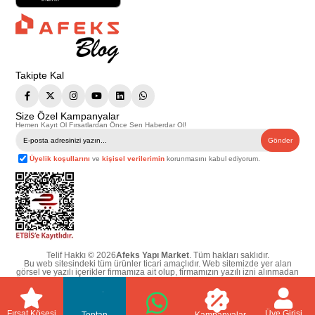
Takipte Kal
Size Özel Kampanyalar
Hemen Kayıt Ol Fırsatlardan Önce Sen Haberdar Ol!
Gönder
Üyelik koşullarını
ve
kişisel verilerimin
korunmasını kabul ediyorum.
Telif Hakkı © 2026
Afeks Yapı Market
. Tüm hakları saklıdır.
Bu web sitesindeki tüm ürünler ticari amaçlıdır. Web sitemizde yer alan
görsel ve yazılı içerikler firmamıza ait olup, firmamızın yazılı izni alınmadan
hiçbir yazılı/görsel içerik, logo, kopyalanamaz, kaynak gösterilemez ve
başka yerlerde kullanılamaz. İçeriklerin izin alınmadan kopyalanması ve
kullanılması 5846 sayılı Fikir ve Sanat Eserleri Yasasına göre suçtur.
Fırsat Köşesi
Üye Girişi