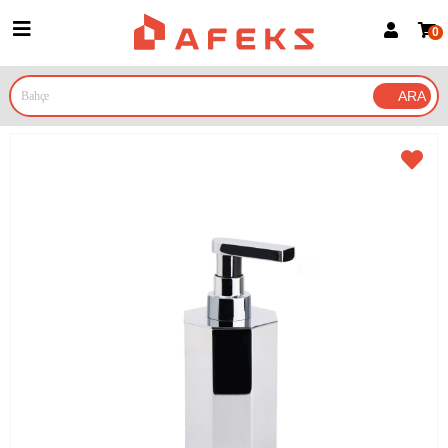
0
Üye Girişi
Üye Ol
Google İle Bağlan