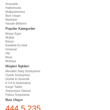
Anasayfa
Hakkımızda
Mağazalarımız
Bize Ulaşın
Markalar
Havale Bildirimi
Popüler Kategoriler
Beyaz Eşya
Mutfak
Banyo
Elektrikli Ev Aleti
Hırdavat
Oto
Boya
Mobilya
Müşteri İlişkileri
Mesafeli Satış Sözleşmesi
Üyelik Sözleşmesi
Gizlilik & Güvenlik
K.V.K.K Aydınlatma
Kargo Takibi
Alışverişsiz Ödeme
Fatura Sorgulama
Bize Ulaşın
444 5 235