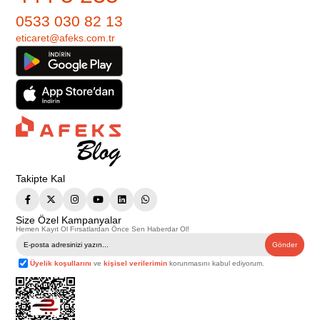
0533 030 82 13
eticaret@afeks.com.tr
Takipte Kal
Size Özel Kampanyalar
Hemen Kayıt Ol Fırsatlardan Önce Sen Haberdar Ol!
Gönder
Üyelik koşullarını
ve
kişisel verilerimin
korunmasını kabul ediyorum.