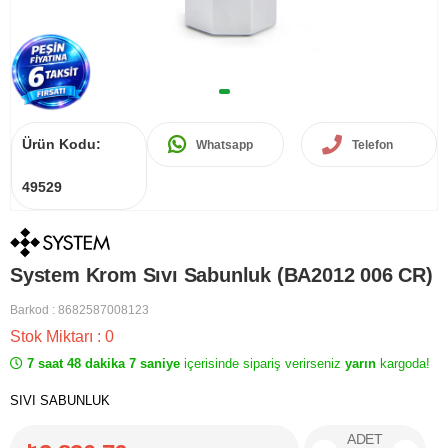
Ürün Kodu:
Whatsapp
Telefon
49529
System Krom Sıvı Sabunluk (BA2012 006 CR)
Barkod
:
8682587008123
Stok Miktarı
:
0
7 saat 48 dakika 7 saniye
içerisinde sipariş verirseniz
yarın
kargoda!
SIVI SABUNLUK
ADET