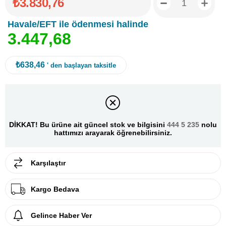
₺3.830,76
Havale/EFT ile ödenmesi halinde
3
.
4
4
7
,
6
8
₺638,46
' den başlayan taksitle
DİKKAT! Bu ürüne ait güncel stok ve bilgisini
444 5 235
nolu
hattımızı arayarak öğrenebilirsiniz.
Karşılaştır
Kargo Bedava
Gelince Haber Ver