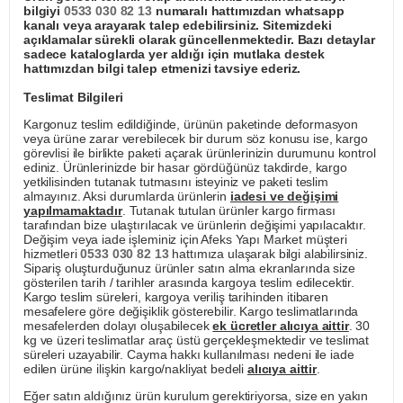
bilgiyi
0533 030 82 13
numaralı hattımızdan whatsapp
kanalı veya arayarak talep edebilirsiniz. Sitemizdeki
açıklamalar sürekli olarak güncellenmektedir. Bazı detaylar
sadece kataloglarda yer aldığı için mutlaka destek
hattımızdan bilgi talep etmenizi tavsiye ederiz.
Teslimat Bilgileri
Kargonuz teslim edildiğinde, ürünün paketinde deformasyon
veya ürüne zarar verebilecek bir durum söz konusu ise, kargo
görevlisi ile birlikte paketi açarak ürünlerinizin durumunu kontrol
ediniz. Ürünlerinizde bir hasar gördüğünüz takdirde, kargo
yetkilisinden tutanak tutmasını isteyiniz ve paketi teslim
almayınız. Aksi durumlarda ürünlerin
iadesi ve değişimi
yapılmamaktadır
. Tutanak tutulan ürünler kargo firması
tarafından bize ulaştırılacak ve ürünlerin değişimi yapılacaktır.
Değişim veya iade işleminiz için Afeks Yapı Market müşteri
hizmetleri
0533 030 82 13
hattımıza ulaşarak bilgi alabilirsiniz.
Sipariş oluşturduğunuz ürünler satın alma ekranlarında size
gösterilen tarih / tarihler arasında kargoya teslim edilecektir.
Kargo teslim süreleri, kargoya veriliş tarihinden itibaren
mesafelere göre değişiklik gösterebilir. Kargo teslimatlarında
mesafelerden dolayı oluşabilecek
ek ücretler alıcıya aittir
. 30
kg ve üzeri teslimatlar araç üstü gerçekleşmektedir ve teslimat
süreleri uzayabilir. Cayma hakkı kullanılması nedeni ile iade
edilen ürüne ilişkin kargo/nakliyat bedeli
alıcıya aittir
.
Eğer satın aldığınız ürün kurulum gerektiriyorsa, size en yakın