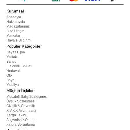
Kurumsal
Anasayfa
Hakkımızda
Mağazalarımız
Bize Ulaşın
Markalar
Havale Bildirimi
Popüler Kategoriler
Beyaz Eşya
Mutfak
Banyo
Elektrikli Ev Aleti
Hırdavat
Oto
Boya
Mobilya
Müşteri İlişkileri
Mesafeli Satış Sözleşmesi
Üyelik Sözleşmesi
Gizlilik & Güvenlik
K.V.K.K Aydınlatma
Kargo Takibi
Alışverişsiz Ödeme
Fatura Sorgulama