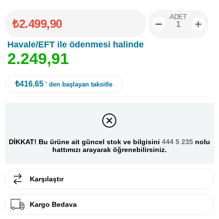
ADET
₺2.499,90
Havale/EFT ile ödenmesi halinde
2
.
2
4
9
,
9
1
₺416,65
' den başlayan taksitle
DİKKAT! Bu ürüne ait güncel stok ve bilgisini
444 5 235
nolu
hattımızı arayarak öğrenebilirsiniz.
Karşılaştır
Kargo Bedava