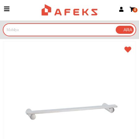
0
Üye Girişi
Üye Ol
Google İle Bağlan