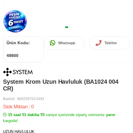
Ürün Kodu:
Whatsapp
Telefon
49800
System Krom Uzun Havluluk (BA1024 004
CR)
Barkod
:
8682587013493
Stok Miktarı
:
0
15 saat 51 dakika 55
saniye içerisinde sipariş verirseniz
yarın
kargoda!
UZUN HAVLULUK