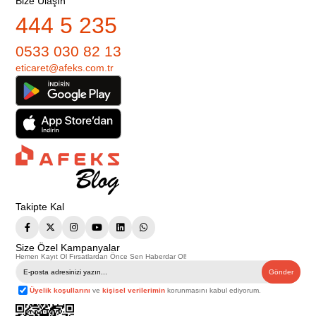
Bize Ulaşın
444 5 235
0533 030 82 13
eticaret@afeks.com.tr
Takipte Kal
Size Özel Kampanyalar
Hemen Kayıt Ol Fırsatlardan Önce Sen Haberdar Ol!
Gönder
Üyelik koşullarını
ve
kişisel verilerimin
korunmasını kabul ediyorum.