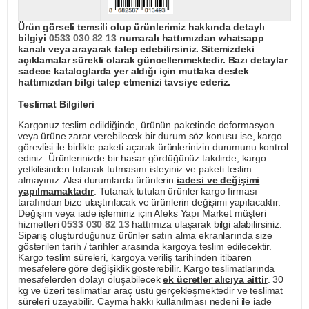
Ürün görseli temsili olup ürünlerimiz hakkında detaylı
bilgiyi
0533 030 82 13
numaralı hattımızdan whatsapp
kanalı veya arayarak talep edebilirsiniz. Sitemizdeki
açıklamalar sürekli olarak güncellenmektedir. Bazı detaylar
sadece kataloglarda yer aldığı için mutlaka destek
hattımızdan bilgi talep etmenizi tavsiye ederiz.
Teslimat Bilgileri
Kargonuz teslim edildiğinde, ürünün paketinde deformasyon
veya ürüne zarar verebilecek bir durum söz konusu ise, kargo
görevlisi ile birlikte paketi açarak ürünlerinizin durumunu kontrol
ediniz. Ürünlerinizde bir hasar gördüğünüz takdirde, kargo
yetkilisinden tutanak tutmasını isteyiniz ve paketi teslim
almayınız. Aksi durumlarda ürünlerin
iadesi ve değişimi
yapılmamaktadır
. Tutanak tutulan ürünler kargo firması
tarafından bize ulaştırılacak ve ürünlerin değişimi yapılacaktır.
Değişim veya iade işleminiz için Afeks Yapı Market müşteri
hizmetleri
0533 030 82 13
hattımıza ulaşarak bilgi alabilirsiniz.
Sipariş oluşturduğunuz ürünler satın alma ekranlarında size
gösterilen tarih / tarihler arasında kargoya teslim edilecektir.
Kargo teslim süreleri, kargoya veriliş tarihinden itibaren
mesafelere göre değişiklik gösterebilir. Kargo teslimatlarında
mesafelerden dolayı oluşabilecek
ek ücretler alıcıya aittir
. 30
kg ve üzeri teslimatlar araç üstü gerçekleşmektedir ve teslimat
süreleri uzayabilir. Cayma hakkı kullanılması nedeni ile iade