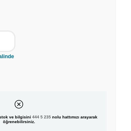
alinde
tok ve bilgisini
444 5 235
nolu hattımızı arayarak
öğrenebilirsiniz.