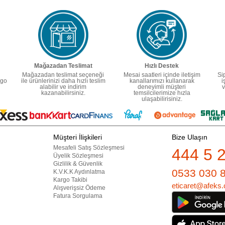
Mağazadan Teslimat
Hızlı Destek
Mağazadan teslimat seçeneği
Mesai saatleri içinde iletişim
Si
rgo
ile ürünlerinizi daha hızlı teslim
kanallarımızı kullanarak
i
alabilir ve indirim
deneyimli müşteri
v
kazanabilirsiniz.
temsilcilerimize hızla
ulaşabilirisiniz.
Müşteri İlişkileri
Bize Ulaşın
Mesafeli Satış Sözleşmesi
444 5 
Üyelik Sözleşmesi
Gizlilik & Güvenlik
0533 030 
K.V.K.K Aydınlatma
Kargo Takibi
eticaret@afeks.
Alışverişsiz Ödeme
Fatura Sorgulama