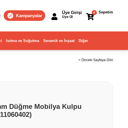
Üye Girişi
Sepetim
0
Kampanyalar
Üye Ol
ci
Isıtma ve Soğutma
Seramik ve İnşaat
Diğer
< Önceki Sayfaya Dön
 mm Düğme Mobilya Kulpu
11060402)