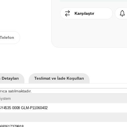
Karşılaştır
Telefon
 Detayları
Teslimat ve İade Koşulları
rıca satılmaktadır.
System
SY4535 0008 GLM-P11060402
8692617379918