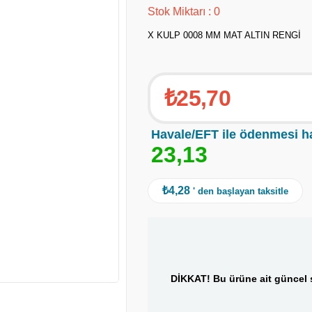
Stok Miktarı
:
0
X KULP 0008 MM MAT ALTIN RENGİ
₺25,70
Havale/EFT ile ödenmesi h
2
3
,
1
3
₺4,28
' den başlayan taksitle
DİKKAT! Bu ürüne ait güncel s