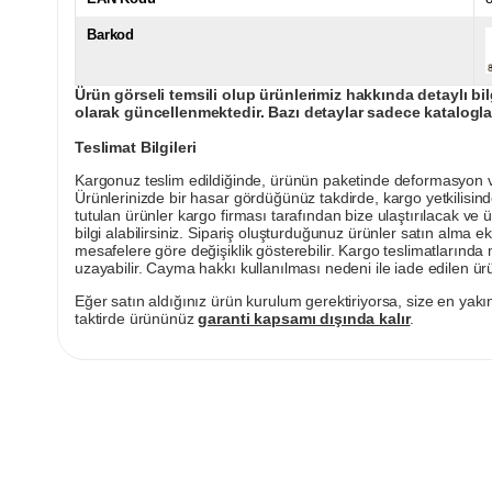
Barkod
Ürün görseli temsili olup ürünlerimiz hakkında detaylı bil
olarak güncellenmektedir. Bazı detaylar sadece kataloglar
Teslimat Bilgileri
Kargonuz teslim edildiğinde, ürünün paketinde deformasyon vey
Ürünlerinizde bir hasar gördüğünüz takdirde, kargo yetkilisind
tutulan ürünler kargo firması tarafından bize ulaştırılacak ve 
bilgi alabilirsiniz. Sipariş oluşturduğunuz ürünler satın alma ek
mesafelere göre değişiklik gösterebilir. Kargo teslimatlarınd
uzayabilir. Cayma hakkı kullanılması nedeni ile iade edilen ürü
Eğer satın aldığınız ürün kurulum gerektiriyorsa, size en yakın
taktirde ürününüz
garanti kapsamı dışında kalır
.