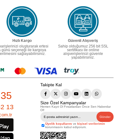
Hızlı Kargo
Güvenli Alışveriş
parişlerinizi oluşturarak ertesi
Sahip olduğumuz 256 bit SSL
ş günü seçeneği ile kargoya
sertifikası ile online
erilmesini sağlayabilirsiniz.
alışverişlerinizi güvenle
yapabilirsiniz.
Takipte Kal
235
Size Özel Kampanyalar
82 13
Hemen Kayıt Ol Fırsatlardan Önce Sen Haberdar
Ol!
com.tr
Gönder
Üyelik koşullarını
ve
kişisel verilerimin
korunmasını kabul ediyorum.