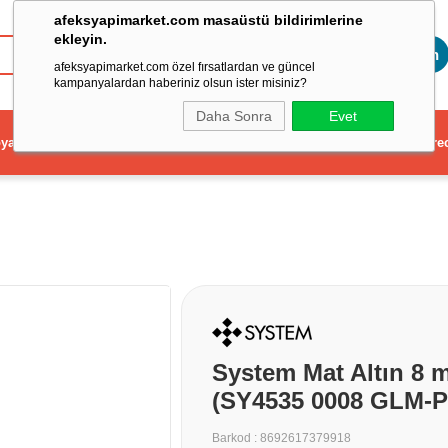
afeksyapimarket.com masaüstü bildirimlerine
ekleyin.
Toptan
afeksyapimarket.com özel fırsatlardan ve güncel
kampanyalardan haberiniz olsun ister misiniz?
Daha Sonra
Evet
ya
Elektrikli El Aleti
Aydınlatma ve Elektrik
Dekorasyon ve Ev Gere
System Mat Altın 8
(SY4535 0008 GLM-P
Barkod
:
8692617379918