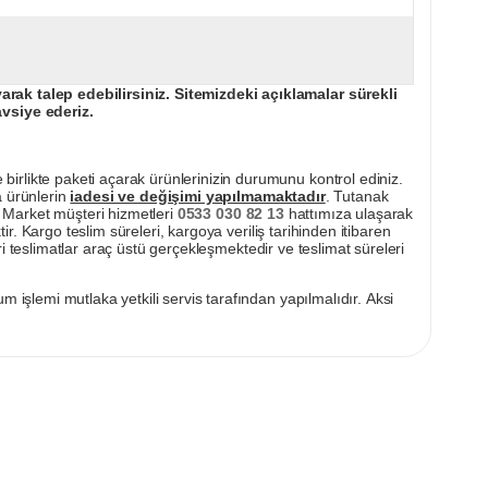
ak talep edebilirsiniz. Sitemizdeki açıklamalar sürekli
avsiye ederiz.
irlikte paketi açarak ürünlerinizin durumunu kontrol ediniz.
a ürünlerin
iadesi ve değişimi yapılmamaktadır
. Tutanak
pı Market müşteri hizmetleri
0533 030 82 13
hattımıza ulaşarak
ir. Kargo teslim süreleri, kargoya veriliş tarihinden itibaren
i teslimatlar araç üstü gerçekleşmektedir ve teslimat süreleri
m işlemi mutlaka yetkili servis tarafından yapılmalıdır. Aksi