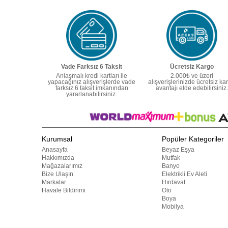
Vade Farksız 6 Taksit
Ücretsiz Kargo
Anlaşmalı kredi kartları ile
2.000₺ ve üzeri
yapacağınız alışverişlerde vade
alışverişlerinizde ücretsiz ka
farksız 6 taksit imkanından
avantajı elde edebilirsiniz.
yararlanabilirsiniz.
Kurumsal
Popüler Kategoriler
Anasayfa
Beyaz Eşya
Hakkımızda
Mutfak
Mağazalarımız
Banyo
Bize Ulaşın
Elektrikli Ev Aleti
Markalar
Hırdavat
Havale Bildirimi
Oto
Boya
Mobilya