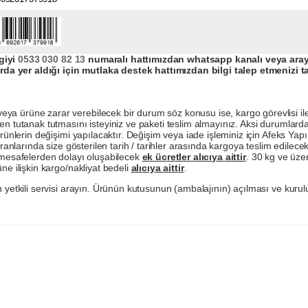
giyi
0533 030 82 13
numaralı hattımızdan whatsapp kanalı veya arayar
da yer aldığı için mutlaka destek hattımızdan bilgi talep etmenizi t
a ürüne zarar verebilecek bir durum söz konusu ise, kargo görevlisi ile b
en tutanak tutmasını isteyiniz ve paketi teslim almayınız. Aksi durumlard
ürünlerin değişimi yapılacaktır. Değişim veya iade işleminiz için Afeks Ya
ranlarında size gösterilen tarih / tarihler arasında kargoya teslim edilecekt
a mesafelerden dolayı oluşabilecek
ek ücretler alıcıya aittir
. 30 kg ve üzer
ne ilişkin kargo/nakliyat bedeli
alıcıya aittir
.
 yetkili servisi arayın. Ürünün kutusunun (ambalajının) açılması ve kurulu