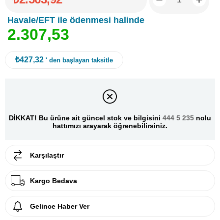
Havale/EFT ile ödenmesi halinde
2
.
3
0
7
,
5
3
₺427,32
' den başlayan taksitle
DİKKAT! Bu ürüne ait güncel stok ve bilgisini
444 5 235
nolu
hattımızı arayarak öğrenebilirsiniz.
Karşılaştır
Kargo Bedava
Gelince Haber Ver