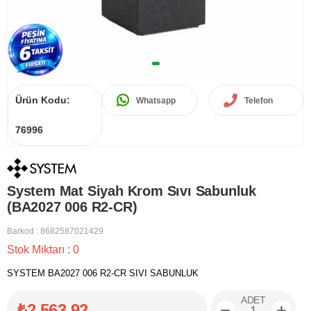
Ürün Kodu:
Whatsapp
Telefon
76996
System Mat Siyah Krom Sıvı Sabunluk
(BA2027 006 R2-CR)
Barkod
:
8682587021429
Stok Miktarı
:
0
SYSTEM BA2027 006 R2-CR SIVI SABUNLUK
ADET
₺2.563,92