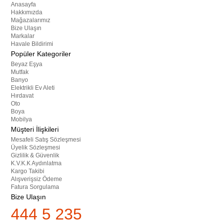
Anasayfa
Hakkımızda
Mağazalarımız
Bize Ulaşın
Markalar
Havale Bildirimi
Popüler Kategoriler
Beyaz Eşya
Mutfak
Banyo
Elektrikli Ev Aleti
Hırdavat
Oto
Boya
Mobilya
Müşteri İlişkileri
Mesafeli Satış Sözleşmesi
Üyelik Sözleşmesi
Gizlilik & Güvenlik
K.V.K.K Aydınlatma
Kargo Takibi
Alışverişsiz Ödeme
Fatura Sorgulama
Bize Ulaşın
444 5 235