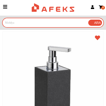
0
Üye Girişi
Üye Ol
Google İle Bağlan