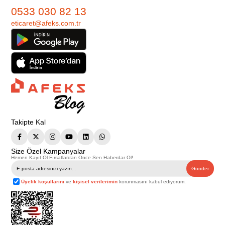
0533 030 82 13
eticaret@afeks.com.tr
Takipte Kal
Size Özel Kampanyalar
Hemen Kayıt Ol Fırsatlardan Önce Sen Haberdar Ol!
Gönder
Üyelik koşullarını
ve
kişisel verilerimin
korunmasını kabul ediyorum.