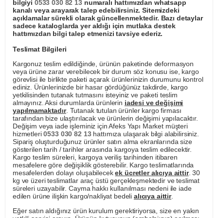
bilgiyi
0533 030 82 13
numaralı hattımızdan whatsapp
kanalı veya arayarak talep edebilirsiniz. Sitemizdeki
açıklamalar sürekli olarak güncellenmektedir. Bazı detaylar
sadece kataloglarda yer aldığı için mutlaka destek
hattımızdan bilgi talep etmenizi tavsiye ederiz.
Teslimat Bilgileri
Kargonuz teslim edildiğinde, ürünün paketinde deformasyon
veya ürüne zarar verebilecek bir durum söz konusu ise, kargo
görevlisi ile birlikte paketi açarak ürünlerinizin durumunu kontrol
ediniz. Ürünlerinizde bir hasar gördüğünüz takdirde, kargo
yetkilisinden tutanak tutmasını isteyiniz ve paketi teslim
almayınız. Aksi durumlarda ürünlerin
iadesi ve değişimi
yapılmamaktadır
. Tutanak tutulan ürünler kargo firması
tarafından bize ulaştırılacak ve ürünlerin değişimi yapılacaktır.
Değişim veya iade işleminiz için Afeks Yapı Market müşteri
hizmetleri
0533 030 82 13
hattımıza ulaşarak bilgi alabilirsiniz.
Sipariş oluşturduğunuz ürünler satın alma ekranlarında size
gösterilen tarih / tarihler arasında kargoya teslim edilecektir.
Kargo teslim süreleri, kargoya veriliş tarihinden itibaren
mesafelere göre değişiklik gösterebilir. Kargo teslimatlarında
mesafelerden dolayı oluşabilecek
ek ücretler alıcıya aittir
. 30
kg ve üzeri teslimatlar araç üstü gerçekleşmektedir ve teslimat
süreleri uzayabilir. Cayma hakkı kullanılması nedeni ile iade
edilen ürüne ilişkin kargo/nakliyat bedeli
alıcıya aittir
.
Eğer satın aldığınız ürün kurulum gerektiriyorsa, size en yakın