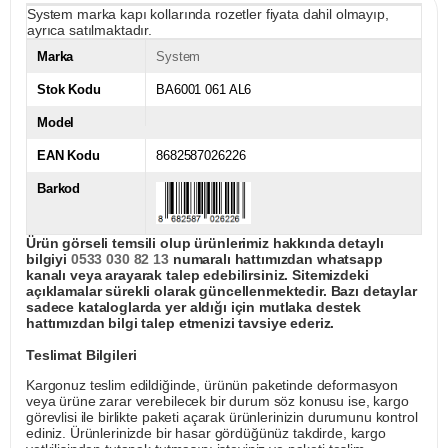
System marka kapı kollarında rozetler fiyata dahil olmayıp,
ayrıca satılmaktadır.
Marka
System
Stok Kodu
BA6001 061 AL6
Model
EAN Kodu
8682587026226
Barkod
Ürün görseli temsili olup ürünlerimiz hakkında detaylı
bilgiyi
0533 030 82 13
numaralı hattımızdan whatsapp
kanalı veya arayarak talep edebilirsiniz. Sitemizdeki
açıklamalar sürekli olarak güncellenmektedir. Bazı detaylar
sadece kataloglarda yer aldığı için mutlaka destek
hattımızdan bilgi talep etmenizi tavsiye ederiz.
Teslimat Bilgileri
Kargonuz teslim edildiğinde, ürünün paketinde deformasyon
veya ürüne zarar verebilecek bir durum söz konusu ise, kargo
görevlisi ile birlikte paketi açarak ürünlerinizin durumunu kontrol
ediniz. Ürünlerinizde bir hasar gördüğünüz takdirde, kargo