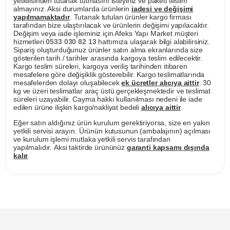
yetkilisinden tutanak tutmasını isteyiniz ve paketi teslim
almayınız. Aksi durumlarda ürünlerin
iadesi ve değişimi
yapılmamaktadır
. Tutanak tutulan ürünler kargo firması
tarafından bize ulaştırılacak ve ürünlerin değişimi yapılacaktır.
Değişim veya iade işleminiz için Afeks Yapı Market müşteri
hizmetleri
0533 030 82 13
hattımıza ulaşarak bilgi alabilirsiniz.
Sipariş oluşturduğunuz ürünler satın alma ekranlarında size
gösterilen tarih / tarihler arasında kargoya teslim edilecektir.
Kargo teslim süreleri, kargoya veriliş tarihinden itibaren
mesafelere göre değişiklik gösterebilir. Kargo teslimatlarında
mesafelerden dolayı oluşabilecek
ek ücretler alıcıya aittir
. 30
kg ve üzeri teslimatlar araç üstü gerçekleşmektedir ve teslimat
süreleri uzayabilir. Cayma hakkı kullanılması nedeni ile iade
edilen ürüne ilişkin kargo/nakliyat bedeli
alıcıya aittir
.
Eğer satın aldığınız ürün kurulum gerektiriyorsa, size en yakın
yetkili servisi arayın. Ürünün kutusunun (ambalajının) açılması
ve kurulum işlemi mutlaka yetkili servis tarafından
yapılmalıdır. Aksi taktirde ürününüz
garanti kapsamı dışında
kalır
.