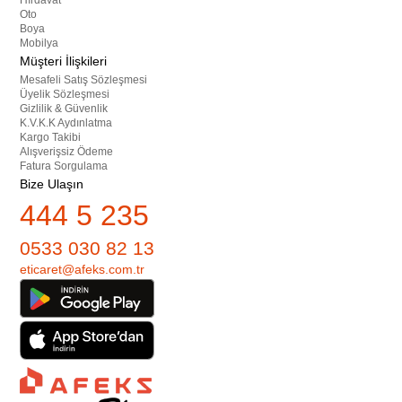
Hırdavat
Oto
Boya
Mobilya
Müşteri İlişkileri
Mesafeli Satış Sözleşmesi
Üyelik Sözleşmesi
Gizlilik & Güvenlik
K.V.K.K Aydınlatma
Kargo Takibi
Alışverişsiz Ödeme
Fatura Sorgulama
Bize Ulaşın
444 5 235
0533 030 82 13
eticaret@afeks.com.tr