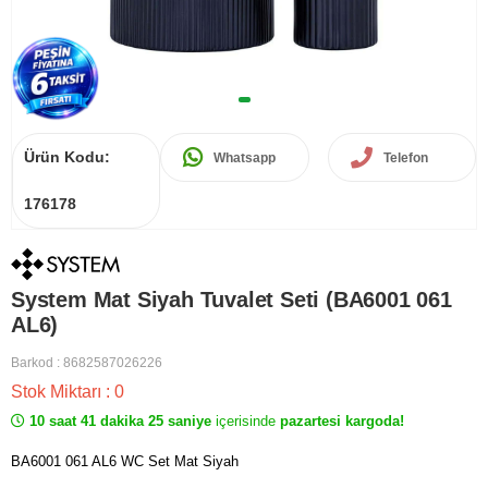
Ürün Kodu:
Whatsapp
Telefon
176178
System Mat Siyah Tuvalet Seti (BA6001 061
AL6)
Barkod
:
8682587026226
Stok Miktarı
:
0
10 saat 41 dakika 25 saniye
içerisinde
pazartesi kargoda!
BA6001 061 AL6 WC Set Mat Siyah