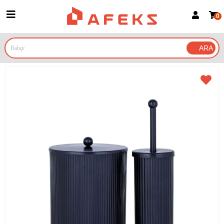
0
Üye Girişi
Üye Ol
Google İle Bağlan