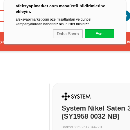
afeksyapimarket.com masaüstü bildirimlerine
ekleyin.
Toptan
afeksyapimarket.com özel fırsatlardan ve güncel
kampanyalardan haberiniz olsun ister misiniz?
Daha Sonra
Evet
ya
Elektrikli El Aleti
Aydınlatma ve Elektrik
Dekorasyon ve Ev Gere
System Nikel Saten
(SY1958 0032 NB)
Barkod
:
8692617344770