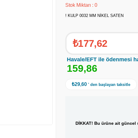
Stok Miktarı
:
0
! KULP 0032 MM NİKEL SATEN
₺177,62
Havale/EFT ile ödenmesi h
1
5
9
,
8
6
₺29,60
' den başlayan taksitle
DİKKAT! Bu ürüne ait güncel s