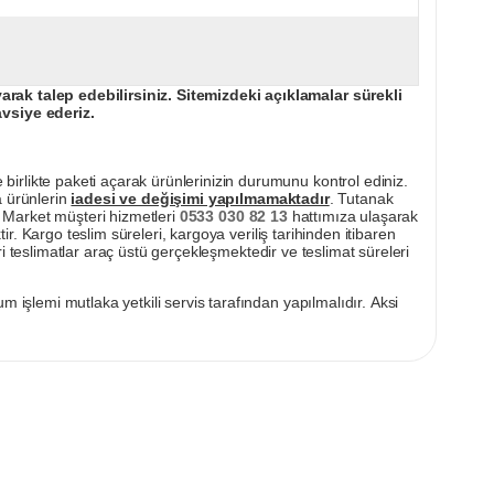
ak talep edebilirsiniz. Sitemizdeki açıklamalar sürekli
avsiye ederiz.
irlikte paketi açarak ürünlerinizin durumunu kontrol ediniz.
a ürünlerin
iadesi ve değişimi yapılmamaktadır
. Tutanak
pı Market müşteri hizmetleri
0533 030 82 13
hattımıza ulaşarak
ir. Kargo teslim süreleri, kargoya veriliş tarihinden itibaren
i teslimatlar araç üstü gerçekleşmektedir ve teslimat süreleri
m işlemi mutlaka yetkili servis tarafından yapılmalıdır. Aksi