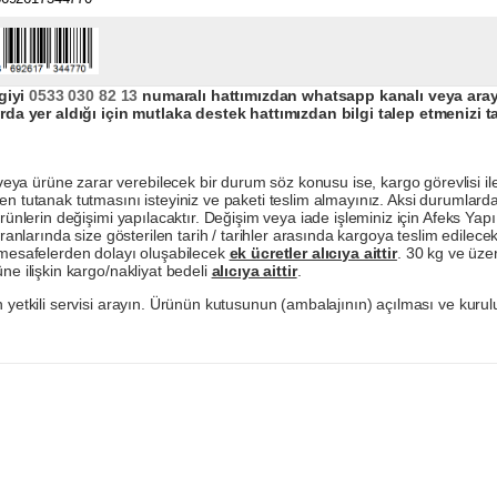
giyi
0533 030 82 13
numaralı hattımızdan whatsapp kanalı veya arayar
da yer aldığı için mutlaka destek hattımızdan bilgi talep etmenizi t
a ürüne zarar verebilecek bir durum söz konusu ise, kargo görevlisi ile b
en tutanak tutmasını isteyiniz ve paketi teslim almayınız. Aksi durumlard
ürünlerin değişimi yapılacaktır. Değişim veya iade işleminiz için Afeks Ya
ranlarında size gösterilen tarih / tarihler arasında kargoya teslim edilecekt
a mesafelerden dolayı oluşabilecek
ek ücretler alıcıya aittir
. 30 kg ve üzer
ne ilişkin kargo/nakliyat bedeli
alıcıya aittir
.
 yetkili servisi arayın. Ürünün kutusunun (ambalajının) açılması ve kurulu