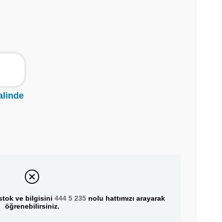
alinde
tok ve bilgisini
444 5 235
nolu hattımızı arayarak
öğrenebilirsiniz.