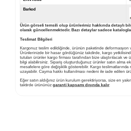
Barkod
Ürün görseli temsili olup ürünlerimiz hakkında detaylı bil
olarak güncellenmektedir. Bazı detaylar sadece kataloglar
Teslimat Bilgileri
Kargonuz teslim edildiğinde, ürünün paketinde deformasyon vey
Ürünlerinizde bir hasar gördüğünüz takdirde, kargo yetkilisind
tutulan ürünler kargo firması tarafından bize ulaştırılacak ve 
bilgi alabilirsiniz. Sipariş oluşturduğunuz ürünler satın alma ek
mesafelere göre değişiklik gösterebilir. Kargo teslimatlarınd
uzayabilir. Cayma hakkı kullanılması nedeni ile iade edilen ürü
Eğer satın aldığınız ürün kurulum gerektiriyorsa, size en yakın
taktirde ürününüz
garanti kapsamı dışında kalır
.