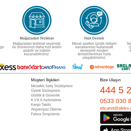
Mağazadan Teslimat
Hızlı Destek
Mağazadan teslimat seçeneği
Mesai saatleri içinde iletişim
Si
rgo
ile ürünlerinizi daha hızlı teslim
kanallarımızı kullanarak
i
alabilir ve indirim
deneyimli müşteri
v
kazanabilirsiniz.
temsilcilerimize hızla
ulaşabilirisiniz.
Müşteri İlişkileri
Bize Ulaşın
Mesafeli Satış Sözleşmesi
444 5 
Üyelik Sözleşmesi
Gizlilik & Güvenlik
0533 030 
K.V.K.K Aydınlatma
Kargo Takibi
eticaret@afeks.
Alışverişsiz Ödeme
Fatura Sorgulama