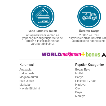
Vade Farksız 6 Taksit
Ücretsiz Kargo
Anlaşmalı kredi kartları ile
2.000₺ ve üzeri
yapacağınız alışverişlerde vade
alışverişlerinizde ücretsiz ka
farksız 6 taksit imkanından
avantajı elde edebilirsiniz.
yararlanabilirsiniz.
Kurumsal
Popüler Kategoriler
Anasayfa
Beyaz Eşya
Hakkımızda
Mutfak
Mağazalarımız
Banyo
Bize Ulaşın
Elektrikli Ev Aleti
Markalar
Hırdavat
Havale Bildirimi
Oto
Boya
Mobilya