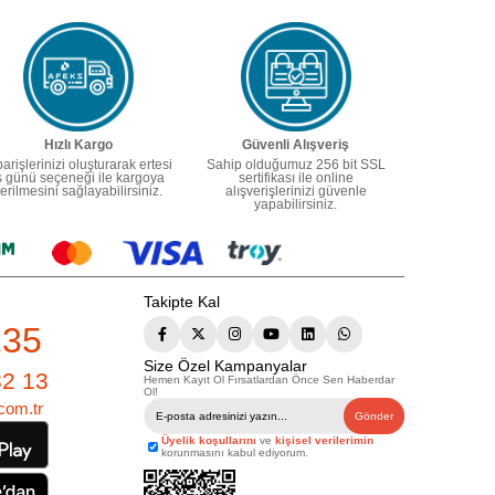
Hızlı Kargo
Güvenli Alışveriş
parişlerinizi oluşturarak ertesi
Sahip olduğumuz 256 bit SSL
ş günü seçeneği ile kargoya
sertifikası ile online
erilmesini sağlayabilirsiniz.
alışverişlerinizi güvenle
yapabilirsiniz.
Takipte Kal
235
Size Özel Kampanyalar
82 13
Hemen Kayıt Ol Fırsatlardan Önce Sen Haberdar
Ol!
com.tr
Gönder
Üyelik koşullarını
ve
kişisel verilerimin
korunmasını kabul ediyorum.