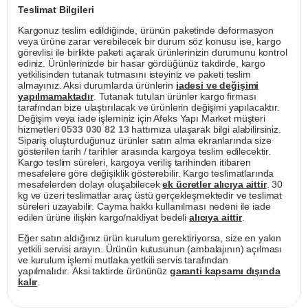
Teslimat Bilgileri
Kargonuz teslim edildiğinde, ürünün paketinde deformasyon
veya ürüne zarar verebilecek bir durum söz konusu ise, kargo
görevlisi ile birlikte paketi açarak ürünlerinizin durumunu kontrol
ediniz. Ürünlerinizde bir hasar gördüğünüz takdirde, kargo
yetkilisinden tutanak tutmasını isteyiniz ve paketi teslim
almayınız. Aksi durumlarda ürünlerin
iadesi ve değişimi
yapılmamaktadır
. Tutanak tutulan ürünler kargo firması
tarafından bize ulaştırılacak ve ürünlerin değişimi yapılacaktır.
Değişim veya iade işleminiz için Afeks Yapı Market müşteri
hizmetleri
0533 030 82 13
hattımıza ulaşarak bilgi alabilirsiniz.
Sipariş oluşturduğunuz ürünler satın alma ekranlarında size
gösterilen tarih / tarihler arasında kargoya teslim edilecektir.
Kargo teslim süreleri, kargoya veriliş tarihinden itibaren
mesafelere göre değişiklik gösterebilir. Kargo teslimatlarında
mesafelerden dolayı oluşabilecek
ek ücretler alıcıya aittir
. 30
kg ve üzeri teslimatlar araç üstü gerçekleşmektedir ve teslimat
süreleri uzayabilir. Cayma hakkı kullanılması nedeni ile iade
edilen ürüne ilişkin kargo/nakliyat bedeli
alıcıya aittir
.
Eğer satın aldığınız ürün kurulum gerektiriyorsa, size en yakın
yetkili servisi arayın. Ürünün kutusunun (ambalajının) açılması
ve kurulum işlemi mutlaka yetkili servis tarafından
yapılmalıdır. Aksi taktirde ürününüz
garanti kapsamı dışında
kalır
.