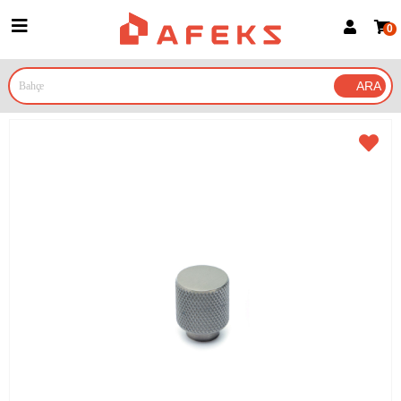
0
Üye Girişi
Üye Ol
Google İle Bağlan