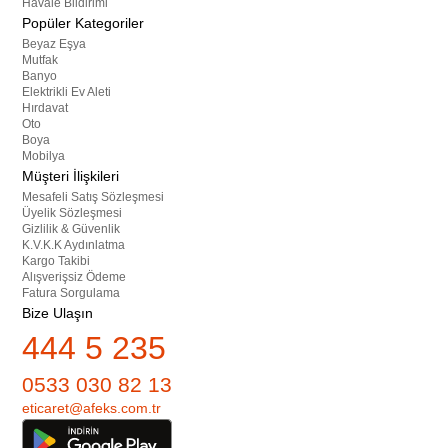
Havale Bildirimi
Popüler Kategoriler
Beyaz Eşya
Mutfak
Banyo
Elektrikli Ev Aleti
Hırdavat
Oto
Boya
Mobilya
Müşteri İlişkileri
Mesafeli Satış Sözleşmesi
Üyelik Sözleşmesi
Gizlilik & Güvenlik
K.V.K.K Aydınlatma
Kargo Takibi
Alışverişsiz Ödeme
Fatura Sorgulama
Bize Ulaşın
444 5 235
0533 030 82 13
eticaret@afeks.com.tr