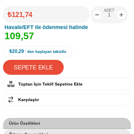
ADET
₺121,74
Havale/EFT ile ödenmesi halinde
1
0
9
,
5
7
₺20,29
' den başlayan taksitle
Toptan İçin Teklif Sepetine Ekle
Karşılaştır
Ürün Özellikleri