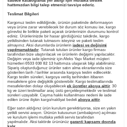
sadece kataloglarda yer aldığı için mutlaka destek
hattımızdan bilgi talep etmenizi tavsiye ederiz.
Teslimat Bilgileri
Kargonuz teslim edildiğinde, ürünün paketinde deformasyon
veya ürüne zarar verebilecek bir durum söz konusu ise, kargo
görevlisi ile birlikte paketi açarak ürünlerinizin durumunu kontrol
ediniz. Ürünlerinizde bir hasar gördüğünüz takdirde, kargo
yetkilisinden tutanak tutmasını isteyiniz ve paketi teslim
almayınız. Aksi durumlarda ürünlerin
iadesi ve değişimi
yapılmamaktadır
. Tutanak tutulan ürünler kargo firması
tarafından bize ulaştırılacak ve ürünlerin değişimi yapılacaktır.
Değişim veya iade işleminiz için Afeks Yapı Market müşteri
hizmetleri
0533 030 82 13
hattımıza ulaşarak bilgi alabilirsiniz.
Sipariş oluşturduğunuz ürünler satın alma ekranlarında size
gösterilen tarih / tarihler arasında kargoya teslim edilecektir.
Kargo teslim süreleri, kargoya veriliş tarihinden itibaren
mesafelere göre değişiklik gösterebilir. Kargo teslimatlarında
mesafelerden dolayı oluşabilecek
ek ücretler alıcıya aittir
. 30
kg ve üzeri teslimatlar araç üstü gerçekleşmektedir ve teslimat
süreleri uzayabilir. Cayma hakkı kullanılması nedeni ile iade
edilen ürüne ilişkin kargo/nakliyat bedeli
alıcıya aittir
.
Eğer satın aldığınız ürün kurulum gerektiriyorsa, size en yakın
yetkili servisi arayın. Ürünün kutusunun (ambalajının) açılması
ve kurulum işlemi mutlaka yetkili servis tarafından
yapılmalıdır. Aksi taktirde ürününüz
garanti kapsamı dışında
kalır
.