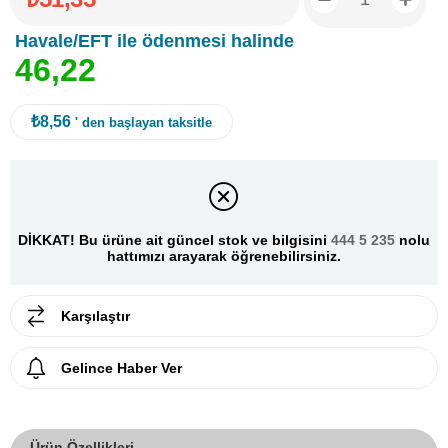
Havale/EFT ile ödenmesi halinde
4
6
,
2
2
₺8,56
' den başlayan taksitle
DİKKAT! Bu ürüne ait güncel stok ve bilgisini
444 5 235
nolu
hattımızı arayarak öğrenebilirsiniz.
Karşılaştır
Gelince Haber Ver
Ürün Özellikleri