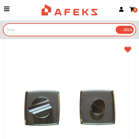
0
Üye Girişi
Üye Ol
Google İle Bağlan