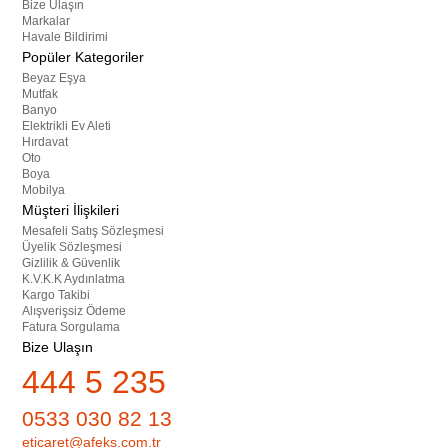
Bize Ulaşın
Markalar
Havale Bildirimi
Popüler Kategoriler
Beyaz Eşya
Mutfak
Banyo
Elektrikli Ev Aleti
Hırdavat
Oto
Boya
Mobilya
Müşteri İlişkileri
Mesafeli Satış Sözleşmesi
Üyelik Sözleşmesi
Gizlilik & Güvenlik
K.V.K.K Aydınlatma
Kargo Takibi
Alışverişsiz Ödeme
Fatura Sorgulama
Bize Ulaşın
444 5 235
0533 030 82 13
eticaret@afeks.com.tr