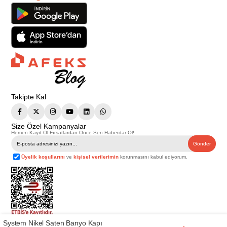
Takipte Kal
Size Özel Kampanyalar
Hemen Kayıt Ol Fırsatlardan Önce Sen Haberdar Ol!
Gönder
Üyelik koşullarını
ve
kişisel verilerimin
korunmasını kabul ediyorum.
System Nikel Saten Banyo Kapı
Telif Hakkı © 2026
Afeks Yapı Market
. Tüm hakları saklıdır.