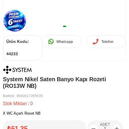
Ürün Kodu:
Whatsapp
Telefon
44233
System Nikel Saten Banyo Kapı Rozeti
(RO13W NB)
Barkod
:
8692617355035
Stok Miktarı
:
0
X WC Açarlı Roset NB
ADET
₺51,35