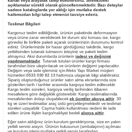
kanalı veya arayarak talep edebilirsiniz. Sitemizdeki
açıklamalar sürekli olarak güncellenmektedir. Bazı detaylar
sadece kataloglarda yer aldığı için mutlaka destek
hattımızdan bilgi talep etmenizi tavsiye ederiz.
Teslimat Bilgileri
Kargonuz teslim edildiğinde, ürünün paketinde deformasyon
veya ürüne zarar verebilecek bir durum söz konusu ise, kargo
görevlisi ile birlikte paketi açarak ürünlerinizin durumunu kontrol
ediniz. Ürünlerinizde bir hasar gördüğünüz takdirde, kargo
yetkilisinden tutanak tutmasını isteyiniz ve paketi teslim
almayınız. Aksi durumlarda ürünlerin
iadesi ve değişimi
yapılmamaktadır
. Tutanak tutulan ürünler kargo firması
tarafından bize ulaştırılacak ve ürünlerin değişimi yapılacaktır.
Değişim veya iade işleminiz için Afeks Yapı Market müşteri
hizmetleri
0533 030 82 13
hattımıza ulaşarak bilgi alabilirsiniz.
Sipariş oluşturduğunuz ürünler satın alma ekranlarında size
gösterilen tarih / tarihler arasında kargoya teslim edilecektir.
Kargo teslim süreleri, kargoya veriliş tarihinden itibaren
mesafelere göre değişiklik gösterebilir. Kargo teslimatlarında
mesafelerden dolayı oluşabilecek
ek ücretler alıcıya aittir
. 30
kg ve üzeri teslimatlar araç üstü gerçekleşmektedir ve teslimat
süreleri uzayabilir. Cayma hakkı kullanılması nedeni ile iade
edilen ürüne ilişkin kargo/nakliyat bedeli
alıcıya aittir
.
Eğer satın aldığınız ürün kurulum gerektiriyorsa, size en yakın
yetkili servisi arayın. Ürünün kutusunun (ambalajının) açılması
ve kurulum işlemi mutlaka yetkili servis tarafından