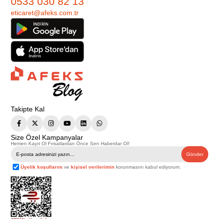
0533 030 82 13
eticaret@afeks.com.tr
Takipte Kal
Size Özel Kampanyalar
Hemen Kayıt Ol Fırsatlardan Önce Sen Haberdar Ol!
Gönder
Üyelik koşullarını
ve
kişisel verilerimin
korunmasını kabul ediyorum.