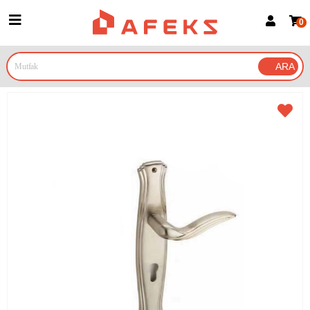
0
Üye Girişi
Üye Ol
Google İle Bağlan