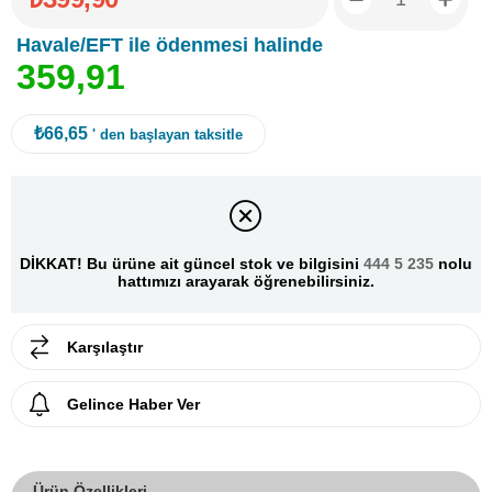
Havale/EFT ile ödenmesi halinde
3
5
9
,
9
1
₺66,65
' den başlayan taksitle
DİKKAT! Bu ürüne ait güncel stok ve bilgisini
444 5 235
nolu
hattımızı arayarak öğrenebilirsiniz.
Karşılaştır
Gelince Haber Ver
Ürün Özellikleri