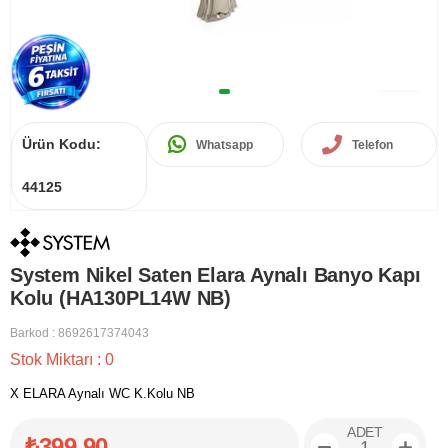
Ürün Kodu:
Whatsapp
Telefon
44125
System Nikel Saten Elara Aynalı Banyo Kapı
Kolu (HA130PL14W NB)
Barkod
:
8692617374043
Stok Miktarı
:
0
X ELARA Aynalı WC K.Kolu NB
ADET
₺399,90