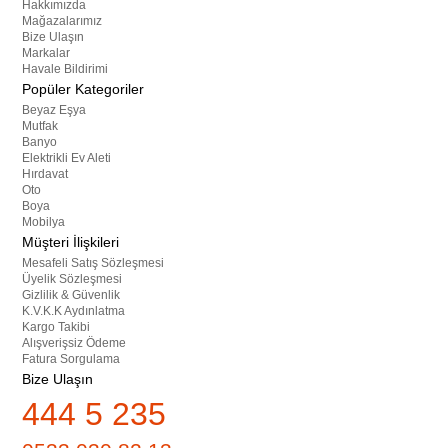
Hakkımızda
Mağazalarımız
Bize Ulaşın
Markalar
Havale Bildirimi
Popüler Kategoriler
Beyaz Eşya
Mutfak
Banyo
Elektrikli Ev Aleti
Hırdavat
Oto
Boya
Mobilya
Müşteri İlişkileri
Mesafeli Satış Sözleşmesi
Üyelik Sözleşmesi
Gizlilik & Güvenlik
K.V.K.K Aydınlatma
Kargo Takibi
Alışverişsiz Ödeme
Fatura Sorgulama
Bize Ulaşın
444 5 235