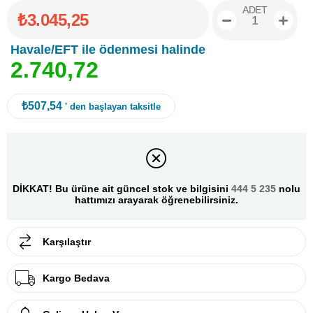
ADET
₺3.045,25
Havale/EFT ile ödenmesi halinde
2
.
7
4
0
,
7
2
₺507,54
' den başlayan taksitle
DİKKAT! Bu ürüne ait güncel stok ve bilgisini
444 5 235
nolu
hattımızı arayarak öğrenebilirsiniz.
Karşılaştır
Kargo Bedava