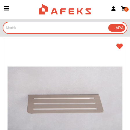
0
Üye Girişi
Üye Ol
Google İle Bağlan