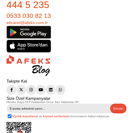
444 5 235
0533 030 82 13
eticaret@afeks.com.tr
Takipte Kal
Size Özel Kampanyalar
Hemen Kayıt Ol Fırsatlardan Önce Sen Haberdar Ol!
Gönder
Üyelik koşullarını
ve
kişisel verilerimin
korunmasını kabul ediyorum.