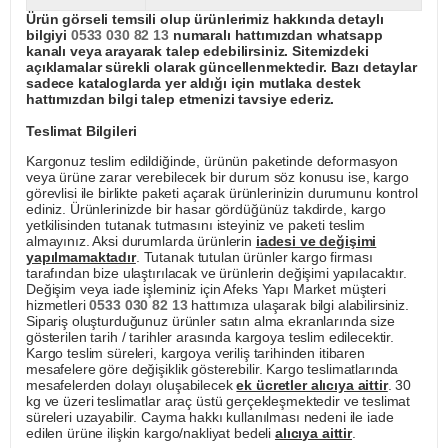
Ürün görseli temsili olup ürünlerimiz hakkında detaylı
bilgiyi
0533 030 82 13
numaralı hattımızdan whatsapp
kanalı veya arayarak talep edebilirsiniz. Sitemizdeki
açıklamalar sürekli olarak güncellenmektedir. Bazı detaylar
sadece kataloglarda yer aldığı için mutlaka destek
hattımızdan bilgi talep etmenizi tavsiye ederiz.
Teslimat Bilgileri
Kargonuz teslim edildiğinde, ürünün paketinde deformasyon
veya ürüne zarar verebilecek bir durum söz konusu ise, kargo
görevlisi ile birlikte paketi açarak ürünlerinizin durumunu kontrol
ediniz. Ürünlerinizde bir hasar gördüğünüz takdirde, kargo
yetkilisinden tutanak tutmasını isteyiniz ve paketi teslim
almayınız. Aksi durumlarda ürünlerin
iadesi ve değişimi
yapılmamaktadır
. Tutanak tutulan ürünler kargo firması
tarafından bize ulaştırılacak ve ürünlerin değişimi yapılacaktır.
Değişim veya iade işleminiz için Afeks Yapı Market müşteri
hizmetleri
0533 030 82 13
hattımıza ulaşarak bilgi alabilirsiniz.
Sipariş oluşturduğunuz ürünler satın alma ekranlarında size
gösterilen tarih / tarihler arasında kargoya teslim edilecektir.
Kargo teslim süreleri, kargoya veriliş tarihinden itibaren
mesafelere göre değişiklik gösterebilir. Kargo teslimatlarında
mesafelerden dolayı oluşabilecek
ek ücretler alıcıya aittir
. 30
kg ve üzeri teslimatlar araç üstü gerçekleşmektedir ve teslimat
süreleri uzayabilir. Cayma hakkı kullanılması nedeni ile iade
edilen ürüne ilişkin kargo/nakliyat bedeli
alıcıya aittir
.