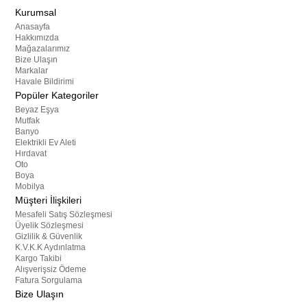
Kurumsal
Anasayfa
Hakkımızda
Mağazalarımız
Bize Ulaşın
Markalar
Havale Bildirimi
Popüler Kategoriler
Beyaz Eşya
Mutfak
Banyo
Elektrikli Ev Aleti
Hırdavat
Oto
Boya
Mobilya
Müşteri İlişkileri
Mesafeli Satış Sözleşmesi
Üyelik Sözleşmesi
Gizlilik & Güvenlik
K.V.K.K Aydınlatma
Kargo Takibi
Alışverişsiz Ödeme
Fatura Sorgulama
Bize Ulaşın