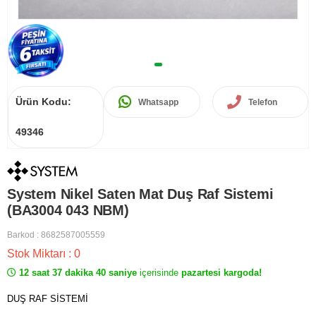
Ürün Kodu:
Whatsapp
Telefon
49346
System Nikel Saten Mat Duş Raf Sistemi
(BA3004 043 NBM)
Barkod
:
8682587005559
Stok Miktarı
:
0
12 saat 37 dakika 40 saniye
içerisinde
pazartesi kargoda!
DUŞ RAF SİSTEMİ