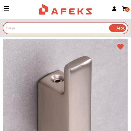
0
Üye Girişi
Üye Ol
Google İle Bağlan