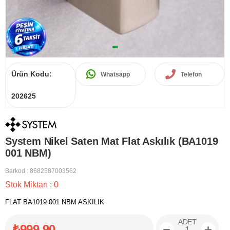
Ürün Kodu:
Whatsapp
Telefon
202625
System Nikel Saten Mat Flat Askılık (BA1019
001 NBM)
Barkod
:
8682587003562
Stok Miktarı
:
0
FLAT BA1019 001 NBM ASKILIK
ADET
₺999,90