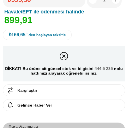
Havale/EFT ile ödenmesi halinde
8
9
9
,
9
1
₺166,65
' den başlayan taksitle
DİKKAT! Bu ürüne ait güncel stok ve bilgisini
444 5 235
nolu
hattımızı arayarak öğrenebilirsiniz.
Karşılaştır
Gelince Haber Ver
Ürün Özellikleri