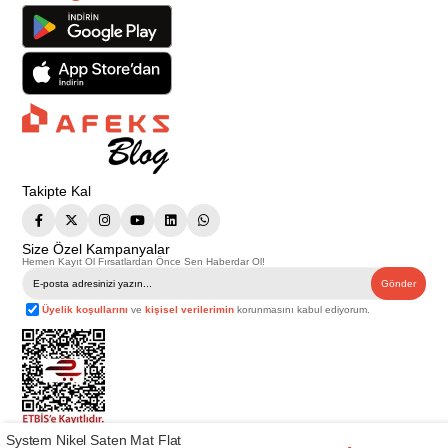
Takipte Kal
Size Özel Kampanyalar
Hemen Kayıt Ol Fırsatlardan Önce Sen Haberdar Ol!
Gönder
Üyelik koşullarını
ve
kişisel verilerimin
korunmasını kabul ediyorum.
System Nikel Saten Mat Flat
Telif Hakkı © 2026
Afeks Yapı Market
. Tüm hakları saklıdır.