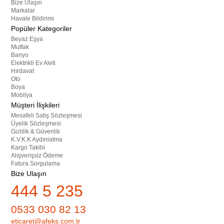
Bize Ulaşın
Markalar
Havale Bildirimi
Popüler Kategoriler
Beyaz Eşya
Mutfak
Banyo
Elektrikli Ev Aleti
Hırdavat
Oto
Boya
Mobilya
Müşteri İlişkileri
Mesafeli Satış Sözleşmesi
Üyelik Sözleşmesi
Gizlilik & Güvenlik
K.V.K.K Aydınlatma
Kargo Takibi
Alışverişsiz Ödeme
Fatura Sorgulama
Bize Ulaşın
444 5 235
0533 030 82 13
eticaret@afeks.com.tr