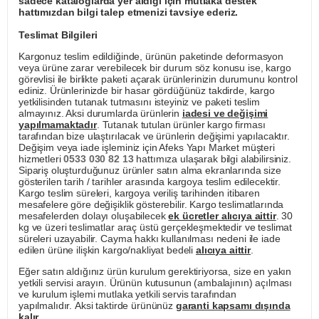
sadece kataloglarda yer aldığı için mutlaka destek
hattımızdan bilgi talep etmenizi tavsiye ederiz.
Teslimat Bilgileri
Kargonuz teslim edildiğinde, ürünün paketinde deformasyon
veya ürüne zarar verebilecek bir durum söz konusu ise, kargo
görevlisi ile birlikte paketi açarak ürünlerinizin durumunu kontrol
ediniz. Ürünlerinizde bir hasar gördüğünüz takdirde, kargo
yetkilisinden tutanak tutmasını isteyiniz ve paketi teslim
almayınız. Aksi durumlarda ürünlerin
iadesi ve değişimi
yapılmamaktadır
. Tutanak tutulan ürünler kargo firması
tarafından bize ulaştırılacak ve ürünlerin değişimi yapılacaktır.
Değişim veya iade işleminiz için Afeks Yapı Market müşteri
hizmetleri
0533 030 82 13
hattımıza ulaşarak bilgi alabilirsiniz.
Sipariş oluşturduğunuz ürünler satın alma ekranlarında size
gösterilen tarih / tarihler arasında kargoya teslim edilecektir.
Kargo teslim süreleri, kargoya veriliş tarihinden itibaren
mesafelere göre değişiklik gösterebilir. Kargo teslimatlarında
mesafelerden dolayı oluşabilecek
ek ücretler alıcıya aittir
. 30
kg ve üzeri teslimatlar araç üstü gerçekleşmektedir ve teslimat
süreleri uzayabilir. Cayma hakkı kullanılması nedeni ile iade
edilen ürüne ilişkin kargo/nakliyat bedeli
alıcıya aittir
.
Eğer satın aldığınız ürün kurulum gerektiriyorsa, size en yakın
yetkili servisi arayın. Ürünün kutusunun (ambalajının) açılması
ve kurulum işlemi mutlaka yetkili servis tarafından
yapılmalıdır. Aksi taktirde ürününüz
garanti kapsamı dışında
kalır
.