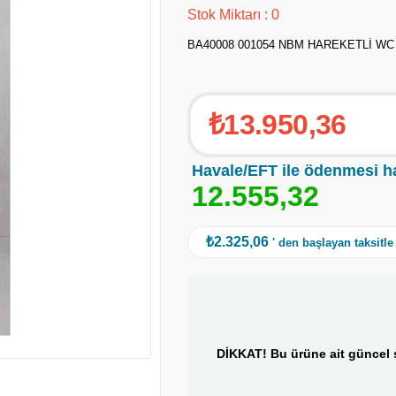
Stok Miktarı
:
0
BA40008 001054 NBM HAREKETLİ WC
₺13.950,36
Havale/EFT ile ödenmesi h
1
2
.
5
5
5
,
3
2
₺2.325,06
' den başlayan taksitle
DİKKAT! Bu ürüne ait güncel s