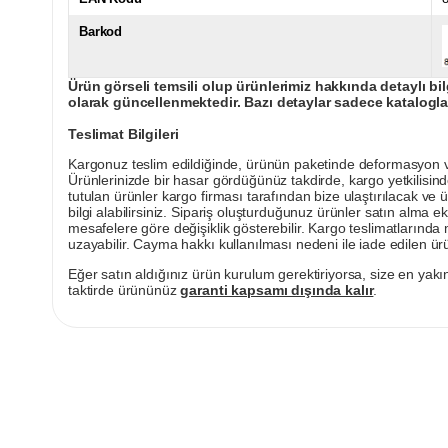
Barkod
Ürün görseli temsili olup ürünlerimiz hakkında detaylı bil
olarak güncellenmektedir. Bazı detaylar sadece kataloglar
Teslimat Bilgileri
Kargonuz teslim edildiğinde, ürünün paketinde deformasyon vey
Ürünlerinizde bir hasar gördüğünüz takdirde, kargo yetkilisind
tutulan ürünler kargo firması tarafından bize ulaştırılacak ve 
bilgi alabilirsiniz. Sipariş oluşturduğunuz ürünler satın alma ek
mesafelere göre değişiklik gösterebilir. Kargo teslimatlarınd
uzayabilir. Cayma hakkı kullanılması nedeni ile iade edilen ürü
Eğer satın aldığınız ürün kurulum gerektiriyorsa, size en yakın
taktirde ürününüz
garanti kapsamı dışında kalır
.