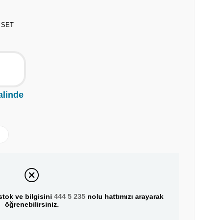
 SET
alinde
tok ve bilgisini
444 5 235
nolu hattımızı arayarak
öğrenebilirsiniz.