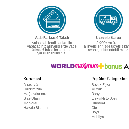
Vade Farksız 6 Taksit
Ücretsiz Kargo
Anlaşmalı kredi kartları ile
2.000₺ ve üzeri
yapacağınız alışverişlerde vade
alışverişlerinizde ücretsiz ka
farksız 6 taksit imkanından
avantajı elde edebilirsiniz.
yararlanabilirsiniz.
Kurumsal
Popüler Kategoriler
Anasayfa
Beyaz Eşya
Hakkımızda
Mutfak
Mağazalarımız
Banyo
Bize Ulaşın
Elektrikli Ev Aleti
Markalar
Hırdavat
Havale Bildirimi
Oto
Boya
Mobilya