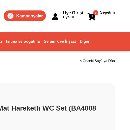
Üye Girişi
Sepetim
0
Kampanyalar
Üye Ol
ci
Isıtma ve Soğutma
Seramik ve İnşaat
Diğer
< Önceki Sayfaya Dön
Mat Hareketli WC Set (BA4008