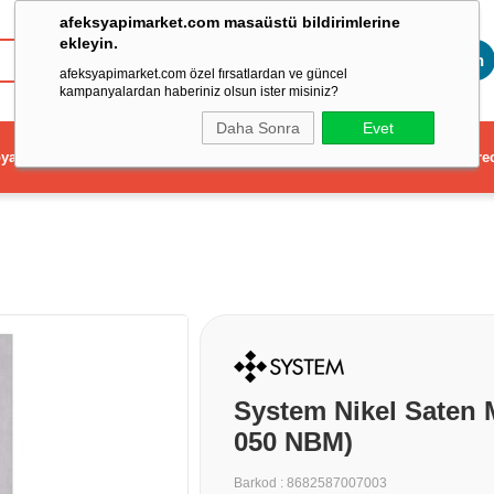
afeksyapimarket.com masaüstü bildirimlerine
ekleyin.
Toptan
afeksyapimarket.com özel fırsatlardan ve güncel
kampanyalardan haberiniz olsun ister misiniz?
Daha Sonra
Evet
ya
Elektrikli El Aleti
Aydınlatma ve Elektrik
Dekorasyon ve Ev Gere
System Nikel Saten 
050 NBM)
Barkod
:
8682587007003