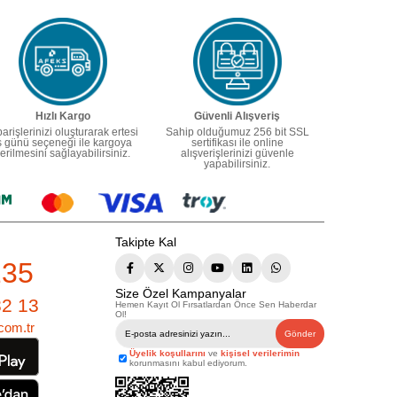
Hızlı Kargo
Güvenli Alışveriş
parişlerinizi oluşturarak ertesi
Sahip olduğumuz 256 bit SSL
ş günü seçeneği ile kargoya
sertifikası ile online
erilmesini sağlayabilirsiniz.
alışverişlerinizi güvenle
yapabilirsiniz.
Takipte Kal
235
Size Özel Kampanyalar
82 13
Hemen Kayıt Ol Fırsatlardan Önce Sen Haberdar
Ol!
com.tr
Gönder
Üyelik koşullarını
ve
kişisel verilerimin
korunmasını kabul ediyorum.