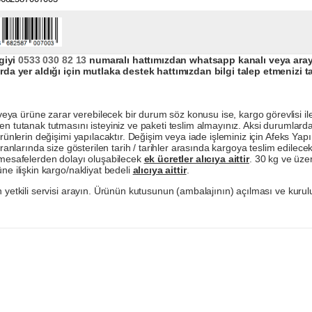
giyi
0533 030 82 13
numaralı hattımızdan whatsapp kanalı veya arayar
da yer aldığı için mutlaka destek hattımızdan bilgi talep etmenizi t
a ürüne zarar verebilecek bir durum söz konusu ise, kargo görevlisi ile b
en tutanak tutmasını isteyiniz ve paketi teslim almayınız. Aksi durumlard
ürünlerin değişimi yapılacaktır. Değişim veya iade işleminiz için Afeks Ya
ranlarında size gösterilen tarih / tarihler arasında kargoya teslim edilecekt
a mesafelerden dolayı oluşabilecek
ek ücretler alıcıya aittir
. 30 kg ve üzer
ne ilişkin kargo/nakliyat bedeli
alıcıya aittir
.
 yetkili servisi arayın. Ürünün kutusunun (ambalajının) açılması ve kurulu