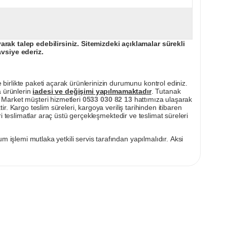
ak talep edebilirsiniz. Sitemizdeki açıklamalar sürekli
avsiye ederiz.
irlikte paketi açarak ürünlerinizin durumunu kontrol ediniz.
a ürünlerin
iadesi ve değişimi yapılmamaktadır
. Tutanak
pı Market müşteri hizmetleri
0533 030 82 13
hattımıza ulaşarak
ir. Kargo teslim süreleri, kargoya veriliş tarihinden itibaren
i teslimatlar araç üstü gerçekleşmektedir ve teslimat süreleri
m işlemi mutlaka yetkili servis tarafından yapılmalıdır. Aksi