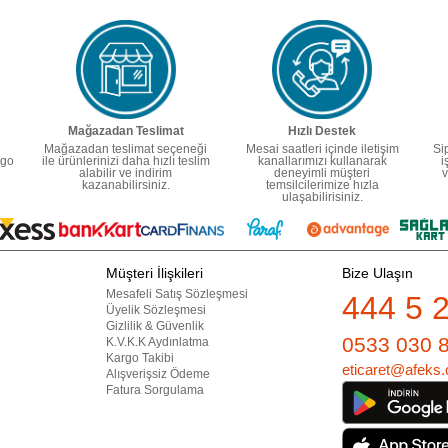
Mağazadan Teslimat
Hızlı Destek
Mağazadan teslimat seçeneği
Mesai saatleri içinde iletişim
Si
rgo
ile ürünlerinizi daha hızlı teslim
kanallarımızı kullanarak
i
alabilir ve indirim
deneyimli müşteri
v
kazanabilirsiniz.
temsilcilerimize hızla
ulaşabilirisiniz.
Müşteri İlişkileri
Bize Ulaşın
Mesafeli Satış Sözleşmesi
444 5 
Üyelik Sözleşmesi
Gizlilik & Güvenlik
0533 030 
K.V.K.K Aydınlatma
Kargo Takibi
eticaret@afeks.
Alışverişsiz Ödeme
Fatura Sorgulama