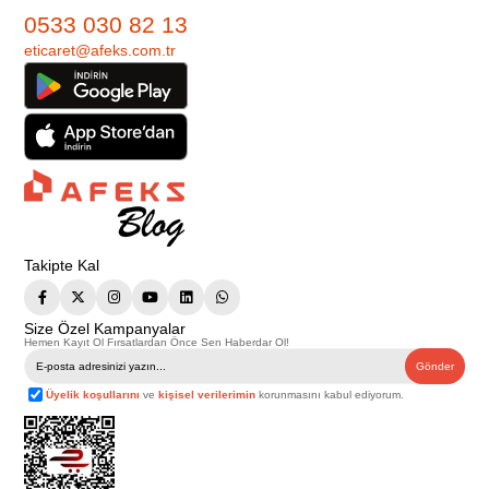
0533 030 82 13
eticaret@afeks.com.tr
Takipte Kal
Size Özel Kampanyalar
Hemen Kayıt Ol Fırsatlardan Önce Sen Haberdar Ol!
Gönder
Üyelik koşullarını
ve
kişisel verilerimin
korunmasını kabul ediyorum.