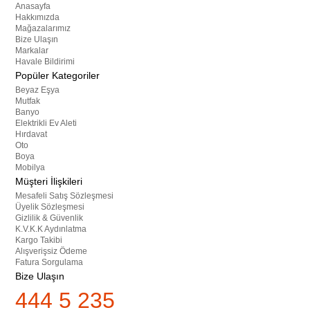
Anasayfa
Hakkımızda
Mağazalarımız
Bize Ulaşın
Markalar
Havale Bildirimi
Popüler Kategoriler
Beyaz Eşya
Mutfak
Banyo
Elektrikli Ev Aleti
Hırdavat
Oto
Boya
Mobilya
Müşteri İlişkileri
Mesafeli Satış Sözleşmesi
Üyelik Sözleşmesi
Gizlilik & Güvenlik
K.V.K.K Aydınlatma
Kargo Takibi
Alışverişsiz Ödeme
Fatura Sorgulama
Bize Ulaşın
444 5 235