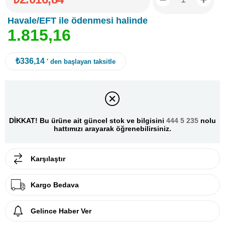
Havale/EFT ile ödenmesi halinde
1
.
8
1
5
,
1
6
₺336,14
' den başlayan taksitle
DİKKAT! Bu ürüne ait güncel stok ve bilgisini
444 5 235
nolu
hattımızı arayarak öğrenebilirsiniz.
Karşılaştır
Kargo Bedava
Gelince Haber Ver