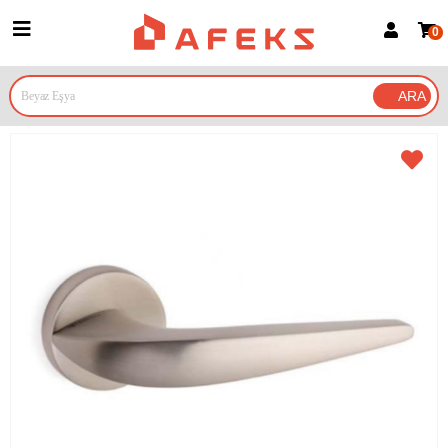
0
Üye Girişi
Üye Ol
Google İle Bağlan