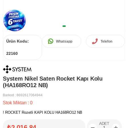
Ürün Kodu:
Whatsapp
Telefon
22160
System Nikel Saten Rocket Kapı Kolu
(HA168RO12 NB)
Barkod
:
8692617064944
Stok Miktarı
:
0
! ROCKET Rozetli KAPI KOLU HA168RO12 NB
ADET
₺2.016,84