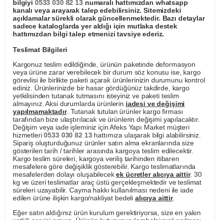
bilgiyi
0533 030 82 13
numaralı hattımızdan whatsapp
kanalı veya arayarak talep edebilirsiniz. Sitemizdeki
açıklamalar sürekli olarak güncellenmektedir. Bazı detaylar
sadece kataloglarda yer aldığı için mutlaka destek
hattımızdan bilgi talep etmenizi tavsiye ederiz.
Teslimat Bilgileri
Kargonuz teslim edildiğinde, ürünün paketinde deformasyon
veya ürüne zarar verebilecek bir durum söz konusu ise, kargo
görevlisi ile birlikte paketi açarak ürünlerinizin durumunu kontrol
ediniz. Ürünlerinizde bir hasar gördüğünüz takdirde, kargo
yetkilisinden tutanak tutmasını isteyiniz ve paketi teslim
almayınız. Aksi durumlarda ürünlerin
iadesi ve değişimi
yapılmamaktadır
. Tutanak tutulan ürünler kargo firması
tarafından bize ulaştırılacak ve ürünlerin değişimi yapılacaktır.
Değişim veya iade işleminiz için Afeks Yapı Market müşteri
hizmetleri
0533 030 82 13
hattımıza ulaşarak bilgi alabilirsiniz.
Sipariş oluşturduğunuz ürünler satın alma ekranlarında size
gösterilen tarih / tarihler arasında kargoya teslim edilecektir.
Kargo teslim süreleri, kargoya veriliş tarihinden itibaren
mesafelere göre değişiklik gösterebilir. Kargo teslimatlarında
mesafelerden dolayı oluşabilecek
ek ücretler alıcıya aittir
. 30
kg ve üzeri teslimatlar araç üstü gerçekleşmektedir ve teslimat
süreleri uzayabilir. Cayma hakkı kullanılması nedeni ile iade
edilen ürüne ilişkin kargo/nakliyat bedeli
alıcıya aittir
.
Eğer satın aldığınız ürün kurulum gerektiriyorsa, size en yakın