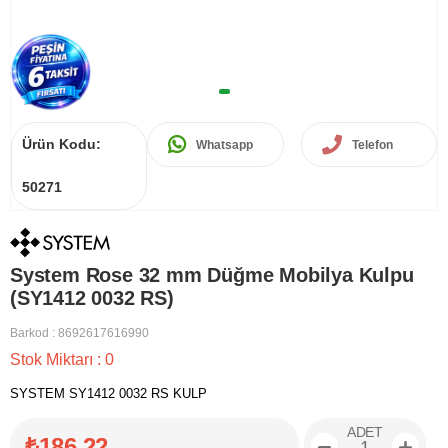
Ürün Kodu:
Whatsapp
Telefon
50271
System Rose 32 mm Düğme Mobilya Kulpu
(SY1412 0032 RS)
Barkod
:
8692617616990
Stok Miktarı
:
0
SYSTEM SY1412 0032 RS KULP
ADET
₺186,22