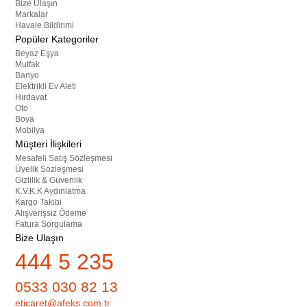
Bize Ulaşın
Markalar
Havale Bildirimi
Popüler Kategoriler
Beyaz Eşya
Mutfak
Banyo
Elektrikli Ev Aleti
Hırdavat
Oto
Boya
Mobilya
Müşteri İlişkileri
Mesafeli Satış Sözleşmesi
Üyelik Sözleşmesi
Gizlilik & Güvenlik
K.V.K.K Aydınlatma
Kargo Takibi
Alışverişsiz Ödeme
Fatura Sorgulama
Bize Ulaşın
444 5 235
0533 030 82 13
eticaret@afeks.com.tr