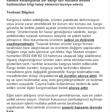
sadece kataloglarda yer aldığı için mutlaka destek
hattımızdan bilgi talep etmenizi tavsiye ederiz.
Teslimat Bilgileri
Kargonuz teslim edildiğinde, ürünün paketinde deformasyon
veya ürüne zarar verebilecek bir durum söz konusu ise, kargo
görevlisi ile birlikte paketi açarak ürünlerinizin durumunu kontrol
ediniz. Ürünlerinizde bir hasar gördüğünüz takdirde, kargo
yetkilisinden tutanak tutmasını isteyiniz ve paketi teslim
almayınız. Aksi durumlarda ürünlerin
iadesi ve değişimi
yapılmamaktadır
. Tutanak tutulan ürünler kargo firması
tarafından bize ulaştırılacak ve ürünlerin değişimi yapılacaktır.
Değişim veya iade işleminiz için Afeks Yapı Market müşteri
hizmetleri
0533 030 82 13
hattımıza ulaşarak bilgi alabilirsiniz.
Sipariş oluşturduğunuz ürünler satın alma ekranlarında size
gösterilen tarih / tarihler arasında kargoya teslim edilecektir.
Kargo teslim süreleri, kargoya veriliş tarihinden itibaren
mesafelere göre değişiklik gösterebilir. Kargo teslimatlarında
mesafelerden dolayı oluşabilecek
ek ücretler alıcıya aittir
. 30
kg ve üzeri teslimatlar araç üstü gerçekleşmektedir ve teslimat
süreleri uzayabilir. Cayma hakkı kullanılması nedeni ile iade
edilen ürüne ilişkin kargo/nakliyat bedeli
alıcıya aittir
.
Eğer satın aldığınız ürün kurulum gerektiriyorsa, size en yakın
yetkili servisi arayın. Ürünün kutusunun (ambalajının) açılması
ve kurulum işlemi mutlaka yetkili servis tarafından
yapılmalıdır. Aksi taktirde ürününüz
garanti kapsamı dışında
kalır
.