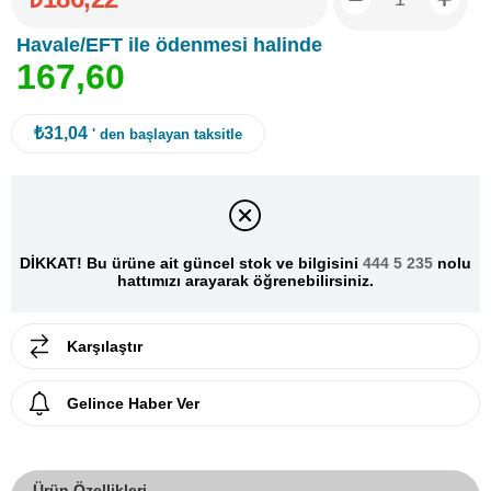
Havale/EFT ile ödenmesi halinde
1
6
7
,
6
0
₺31,04
' den başlayan taksitle
DİKKAT! Bu ürüne ait güncel stok ve bilgisini
444 5 235
nolu
hattımızı arayarak öğrenebilirsiniz.
Karşılaştır
Gelince Haber Ver
Ürün Özellikleri