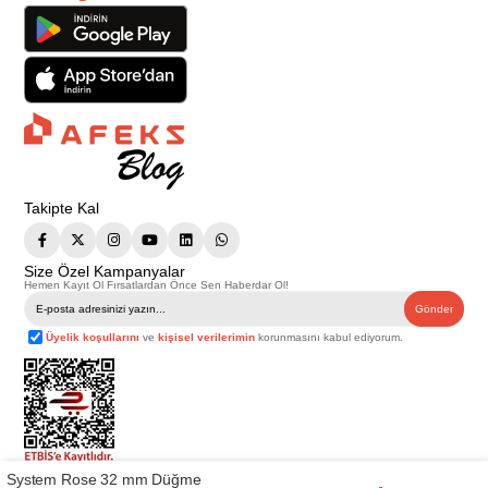
Takipte Kal
Size Özel Kampanyalar
Hemen Kayıt Ol Fırsatlardan Önce Sen Haberdar Ol!
Gönder
Üyelik koşullarını
ve
kişisel verilerimin
korunmasını kabul ediyorum.
System Rose 32 mm Düğme
Telif Hakkı © 2026
Afeks Yapı Market
. Tüm hakları saklıdır.