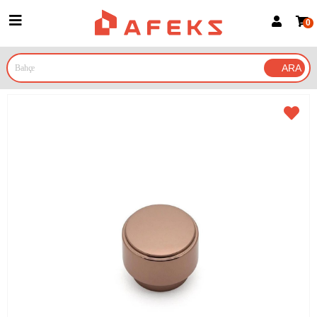
0
Üye Girişi
Üye Ol
Google İle Bağlan