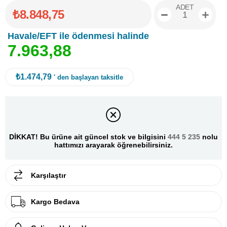
ADET
₺8.848,75
Havale/EFT ile ödenmesi halinde
7
.
9
6
3
,
8
8
₺1.474,79
' den başlayan taksitle
DİKKAT! Bu ürüne ait güncel stok ve bilgisini
444 5 235
nolu
hattımızı arayarak öğrenebilirsiniz.
Karşılaştır
Kargo Bedava