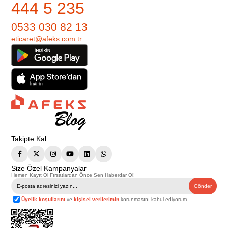
444 5 235
0533 030 82 13
eticaret@afeks.com.tr
Takipte Kal
Size Özel Kampanyalar
Hemen Kayıt Ol Fırsatlardan Önce Sen Haberdar Ol!
Gönder
Üyelik koşullarını
ve
kişisel verilerimin
korunmasını kabul ediyorum.