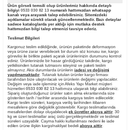
Ürün görseli temsili olup ürünlerimiz hakkında detaylı
bilgiyi
0533 030 82 13
numaralı hattımızdan whatsapp
kanalı veya arayarak talep edebilirsiniz. Sitemizdeki
açıklamalar sürekli olarak güncellenmektedir. Bazı detaylar
sadece kataloglarda yer aldığı için mutlaka destek
hattımızdan bilgi talep etmenizi tavsiye ederiz.
Teslimat Bilgileri
Kargonuz teslim edildiğinde, ürünün paketinde deformasyon
veya ürüne zarar verebilecek bir durum söz konusu ise, kargo
görevlisi ile birlikte paketi açarak ürünlerinizin durumunu kontrol
ediniz. Ürünlerinizde bir hasar gördüğünüz takdirde, kargo
yetkilisinden tutanak tutmasını isteyiniz ve paketi teslim
almayınız. Aksi durumlarda ürünlerin
iadesi ve değişimi
yapılmamaktadır
. Tutanak tutulan ürünler kargo firması
tarafından bize ulaştırılacak ve ürünlerin değişimi yapılacaktır.
Değişim veya iade işleminiz için Afeks Yapı Market müşteri
hizmetleri
0533 030 82 13
hattımıza ulaşarak bilgi alabilirsiniz.
Sipariş oluşturduğunuz ürünler satın alma ekranlarında size
gösterilen tarih / tarihler arasında kargoya teslim edilecektir.
Kargo teslim süreleri, kargoya veriliş tarihinden itibaren
mesafelere göre değişiklik gösterebilir. Kargo teslimatlarında
mesafelerden dolayı oluşabilecek
ek ücretler alıcıya aittir
. 30
kg ve üzeri teslimatlar araç üstü gerçekleşmektedir ve teslimat
süreleri uzayabilir. Cayma hakkı kullanılması nedeni ile iade
edilen ürüne ilişkin kargo/nakliyat bedeli
alıcıya aittir
.