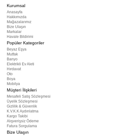
Kurumsal
Anasayfa
Hakkımızda
Mağazalarımız
Bize Ulaşın
Markalar
Havale Bildirimi
Popüler Kategoriler
Beyaz Eşya
Mutfak
Banyo
Elektrikli Ev Aleti
Hırdavat
Oto
Boya
Mobilya
Müşteri İlişkileri
Mesafeli Satış Sözleşmesi
Üyelik Sözleşmesi
Gizlilik & Güvenlik
K.V.K.K Aydınlatma
Kargo Takibi
Alışverişsiz Ödeme
Fatura Sorgulama
Bize Ulaşın