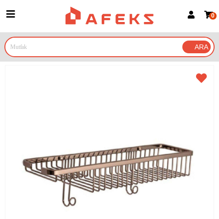
0
Üye Girişi
Üye Ol
Google İle Bağlan