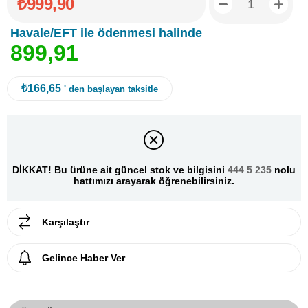
₺999,90
Havale/EFT ile ödenmesi halinde
8
9
9
,
9
1
₺166,65
' den başlayan taksitle
DİKKAT! Bu ürüne ait güncel stok ve bilgisini
444 5 235
nolu
hattımızı arayarak öğrenebilirsiniz.
Karşılaştır
Gelince Haber Ver