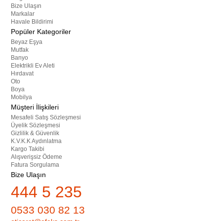
Bize Ulaşın
Markalar
Havale Bildirimi
Popüler Kategoriler
Beyaz Eşya
Mutfak
Banyo
Elektrikli Ev Aleti
Hırdavat
Oto
Boya
Mobilya
Müşteri İlişkileri
Mesafeli Satış Sözleşmesi
Üyelik Sözleşmesi
Gizlilik & Güvenlik
K.V.K.K Aydınlatma
Kargo Takibi
Alışverişsiz Ödeme
Fatura Sorgulama
Bize Ulaşın
444 5 235
0533 030 82 13