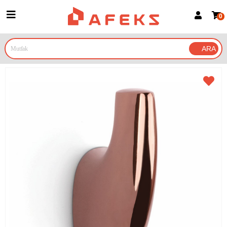
0
Üye Girişi
Üye Ol
Google İle Bağlan