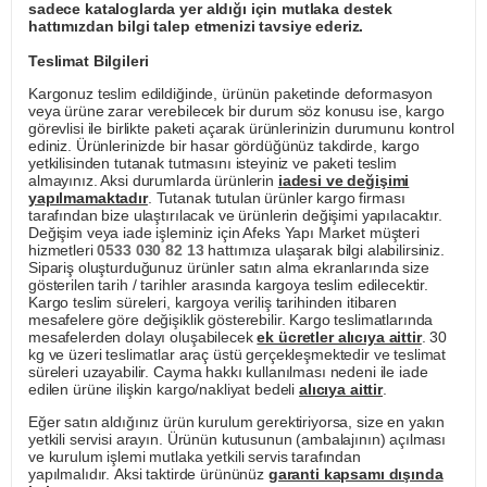
sadece kataloglarda yer aldığı için mutlaka destek
hattımızdan bilgi talep etmenizi tavsiye ederiz.
Teslimat Bilgileri
Kargonuz teslim edildiğinde, ürünün paketinde deformasyon
veya ürüne zarar verebilecek bir durum söz konusu ise, kargo
görevlisi ile birlikte paketi açarak ürünlerinizin durumunu kontrol
ediniz. Ürünlerinizde bir hasar gördüğünüz takdirde, kargo
yetkilisinden tutanak tutmasını isteyiniz ve paketi teslim
almayınız. Aksi durumlarda ürünlerin
iadesi ve değişimi
yapılmamaktadır
. Tutanak tutulan ürünler kargo firması
tarafından bize ulaştırılacak ve ürünlerin değişimi yapılacaktır.
Değişim veya iade işleminiz için Afeks Yapı Market müşteri
hizmetleri
0533 030 82 13
hattımıza ulaşarak bilgi alabilirsiniz.
Sipariş oluşturduğunuz ürünler satın alma ekranlarında size
gösterilen tarih / tarihler arasında kargoya teslim edilecektir.
Kargo teslim süreleri, kargoya veriliş tarihinden itibaren
mesafelere göre değişiklik gösterebilir. Kargo teslimatlarında
mesafelerden dolayı oluşabilecek
ek ücretler alıcıya aittir
. 30
kg ve üzeri teslimatlar araç üstü gerçekleşmektedir ve teslimat
süreleri uzayabilir. Cayma hakkı kullanılması nedeni ile iade
edilen ürüne ilişkin kargo/nakliyat bedeli
alıcıya aittir
.
Eğer satın aldığınız ürün kurulum gerektiriyorsa, size en yakın
yetkili servisi arayın. Ürünün kutusunun (ambalajının) açılması
ve kurulum işlemi mutlaka yetkili servis tarafından
yapılmalıdır. Aksi taktirde ürününüz
garanti kapsamı dışında