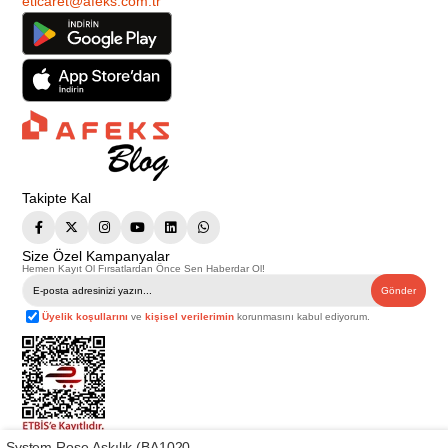
eticaret@afeks.com.tr
Takipte Kal
Size Özel Kampanyalar
Hemen Kayıt Ol Fırsatlardan Önce Sen Haberdar Ol!
Gönder
Üyelik koşullarını
ve
kişisel verilerimin
korunmasını kabul ediyorum.
System Rose Askılık (BA1020