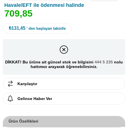
Havale/EFT ile ödenmesi halinde
7
0
9
,
8
5
₺131,45
' den başlayan taksitle
DİKKAT! Bu ürüne ait güncel stok ve bilgisini
444 5 235
nolu
hattımızı arayarak öğrenebilirsiniz.
Karşılaştır
Gelince Haber Ver
Ürün Özellikleri