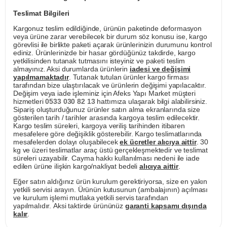
Teslimat Bilgileri
Kargonuz teslim edildiğinde, ürünün paketinde deformasyon
veya ürüne zarar verebilecek bir durum söz konusu ise, kargo
görevlisi ile birlikte paketi açarak ürünlerinizin durumunu kontrol
ediniz. Ürünlerinizde bir hasar gördüğünüz takdirde, kargo
yetkilisinden tutanak tutmasını isteyiniz ve paketi teslim
almayınız. Aksi durumlarda ürünlerin
iadesi ve değişimi
yapılmamaktadır
. Tutanak tutulan ürünler kargo firması
tarafından bize ulaştırılacak ve ürünlerin değişimi yapılacaktır.
Değişim veya iade işleminiz için Afeks Yapı Market müşteri
hizmetleri
0533 030 82 13
hattımıza ulaşarak bilgi alabilirsiniz.
Sipariş oluşturduğunuz ürünler satın alma ekranlarında size
gösterilen tarih / tarihler arasında kargoya teslim edilecektir.
Kargo teslim süreleri, kargoya veriliş tarihinden itibaren
mesafelere göre değişiklik gösterebilir. Kargo teslimatlarında
mesafelerden dolayı oluşabilecek
ek ücretler alıcıya aittir
. 30
kg ve üzeri teslimatlar araç üstü gerçekleşmektedir ve teslimat
süreleri uzayabilir. Cayma hakkı kullanılması nedeni ile iade
edilen ürüne ilişkin kargo/nakliyat bedeli
alıcıya aittir
.
Eğer satın aldığınız ürün kurulum gerektiriyorsa, size en yakın
yetkili servisi arayın. Ürünün kutusunun (ambalajının) açılması
ve kurulum işlemi mutlaka yetkili servis tarafından
yapılmalıdır. Aksi taktirde ürününüz
garanti kapsamı dışında
kalır
.