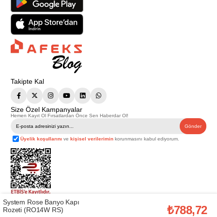
Takipte Kal
Size Özel Kampanyalar
Hemen Kayıt Ol Fırsatlardan Önce Sen Haberdar Ol!
Gönder
Üyelik koşullarını
ve
kişisel verilerimin
korunmasını kabul ediyorum.
System Rose Banyo Kapı
Telif Hakkı © 2026
Afeks Yapı Market
. Tüm hakları saklıdır.
₺788,72
Rozeti (RO14W RS)
Bu web sitesindeki tüm ürünler ticari amaçlıdır. Web sitemizde yer alan