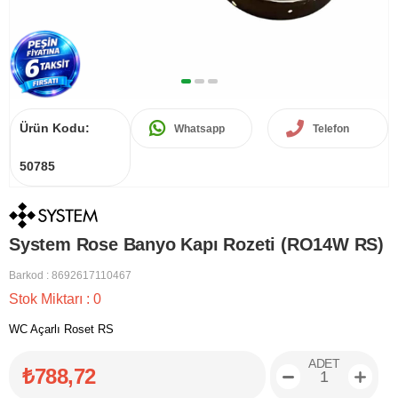
Ürün Kodu:
Whatsapp
Telefon
50785
System Rose Banyo Kapı Rozeti (RO14W RS)
Barkod
:
8692617110467
Stok Miktarı
:
0
WC Açarlı Roset RS
ADET
₺788,72