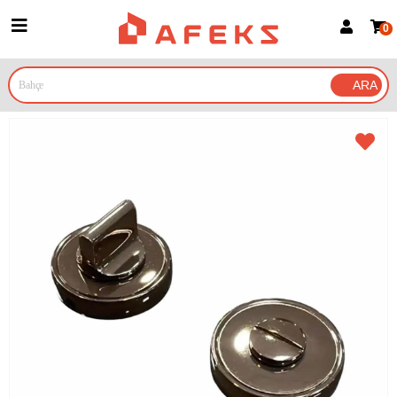
0
Üye Girişi
Üye Ol
Google İle Bağlan