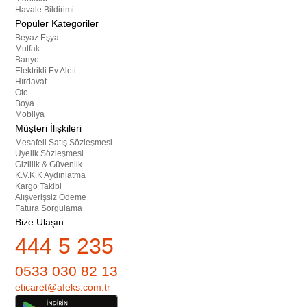
Havale Bildirimi
Popüler Kategoriler
Beyaz Eşya
Mutfak
Banyo
Elektrikli Ev Aleti
Hırdavat
Oto
Boya
Mobilya
Müşteri İlişkileri
Mesafeli Satış Sözleşmesi
Üyelik Sözleşmesi
Gizlilik & Güvenlik
K.V.K.K Aydınlatma
Kargo Takibi
Alışverişsiz Ödeme
Fatura Sorgulama
Bize Ulaşın
444 5 235
0533 030 82 13
eticaret@afeks.com.tr