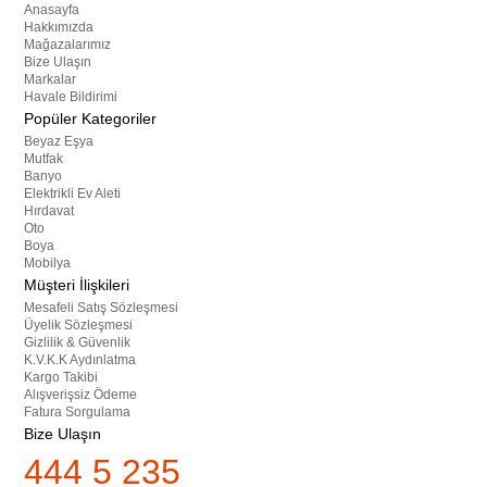
Anasayfa
Hakkımızda
Mağazalarımız
Bize Ulaşın
Markalar
Havale Bildirimi
Popüler Kategoriler
Beyaz Eşya
Mutfak
Banyo
Elektrikli Ev Aleti
Hırdavat
Oto
Boya
Mobilya
Müşteri İlişkileri
Mesafeli Satış Sözleşmesi
Üyelik Sözleşmesi
Gizlilik & Güvenlik
K.V.K.K Aydınlatma
Kargo Takibi
Alışverişsiz Ödeme
Fatura Sorgulama
Bize Ulaşın
444 5 235