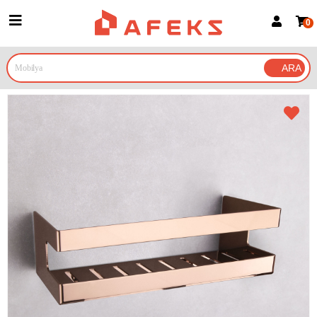
0
Üye Girişi
Üye Ol
Google İle Bağlan