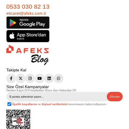
0533 030 82 13
eticaret@afeks.com.tr
Takipte Kal
Size Özel Kampanyalar
Hemen Kayıt Ol Fırsatlardan Önce Sen Haberdar Ol!
Gönder
Üyelik koşullarını
ve
kişisel verilerimin
korunmasını kabul ediyorum.