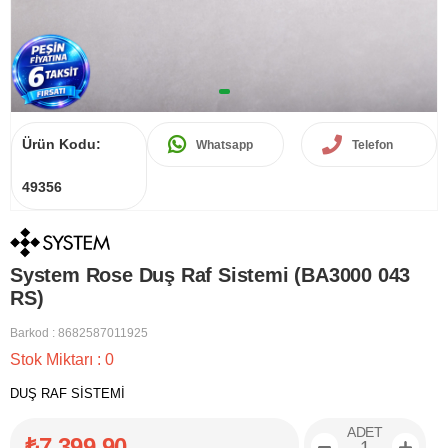
Ürün Kodu:
Whatsapp
Telefon
49356
System Rose Duş Raf Sistemi (BA3000 043
RS)
Barkod
:
8682587011925
Stok Miktarı
:
0
DUŞ RAF SİSTEMİ
ADET
₺7.399,90