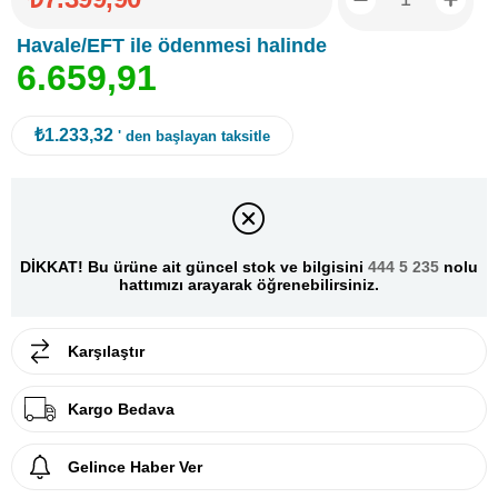
Havale/EFT ile ödenmesi halinde
6
.
6
5
9
,
9
1
₺1.233,32
' den başlayan taksitle
DİKKAT! Bu ürüne ait güncel stok ve bilgisini
444 5 235
nolu
hattımızı arayarak öğrenebilirsiniz.
Karşılaştır
Kargo Bedava
Gelince Haber Ver