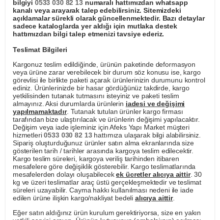
bilgiyi
0533 030 82 13
numaralı hattımızdan whatsapp
kanalı veya arayarak talep edebilirsiniz. Sitemizdeki
açıklamalar sürekli olarak güncellenmektedir. Bazı detaylar
sadece kataloglarda yer aldığı için mutlaka destek
hattımızdan bilgi talep etmenizi tavsiye ederiz.
Teslimat Bilgileri
Kargonuz teslim edildiğinde, ürünün paketinde deformasyon
veya ürüne zarar verebilecek bir durum söz konusu ise, kargo
görevlisi ile birlikte paketi açarak ürünlerinizin durumunu kontrol
ediniz. Ürünlerinizde bir hasar gördüğünüz takdirde, kargo
yetkilisinden tutanak tutmasını isteyiniz ve paketi teslim
almayınız. Aksi durumlarda ürünlerin
iadesi ve değişimi
yapılmamaktadır
. Tutanak tutulan ürünler kargo firması
tarafından bize ulaştırılacak ve ürünlerin değişimi yapılacaktır.
Değişim veya iade işleminiz için Afeks Yapı Market müşteri
hizmetleri
0533 030 82 13
hattımıza ulaşarak bilgi alabilirsiniz.
Sipariş oluşturduğunuz ürünler satın alma ekranlarında size
gösterilen tarih / tarihler arasında kargoya teslim edilecektir.
Kargo teslim süreleri, kargoya veriliş tarihinden itibaren
mesafelere göre değişiklik gösterebilir. Kargo teslimatlarında
mesafelerden dolayı oluşabilecek
ek ücretler alıcıya aittir
. 30
kg ve üzeri teslimatlar araç üstü gerçekleşmektedir ve teslimat
süreleri uzayabilir. Cayma hakkı kullanılması nedeni ile iade
edilen ürüne ilişkin kargo/nakliyat bedeli
alıcıya aittir
.
Eğer satın aldığınız ürün kurulum gerektiriyorsa, size en yakın