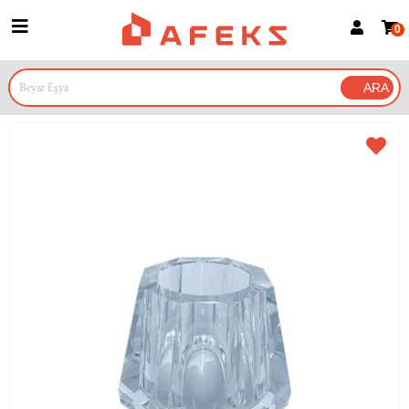
0
Üye Girişi
Üye Ol
Google İle Bağlan