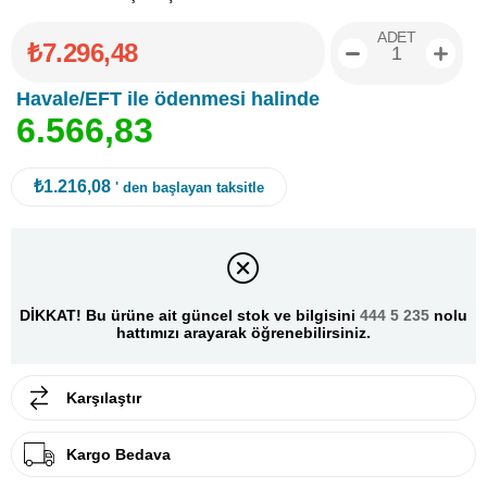
ADET
₺7.296,48
Havale/EFT ile ödenmesi halinde
6
.
5
6
6
,
8
3
₺1.216,08
' den başlayan taksitle
DİKKAT! Bu ürüne ait güncel stok ve bilgisini
444 5 235
nolu
hattımızı arayarak öğrenebilirsiniz.
Karşılaştır
Kargo Bedava