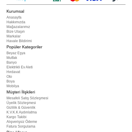
Kurumsal
Anasayfa
Hakkımızda
Mağazalarımız
Bize Ulaşın
Markalar
Havale Bildirimi
Popüler Kategoriler
Beyaz Eşya
Mutfak
Banyo
Elektrikli Ev Aleti
Hırdavat
Oto
Boya
Mobilya
Müşteri İlişkileri
Mesafeli Satış Sözleşmesi
Üyelik Sözleşmesi
Gizlilik & Güvenlik
K.V.K.K Aydınlatma
Kargo Takibi
Alışverişsiz Ödeme
Fatura Sorgulama