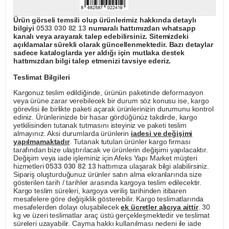
Ürün görseli temsili olup ürünlerimiz hakkında detaylı
bilgiyi
0533 030 82 13
numaralı hattımızdan whatsapp
kanalı veya arayarak talep edebilirsiniz. Sitemizdeki
açıklamalar sürekli olarak güncellenmektedir. Bazı detaylar
sadece kataloglarda yer aldığı için mutlaka destek
hattımızdan bilgi talep etmenizi tavsiye ederiz.
Teslimat Bilgileri
Kargonuz teslim edildiğinde, ürünün paketinde deformasyon
veya ürüne zarar verebilecek bir durum söz konusu ise, kargo
görevlisi ile birlikte paketi açarak ürünlerinizin durumunu kontrol
ediniz. Ürünlerinizde bir hasar gördüğünüz takdirde, kargo
yetkilisinden tutanak tutmasını isteyiniz ve paketi teslim
almayınız. Aksi durumlarda ürünlerin
iadesi ve değişimi
yapılmamaktadır
. Tutanak tutulan ürünler kargo firması
tarafından bize ulaştırılacak ve ürünlerin değişimi yapılacaktır.
Değişim veya iade işleminiz için Afeks Yapı Market müşteri
hizmetleri
0533 030 82 13
hattımıza ulaşarak bilgi alabilirsiniz.
Sipariş oluşturduğunuz ürünler satın alma ekranlarında size
gösterilen tarih / tarihler arasında kargoya teslim edilecektir.
Kargo teslim süreleri, kargoya veriliş tarihinden itibaren
mesafelere göre değişiklik gösterebilir. Kargo teslimatlarında
mesafelerden dolayı oluşabilecek
ek ücretler alıcıya aittir
. 30
kg ve üzeri teslimatlar araç üstü gerçekleşmektedir ve teslimat
süreleri uzayabilir. Cayma hakkı kullanılması nedeni ile iade