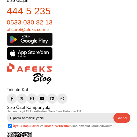
Bize Ulaşın
444 5 235
0533 030 82 13
eticaret@afeks.com.tr
Takipte Kal
Size Özel Kampanyalar
Hemen Kayıt Ol Fırsatlardan Önce Sen Haberdar Ol!
Gönder
Üyelik koşullarını
ve
kişisel verilerimin
korunmasını kabul ediyorum.