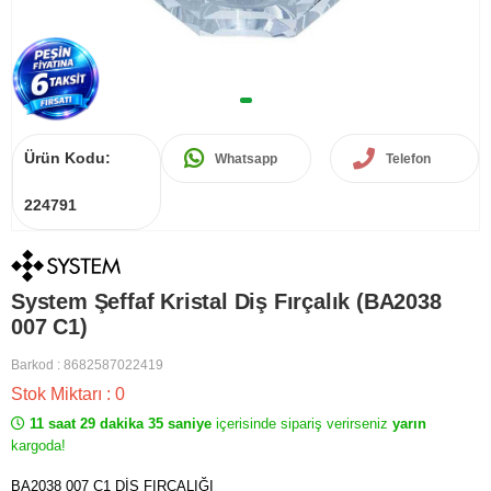
Ürün Kodu:
Whatsapp
Telefon
224791
System Şeffaf Kristal Diş Fırçalık (BA2038
007 C1)
Barkod
:
8682587022419
Stok Miktarı
:
0
11 saat 29 dakika 35 saniye
içerisinde sipariş verirseniz
yarın
kargoda!
BA2038 007 C1 DİŞ FIRÇALIĞI