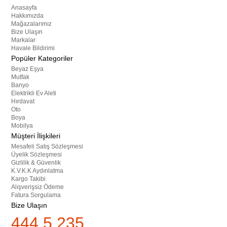
Anasayfa
Hakkımızda
Mağazalarımız
Bize Ulaşın
Markalar
Havale Bildirimi
Popüler Kategoriler
Beyaz Eşya
Mutfak
Banyo
Elektrikli Ev Aleti
Hırdavat
Oto
Boya
Mobilya
Müşteri İlişkileri
Mesafeli Satış Sözleşmesi
Üyelik Sözleşmesi
Gizlilik & Güvenlik
K.V.K.K Aydınlatma
Kargo Takibi
Alışverişsiz Ödeme
Fatura Sorgulama
Bize Ulaşın
444 5 235