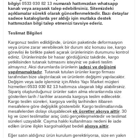
bilgiyi
0533 030 82 13
numaralı hattımızdan whatsapp
kanalı veya arayarak talep edebilirsiniz. Sitemizdeki
açıklamalar sürekli olarak güncellenmektedir. Bazı detaylar
sadece kataloglarda yer aldığı için mutlaka destek
hattımızdan bilgi talep etmenizi tavsiye ederiz.
Teslimat Bilgileri
Kargonuz teslim edildiğinde, ürünün paketinde deformasyon
veya ürüne zarar verebilecek bir durum söz konusu ise, kargo
görevlisi ile birlikte paketi açarak ürünlerinizin durumunu kontrol
ediniz. Ürünlerinizde bir hasar gördüğünüz takdirde, kargo
yetkilisinden tutanak tutmasını isteyiniz ve paketi teslim
almayınız. Aksi durumlarda ürünlerin
iadesi ve değişimi
yapılmamaktadır
. Tutanak tutulan ürünler kargo firması
tarafından bize ulaştırılacak ve ürünlerin değişimi yapılacaktır.
Değişim veya iade işleminiz için Afeks Yapı Market müşteri
hizmetleri
0533 030 82 13
hattımıza ulaşarak bilgi alabilirsiniz.
Sipariş oluşturduğunuz ürünler satın alma ekranlarında size
gösterilen tarih / tarihler arasında kargoya teslim edilecektir.
Kargo teslim süreleri, kargoya veriliş tarihinden itibaren
mesafelere göre değişiklik gösterebilir. Kargo teslimatlarında
mesafelerden dolayı oluşabilecek
ek ücretler alıcıya aittir
. 30
kg ve üzeri teslimatlar araç üstü gerçekleşmektedir ve teslimat
süreleri uzayabilir. Cayma hakkı kullanılması nedeni ile iade
edilen ürüne ilişkin kargo/nakliyat bedeli
alıcıya aittir
.
Eğer satın aldığınız ürün kurulum gerektiriyorsa, size en yakın