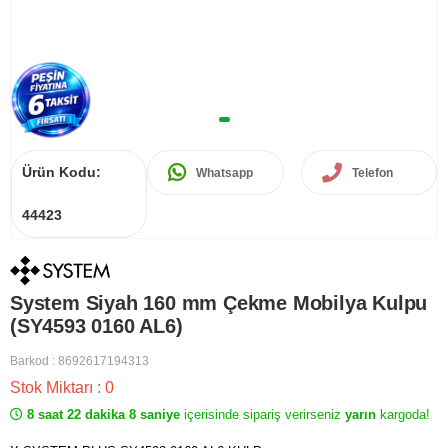
Ürün Kodu:
Whatsapp
Telefon
44423
System Siyah 160 mm Çekme Mobilya Kulpu
(SY4593 0160 AL6)
Barkod
:
8692617194313
Stok Miktarı
:
0
8 saat 22 dakika 8 saniye
içerisinde sipariş verirseniz
yarın
kargoda!