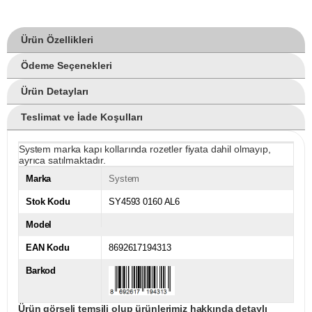
Ürün Özellikleri
Ödeme Seçenekleri
Ürün Detayları
Teslimat ve İade Koşulları
System marka kapı kollarında rozetler fiyata dahil olmayıp,
ayrıca satılmaktadır.
Marka
System
Stok Kodu
SY4593 0160 AL6
Model
EAN Kodu
8692617194313
Barkod
Ürün görseli temsili olup ürünlerimiz hakkında detaylı