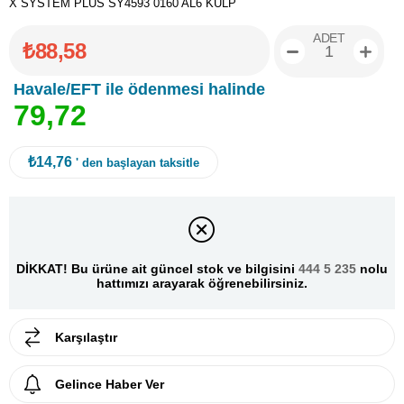
X SYSTEM PLUS SY4593 0160 AL6 KULP
ADET
₺88,58
Havale/EFT ile ödenmesi halinde
7
9
,
7
2
₺14,76
' den başlayan taksitle
DİKKAT! Bu ürüne ait güncel stok ve bilgisini
444 5 235
nolu
hattımızı arayarak öğrenebilirsiniz.
Karşılaştır
Gelince Haber Ver