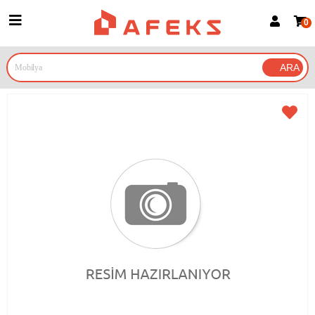
0
Üye Girişi
Üye Ol
Google İle Bağlan