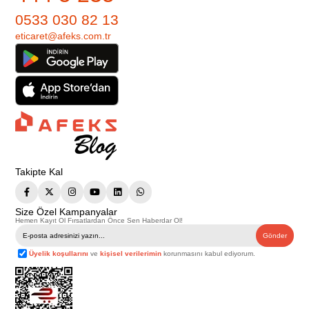
0533 030 82 13
eticaret@afeks.com.tr
Takipte Kal
Size Özel Kampanyalar
Hemen Kayıt Ol Fırsatlardan Önce Sen Haberdar Ol!
Gönder
Üyelik koşullarını
ve
kişisel verilerimin
korunmasını kabul ediyorum.