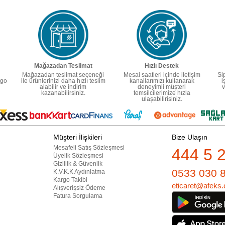
Mağazadan Teslimat
Hızlı Destek
Mağazadan teslimat seçeneği
Mesai saatleri içinde iletişim
Si
rgo
ile ürünlerinizi daha hızlı teslim
kanallarımızı kullanarak
i
alabilir ve indirim
deneyimli müşteri
v
kazanabilirsiniz.
temsilcilerimize hızla
ulaşabilirisiniz.
Müşteri İlişkileri
Bize Ulaşın
Mesafeli Satış Sözleşmesi
444 5 
Üyelik Sözleşmesi
Gizlilik & Güvenlik
0533 030 
K.V.K.K Aydınlatma
Kargo Takibi
eticaret@afeks.
Alışverişsiz Ödeme
Fatura Sorgulama