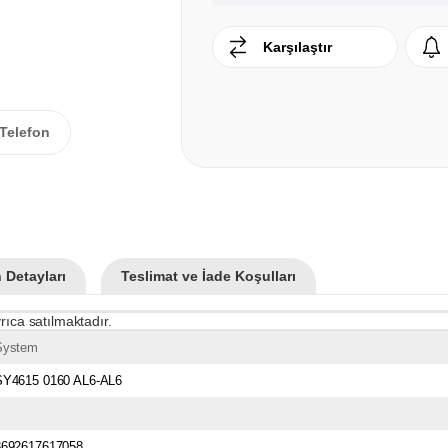
Karşılaştır
Telefon
 Detayları
Teslimat ve İade Koşulları
rıca satılmaktadır.
System
SY4615 0160 AL6-AL6
8692617617058