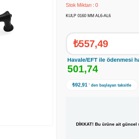
Stok Miktarı
:
0
KULP 0160 MM AL6-AL6
₺557,49
Havale/EFT ile ödenmesi h
5
0
1
,
7
4
₺92,91
' den başlayan taksitle
DİKKAT! Bu ürüne ait güncel s