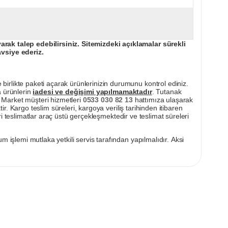
ak talep edebilirsiniz. Sitemizdeki açıklamalar sürekli
avsiye ederiz.
irlikte paketi açarak ürünlerinizin durumunu kontrol ediniz.
a ürünlerin
iadesi ve değişimi yapılmamaktadır
. Tutanak
pı Market müşteri hizmetleri
0533 030 82 13
hattımıza ulaşarak
ir. Kargo teslim süreleri, kargoya veriliş tarihinden itibaren
i teslimatlar araç üstü gerçekleşmektedir ve teslimat süreleri
m işlemi mutlaka yetkili servis tarafından yapılmalıdır. Aksi