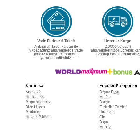
Vade Farksız 6 Taksit
Ücretsiz Kargo
Anlaşmalı kredi kartları ile
2.000₺ ve üzeri
yapacağınız alışverişlerde vade
alışverişlerinizde ücretsiz ka
farksız 6 taksit imkanından
avantajı elde edebilirsiniz.
yararlanabilirsiniz.
Kurumsal
Popüler Kategoriler
Anasayfa
Beyaz Eşya
Hakkımızda
Mutfak
Mağazalarımız
Banyo
Bize Ulaşın
Elektrikli Ev Aleti
Markalar
Hırdavat
Havale Bildirimi
Oto
Boya
Mobilya