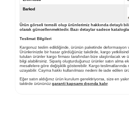
Barkod
Ürün görseli temsili olup ürünlerimiz hakkında detaylı bil
olarak güncellenmektedir. Bazı detaylar sadece kataloglar
Teslimat Bilgileri
Kargonuz teslim edildiğinde, ürünün paketinde deformasyon vey
Ürünlerinizde bir hasar gördüğünüz takdirde, kargo yetkilisind
tutulan ürünler kargo firması tarafından bize ulaştırılacak ve 
bilgi alabilirsiniz. Sipariş oluşturduğunuz ürünler satın alma ek
mesafelere göre değişiklik gösterebilir. Kargo teslimatlarınd
uzayabilir. Cayma hakkı kullanılması nedeni ile iade edilen ürü
Eğer satın aldığınız ürün kurulum gerektiriyorsa, size en yakın
taktirde ürününüz
garanti kapsamı dışında kalır
.