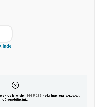
alinde
tok ve bilgisini
444 5 235
nolu hattımızı arayarak
öğrenebilirsiniz.