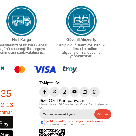
Hızlı Kargo
Güvenli Alışveriş
parişlerinizi oluşturarak ertesi
Sahip olduğumuz 256 bit SSL
ş günü seçeneği ile kargoya
sertifikası ile online
erilmesini sağlayabilirsiniz.
alışverişlerinizi güvenle
yapabilirsiniz.
Takipte Kal
235
Size Özel Kampanyalar
82 13
Hemen Kayıt Ol Fırsatlardan Önce Sen Haberdar
Ol!
com.tr
Gönder
Üyelik koşullarını
ve
kişisel verilerimin
korunmasını kabul ediyorum.