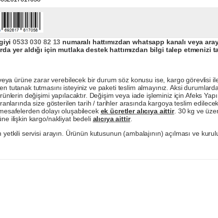
giyi
0533 030 82 13
numaralı hattımızdan whatsapp kanalı veya arayar
da yer aldığı için mutlaka destek hattımızdan bilgi talep etmenizi t
a ürüne zarar verebilecek bir durum söz konusu ise, kargo görevlisi ile b
en tutanak tutmasını isteyiniz ve paketi teslim almayınız. Aksi durumlard
ürünlerin değişimi yapılacaktır. Değişim veya iade işleminiz için Afeks Ya
ranlarında size gösterilen tarih / tarihler arasında kargoya teslim edilecekt
a mesafelerden dolayı oluşabilecek
ek ücretler alıcıya aittir
. 30 kg ve üzer
ne ilişkin kargo/nakliyat bedeli
alıcıya aittir
.
 yetkili servisi arayın. Ürünün kutusunun (ambalajının) açılması ve kurulu