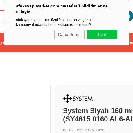
afeksyapimarket.com masaüstü bildirimlerine
ekleyin.
Toptan
afeksyapimarket.com özel fırsatlardan ve güncel
kampanyalardan haberiniz olsun ister misiniz?
Daha Sonra
Evet
ya
Elektrikli El Aleti
Aydınlatma ve Elektrik
Dekorasyon ve Ev Gere
System Siyah 160 m
(SY4615 0160 AL6-A
Barkod
:
8692617617058