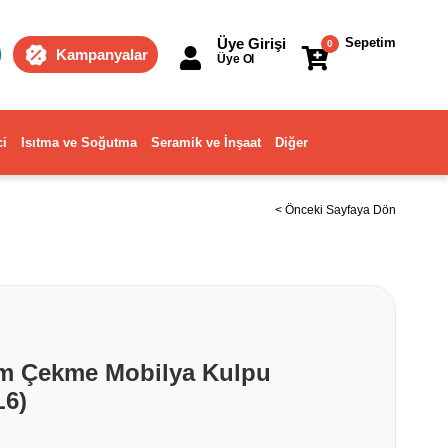
Üye Girişi
Sepetim
0
Kampanyalar
Üye Ol
ci
Isıtma ve Soğutma
Seramik ve İnşaat
Diğer
< Önceki Sayfaya Dön
m Çekme Mobilya Kulpu
L6)