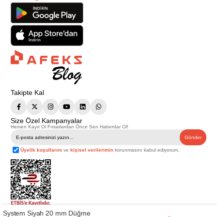
Takipte Kal
Size Özel Kampanyalar
Hemen Kayıt Ol Fırsatlardan Önce Sen Haberdar Ol!
Gönder
Üyelik koşullarını
ve
kişisel verilerimin
korunmasını kabul ediyorum.
System Siyah 20 mm Düğme
Telif Hakkı © 2026
Afeks Yapı Market
. Tüm hakları saklıdır.