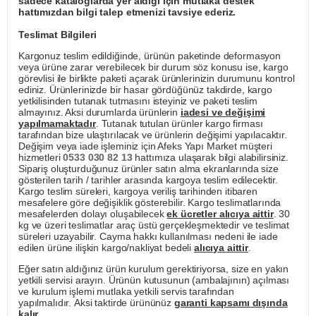
sadece kataloglarda yer aldığı için mutlaka destek
hattımızdan bilgi talep etmenizi tavsiye ederiz.
Teslimat Bilgileri
Kargonuz teslim edildiğinde, ürünün paketinde deformasyon
veya ürüne zarar verebilecek bir durum söz konusu ise, kargo
görevlisi ile birlikte paketi açarak ürünlerinizin durumunu kontrol
ediniz. Ürünlerinizde bir hasar gördüğünüz takdirde, kargo
yetkilisinden tutanak tutmasını isteyiniz ve paketi teslim
almayınız. Aksi durumlarda ürünlerin
iadesi ve değişimi
yapılmamaktadır
. Tutanak tutulan ürünler kargo firması
tarafından bize ulaştırılacak ve ürünlerin değişimi yapılacaktır.
Değişim veya iade işleminiz için Afeks Yapı Market müşteri
hizmetleri
0533 030 82 13
hattımıza ulaşarak bilgi alabilirsiniz.
Sipariş oluşturduğunuz ürünler satın alma ekranlarında size
gösterilen tarih / tarihler arasında kargoya teslim edilecektir.
Kargo teslim süreleri, kargoya veriliş tarihinden itibaren
mesafelere göre değişiklik gösterebilir. Kargo teslimatlarında
mesafelerden dolayı oluşabilecek
ek ücretler alıcıya aittir
. 30
kg ve üzeri teslimatlar araç üstü gerçekleşmektedir ve teslimat
süreleri uzayabilir. Cayma hakkı kullanılması nedeni ile iade
edilen ürüne ilişkin kargo/nakliyat bedeli
alıcıya aittir
.
Eğer satın aldığınız ürün kurulum gerektiriyorsa, size en yakın
yetkili servisi arayın. Ürünün kutusunun (ambalajının) açılması
ve kurulum işlemi mutlaka yetkili servis tarafından
yapılmalıdır. Aksi taktirde ürününüz
garanti kapsamı dışında
kalır
.