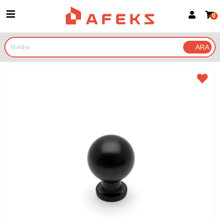
0
Üye Girişi
Üye Ol
Google İle Bağlan