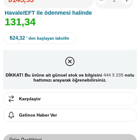
Havale/EFT ile ödenmesi halinde
1
3
1
,
3
4
₺24,32
' den başlayan taksitle
DİKKAT! Bu ürüne ait güncel stok ve bilgisini
444 5 235
nolu
hattımızı arayarak öğrenebilirsiniz.
Karşılaştır
Gelince Haber Ver
Ürün Özellikleri