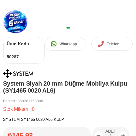
Ürün Kodu:
Whatsapp
Telefon
50287
System Siyah 20 mm Düğme Mobilya Kulpu
(SY1465 0020 AL6)
Barkod
:
8692617688881
Stok Miktarı
:
0
SYSTEM SY1465 0020 AL6 KULP
ADET
₺145,93