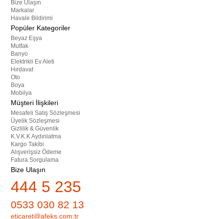
Bize Ulaşın
Markalar
Havale Bildirimi
Popüler Kategoriler
Beyaz Eşya
Mutfak
Banyo
Elektrikli Ev Aleti
Hırdavat
Oto
Boya
Mobilya
Müşteri İlişkileri
Mesafeli Satış Sözleşmesi
Üyelik Sözleşmesi
Gizlilik & Güvenlik
K.V.K.K Aydınlatma
Kargo Takibi
Alışverişsiz Ödeme
Fatura Sorgulama
Bize Ulaşın
444 5 235
0533 030 82 13
eticaret@afeks.com.tr